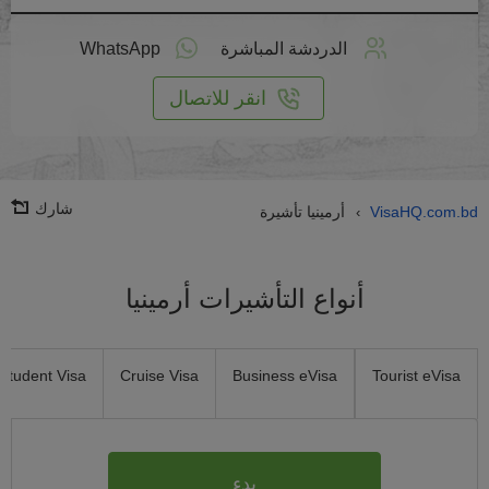
طبق
على
الدردشة المباشرة
WhatsApp
انترنت
انقر للاتصال
شارك
VisaHQ.com.bd
أرمينيا تأشيرة
›
أنواع التأشيرات أرمينيا
Student Visa
Cruise Visa
Business eVisa
Tourist eVisa
بدء