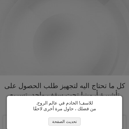
كل ما تحتاج اليه لتجهيز طلب الحصول على
تأشيرة أرمينيا تحت سقف واحد. تسريع
عملية الحصول على تأشيرة أرمينيا
للاسف! الخادم في عالم الروح.
من فضلك ، حاول مرة أخرى لاحقًا
تحديث الصفحة