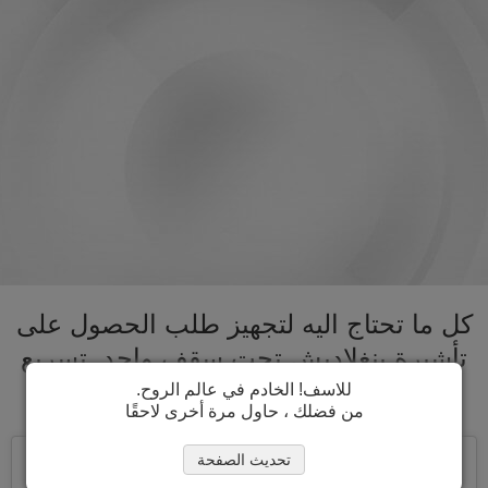
كل ما تحتاج اليه لتجهيز طلب الحصول على
تأشيرة بنغلاديش تحت سقف واحد. تسريع
عملية الحصول على تأشيرة بنغلاديش
للاسف! الخادم في عالم الروح.
من فضلك ، حاول مرة أخرى لاحقًا
تحديث الصفحة