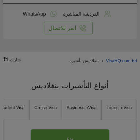
طبق
على
الدردشة المباشرة
WhatsApp
انترنت
انقر للاتصال
شارك
VisaHQ.com.bd
بنغلاديش تأشيرة
›
أنواع التأشيرات بنغلاديش
Student Visa
Cruise Visa
Business eVisa
Tourist eVisa
بدء