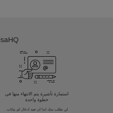
VisaHQ بسيطة, بديهية و مفصلة خصيصا
استمارة تأشيرة يتم الانتهاء منها في
خطوة واحدة
لن نطلب منك ابدا ان تعيد ادخال اي بيانات.