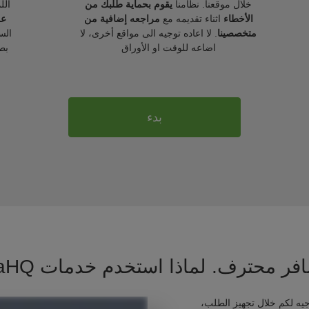
خلال موقعنا. نظامنا
يقوم بحماية طلبك من
الل
الأخطاء
اثناء تقديمه مع
مراجعه إضافية من
عل
متخصصينا
. لا اعاده توجيه الى مواقع أخرى، لا
الس
اضاعه للوقت او الأوراق
بط
بدء
فر محترف. لماذا استخدم خدمات VisaHQ ؟
يه لكم خلال تجهيز الطلب،