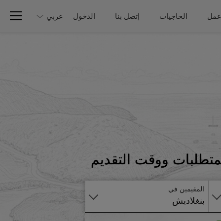
عمل
الحاجيات
إتصل بنا
الدخول
عربي
تطبق
متطلبات ووقت التقديم
على
الانترنت
المقيمين في
بنغلاديش