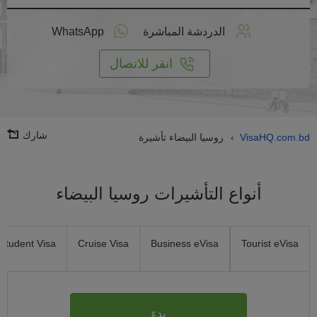
طبق
على
الدردشة المباشرة
WhatsApp
انترنت
انقر للاتصال
شارك
VisaHQ.com.bd
روسيا البيضاء تأشيرة
›
أنواع التأشيرات روسيا البيضاء
Student Visa
Cruise Visa
Business eVisa
Tourist eVisa
بدء