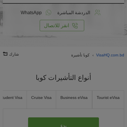
طبق
على
الدردشة المباشرة
WhatsApp
انترنت
انقر للاتصال
شارك
VisaHQ.com.bd
كوبا تأشيرة
›
أنواع التأشيرات كوبا
Student Visa
Cruise Visa
Business eVisa
Tourist eVisa
بدء