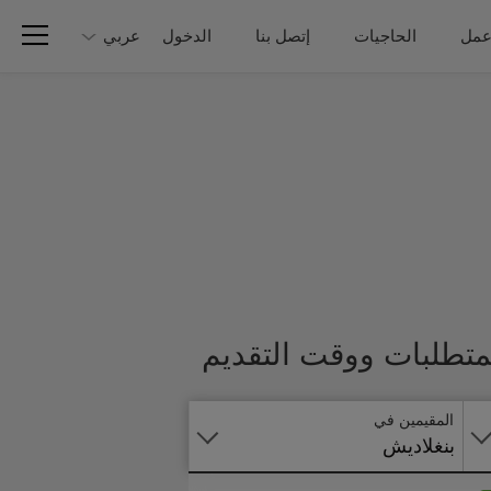
عمل
الحاجيات
إتصل بنا
الدخول
عربي
تطبق
لمتطلبات ووقت التقديم
على
الانترنت
المقيمين في
بنغلاديش