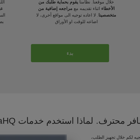
خلال موقعنا. نظامنا
يقوم بحماية طلبك من
الل
الأخطاء
اثناء تقديمه مع
مراجعه إضافية من
عل
متخصصينا
. لا اعاده توجيه الى مواقع أخرى، لا
الس
اضاعه للوقت او الأوراق
بط
بدء
فر محترف. لماذا استخدم خدمات VisaHQ ؟
يه لكم خلال تجهيز الطلب،