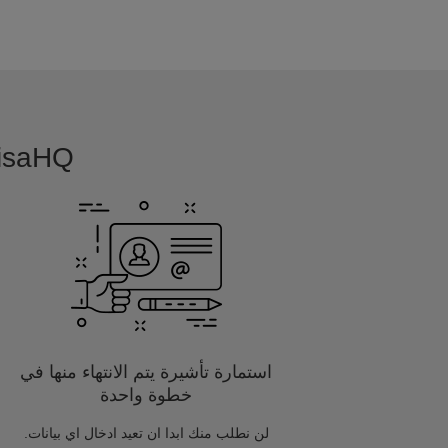
VisaHQ بسيطة, بديهية و مفصلة خصيصا
استمارة تأشيرة يتم الانتهاء منها في
خطوة واحدة
لن نطلب منك ابدا ان تعيد ادخال اي بيانات.