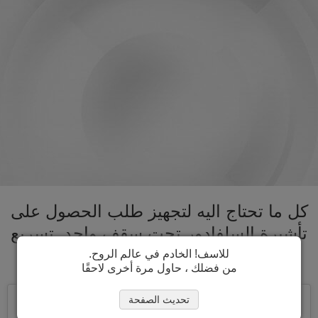
كل ما تحتاج اليه لتجهيز طلب الحصول على
تأشيرة السلفادور تحت سقف واحد. تسريع
عملية الحصول على تأشيرة السلفادور
للاسف! الخادم في عالم الروح.
من فضلك ، حاول مرة أخرى لاحقًا
تحديث الصفحة