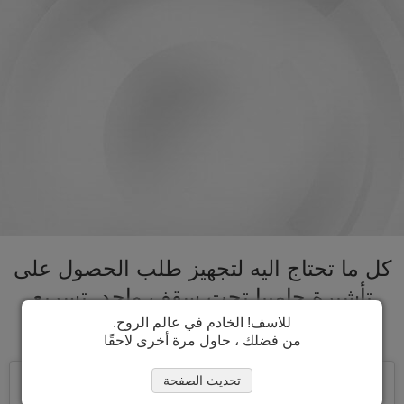
كل ما تحتاج اليه لتجهيز طلب الحصول على
تأشيرة جامبيا تحت سقف واحد. تسريع
عملية الحصول على تأشيرة جامبيا
للاسف! الخادم في عالم الروح.
من فضلك ، حاول مرة أخرى لاحقًا
تحديث الصفحة