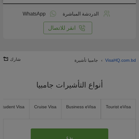
طبق
على
الدردشة المباشرة
WhatsApp
انترنت
انقر للاتصال
شارك
VisaHQ.com.bd
جامبيا تأشيرة
›
أنواع التأشيرات جامبيا
Student Visa
Cruise Visa
Business eVisa
Tourist eVisa
بدء