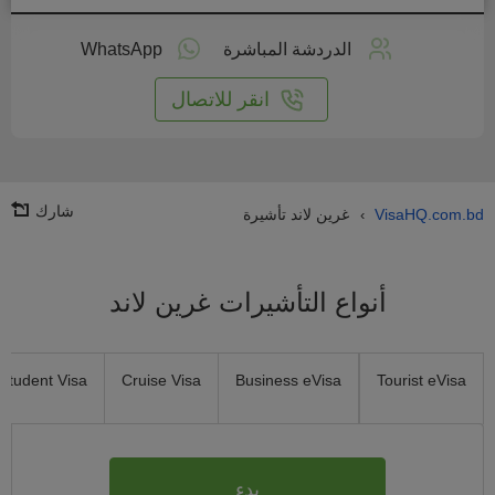
طبق
على
الدردشة المباشرة
WhatsApp
انترنت
انقر للاتصال
شارك
VisaHQ.com.bd
غرين لاند تأشيرة
›
أنواع التأشيرات غرين لاند
Student Visa
Cruise Visa
Business eVisa
Tourist eVisa
بدء