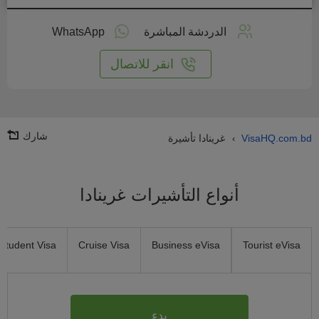
طبق
على
الدردشة المباشرة
WhatsApp
انترنت
انقر للاتصال
شارك
VisaHQ.com.bd
غرينادا تأشيرة
›
أنواع التأشيرات غرينادا
Student Visa
Cruise Visa
Business eVisa
Tourist eVisa
بدء