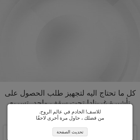
كل ما تحتاج اليه لتجهيز طلب الحصول على
تأشيرة غرينادا تحت سقف واحد. تسريع
عملية الحصول على تأشيرة غرينادا
للاسف! الخادم في عالم الروح.
من فضلك ، حاول مرة أخرى لاحقًا
تحديث الصفحة