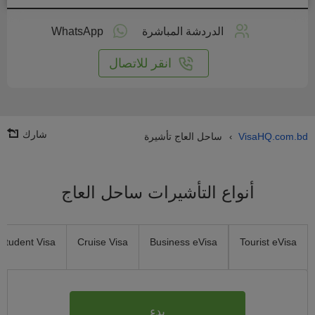
طبق
على
الدردشة المباشرة
WhatsApp
انترنت
انقر للاتصال
شارك
VisaHQ.com.bd
ساحل العاج تأشيرة
›
أنواع التأشيرات ساحل العاج
Student Visa
Cruise Visa
Business eVisa
Tourist eVisa
بدء