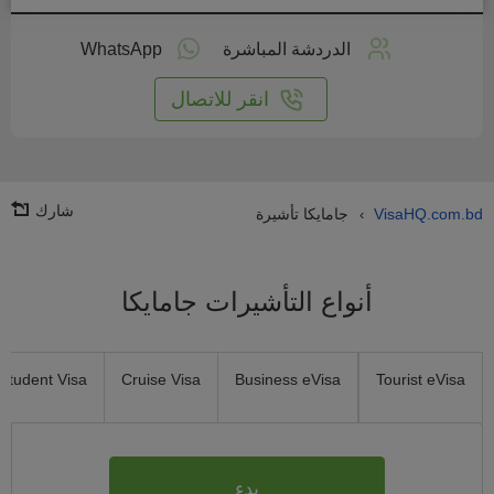
طبق
على
الدردشة المباشرة
WhatsApp
انترنت
انقر للاتصال
شارك
VisaHQ.com.bd
جامايكا تأشيرة
›
أنواع التأشيرات جامايكا
Student Visa
Cruise Visa
Business eVisa
Tourist eVisa
بدء