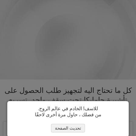
كل ما تحتاج اليه لتجهيز طلب الحصول على
تأشيرة جامايكا تحت سقف واحد. تسريع
عملية الحصول على تأشيرة جامايكا
للاسف! الخادم في عالم الروح.
من فضلك ، حاول مرة أخرى لاحقًا
تحديث الصفحة