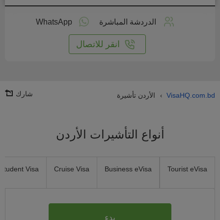
طبق
على
الدردشة المباشرة
WhatsApp
انترنت
انقر للاتصال
شارك
VisaHQ.com.bd
الأردن تأشيرة
›
أنواع التأشيرات الأردن
Student Visa
Cruise Visa
Business eVisa
Tourist eVisa
بدء