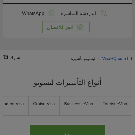
طبق
على
الدردشة المباشرة
WhatsApp
انترنت
انقر للاتصال
شارك
VisaHQ.com.bd
ليسوتو تأشيرة
›
أنواع التأشيرات ليسوتو
Student Visa
Cruise Visa
Business eVisa
Tourist eVisa
بدء