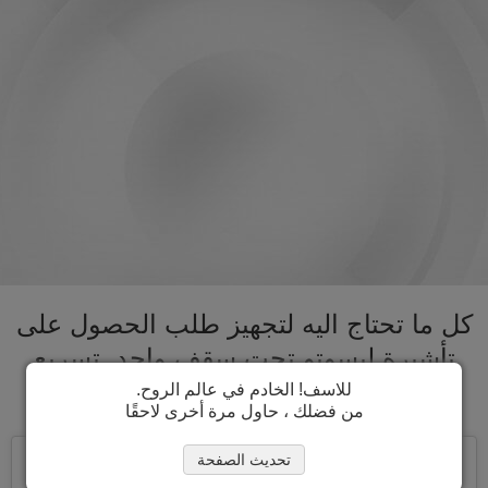
كل ما تحتاج اليه لتجهيز طلب الحصول على
تأشيرة ليسوتو تحت سقف واحد. تسريع
عملية الحصول على تأشيرة ليسوتو
للاسف! الخادم في عالم الروح.
من فضلك ، حاول مرة أخرى لاحقًا
تحديث الصفحة