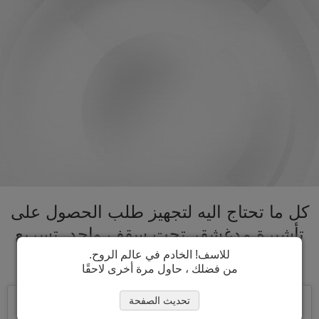
كل ما تحتاج اليه لتجهيز طلب الحصول على
تأشيرة مدغشقر تحت سقف واحد. تسريع
عملية الحصول على تأشيرة مدغشقر
للاسف! الخادم في عالم الروح.
من فضلك ، حاول مرة أخرى لاحقًا
تحديث الصفحة