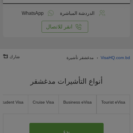
طبق
على
الدردشة المباشرة
WhatsApp
انترنت
انقر للاتصال
شارك
VisaHQ.com.bd
مدغشقر تأشيرة
›
أنواع التأشيرات مدغشقر
Student Visa
Cruise Visa
Business eVisa
Tourist eVisa
بدء