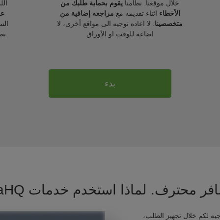
خلال موقعنا. نظامنا
يقوم بحماية طلبك من
الل
الأخطاء
اثناء تقديمه مع
مراجعه إضافية من
عل
متخصصينا
. لا اعاده توجيه الى مواقع أخرى، لا
الس
اضاعه للوقت او الأوراق
بط
بدء
فر محترف. لماذا استخدم خدمات VisaHQ ؟
يه لكم خلال تجهيز الطلب،