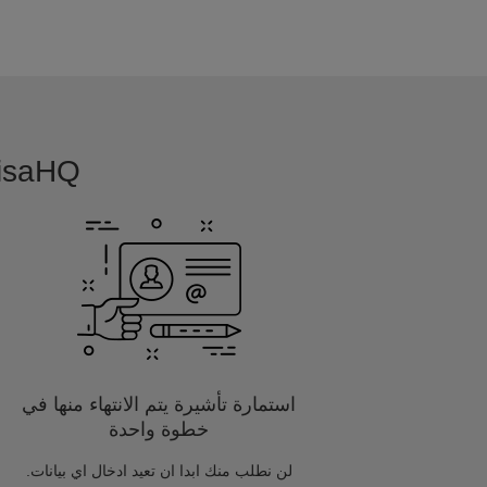
VisaHQ بسيطة, بديهية و مفصلة خصيصا
استمارة تأشيرة يتم الانتهاء منها في
خطوة واحدة
لن نطلب منك ابدا ان تعيد ادخال اي بيانات.