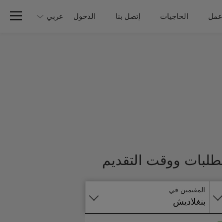
عمل
الحاجيات
إتصل بنا
الدخول
عربي
تطبق
طلبات ووقت التقديم
على
الانترنت
المقيمين في
بنغلاديش