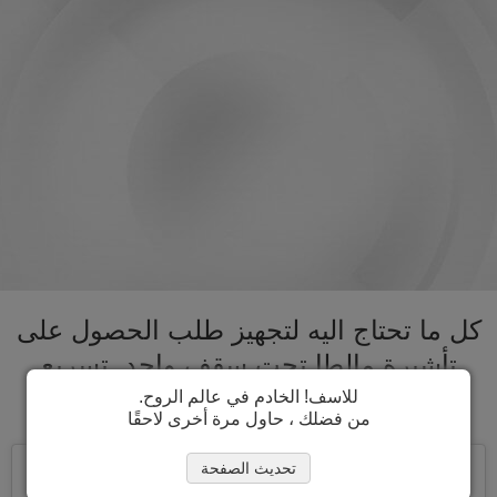
كل ما تحتاج اليه لتجهيز طلب الحصول على
تأشيرة مالطا تحت سقف واحد. تسريع
عملية الحصول على تأشيرة مالطا
للاسف! الخادم في عالم الروح.
من فضلك ، حاول مرة أخرى لاحقًا
تحديث الصفحة