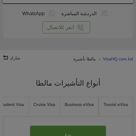
طبق
على
الدردشة المباشرة
WhatsApp
انترنت
انقر للاتصال
شارك
VisaHQ.com.bd
مالطا تأشيرة
›
أنواع التأشيرات مالطا
Student Visa
Cruise Visa
Business eVisa
Tourist eVisa
بدء