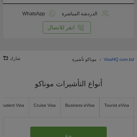
طبق
على
الدردشة المباشرة
WhatsApp
انترنت
انقر للاتصال
شارك
VisaHQ.com.bd
موناكو تأشيرة
›
أنواع التأشيرات موناكو
Student Visa
Cruise Visa
Business eVisa
Tourist eVisa
بدء