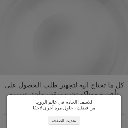
كل ما تحتاج اليه لتجهيز طلب الحصول على
تأشيرة موناكو تحت سقف واحد. تسريع
عملية الحصول على تأشيرة موناكو
للاسف! الخادم في عالم الروح.
من فضلك ، حاول مرة أخرى لاحقًا
تحديث الصفحة