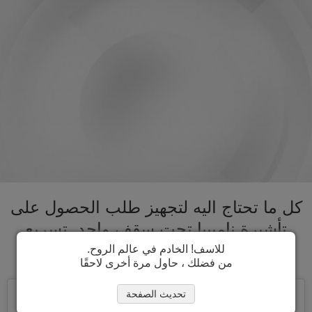
كل ما تحتاج اليه لتجهيز طلب الحصول على
تأشيرة ناميبيا تحت سقف واحد. تسريع
عملية الحصول على تأشيرة ناميبيا
للاسف! الخادم في عالم الروح.
من فضلك ، حاول مرة أخرى لاحقًا
تحديث الصفحة