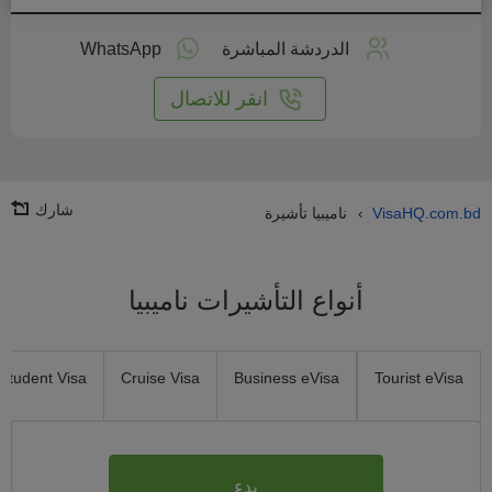
طبق
على
الدردشة المباشرة
WhatsApp
انترنت
انقر للاتصال
شارك
VisaHQ.com.bd
ناميبيا تأشيرة
›
أنواع التأشيرات ناميبيا
Student Visa
Cruise Visa
Business eVisa
Tourist eVisa
بدء