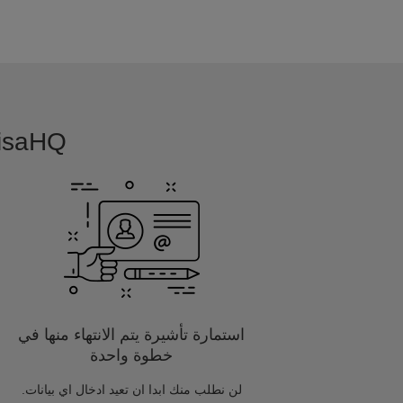
VisaHQ بسيطة, بديهية و مفصلة خصيصا
استمارة تأشيرة يتم الانتهاء منها في
خطوة واحدة
لن نطلب منك ابدا ان تعيد ادخال اي بيانات.