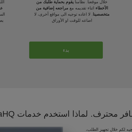
خلال موقعنا. نظامنا
يقوم بحماية طلبك من
الل
الأخطاء
اثناء تقديمه مع
مراجعه إضافية من
عل
متخصصينا
. لا اعاده توجيه الى مواقع أخرى، لا
الس
اضاعه للوقت او الأوراق
بط
بدء
فر محترف. لماذا استخدم خدمات VisaHQ ؟
يه لكم خلال تجهيز الطلب،