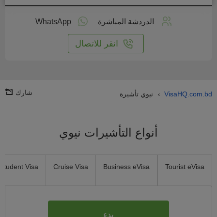
طبق
على
الدردشة المباشرة
WhatsApp
انترنت
انقر للاتصال
شارك
VisaHQ.com.bd
نيوي تأشيرة
›
أنواع التأشيرات نيوي
Student Visa
Cruise Visa
Business eVisa
Tourist eVisa
بدء