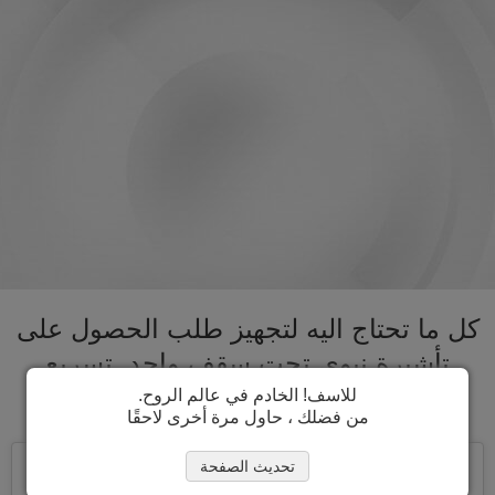
كل ما تحتاج اليه لتجهيز طلب الحصول على
تأشيرة نيوي تحت سقف واحد. تسريع
عملية الحصول على تأشيرة نيوي
للاسف! الخادم في عالم الروح.
من فضلك ، حاول مرة أخرى لاحقًا
تحديث الصفحة