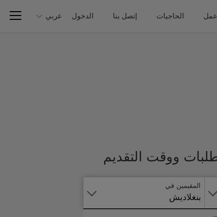
عمل
الحاجيات
إتصل بنا
الدخول
عربي
تطبق
طلبات ووقت التقديم
على
الانترنت
المقيمين في
بنغلاديش