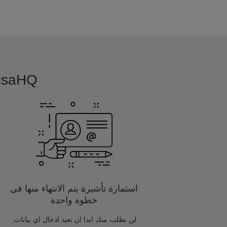
VisaHQ بسيطة, بديهية و مفصلة خصيصا
استمارة تأشيرة يتم الانتهاء منها في
خطوة واحدة
لن نطلب منك ابدا ان تعيد ادخال اي بيانات.