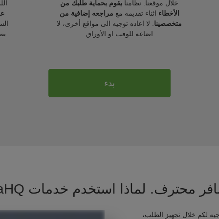
خلال موقعنا. نظامنا
يقوم بحماية طلبك من
الل
الأخطاء
اثناء تقديمه مع
مراجعه إضافية من
عل
متخصصينا
. لا اعاده توجيه الى مواقع أخرى، لا
الس
اضاعه للوقت او الأوراق
بط
بدء
فر محترف. لماذا استخدم خدمات VisaHQ ؟
يه لكم خلال تجهيز الطلب،