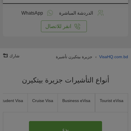
طبق
على
الدردشة المباشرة
WhatsApp
انترنت
انقر للاتصال
شارك
VisaHQ.com.bd
جزيرة بيتكيرن تأشيرة
›
أنواع التأشيرات جزيرة بيتكيرن
Student Visa
Cruise Visa
Business eVisa
Tourist eVisa
بدء