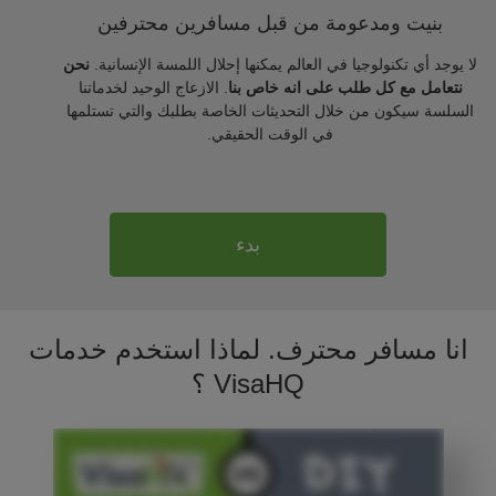
بنيت ومدعومة من قبل مسافرين محترفين
لا يوجد أي تكنولوجيا في العالم يمكنها إحلال اللمسة الإنسانية.
نحن
نتعامل مع كل طلب على انه خاص بنا
. الازعاج الوحيد لخدماتنا
السلسة سيكون من خلال التحديثات الخاصة بطلبك والتي تستلمها
في الوقت الحقيقي.
بدء
انا مسافر محترف. لماذا استخدم خدمات
VisaHQ ؟