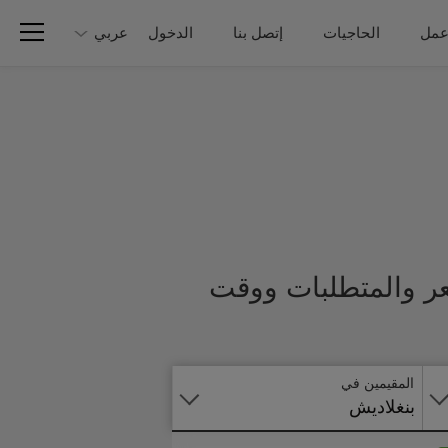
عمل
الحاجيات
إتصل بنا
الدخول
عربي
عر والمتطلبات ووقت
تطبق
على
الانترنت
المقيمين في
بنغلاديش