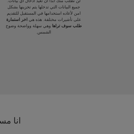
لن نطلب منك ابدا ان تعيد ادخال اي بيانات.
جميع البيانات التي تدخلها يتم تخزينها بشكل
امن لأعاده استخدامها في المستقبل للتقديم
على تأشيرات مختلفة. هذه هي
اخر استمارة
طلب سوف تراها
وهي سهلة وواضحة وضوح
الشمس.
انا مسا