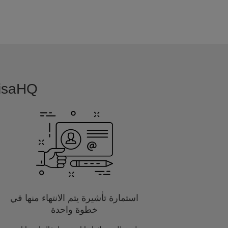
VisaHQ بسيطة, بديهية و مفصلة خصيصا
استمارة تأشيرة يتم الانتهاء منها في
خطوة واحدة