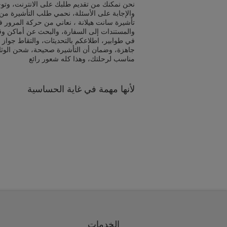
نحن نمكنك من تقديم طلبك على الانترنت، وتوج
والإجابة على الأسئلة، نحمي طلب التأشيرة من 
تأشيرة سانت هيلانة ، نعاني من حركة المرور ف
والمستندات إلى السفارة، والبحث عن أماكن و
في طوابير، اطلاعكم بالتحديثات، والتقاط جواز 
جاهزة، وضمان أن التأشيرة صحيحة، شحن الوث
مناسب لرحلتك، وهذا كله شعور رائع
لأنها مهمة في غاية الحساسية
الخدمات