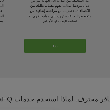
كل المعاملة من البداية الى النهاية تتم من
لا 
خلال موقعنا. نظامنا
يقوم بحماية طلبك من
الل
الأخطاء
اثناء تقديمه مع
مراجعه إضافية من
عل
متخصصينا
. لا اعاده توجيه الى مواقع أخرى، لا
الس
اضاعه للوقت او الأوراق
بط
بدء
فر محترف. لماذا استخدم خدمات VisaHQ ؟