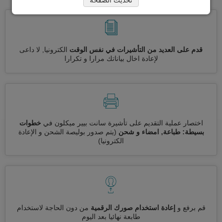
قدم على العديد من التأشيرات في نفس الوقت
الكترونيا, لا داعى
لإعادة اخال بياناتك مرارا و تكرارا
اختصار عملية التقديم على تأشيرة سانت بيير ميكلون في
خطوات
بسيطة: طباعة, امضاء و شحن
(يتم صدور بوليصة الشحن و الإعادة
الكترونيا)
قم برفع و
إعادة استخدام صورك الرقمية
من دون الحاجة لاستخدام
طابعة نهائيا بعد اليوم