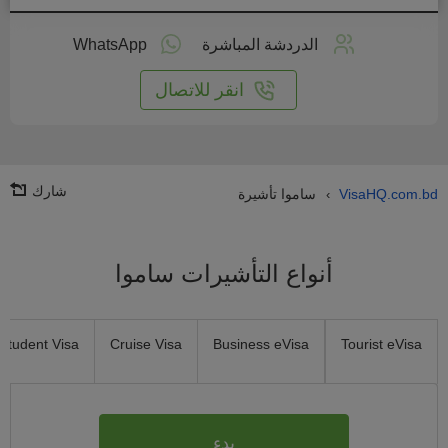
طبق
على
الدردشة المباشرة
WhatsApp
انترنت
انقر للاتصال
شارك
VisaHQ.com.bd
ساموا تأشيرة
›
أنواع التأشيرات ساموا
Student Visa
Cruise Visa
Business eVisa
Tourist eVisa
بدء