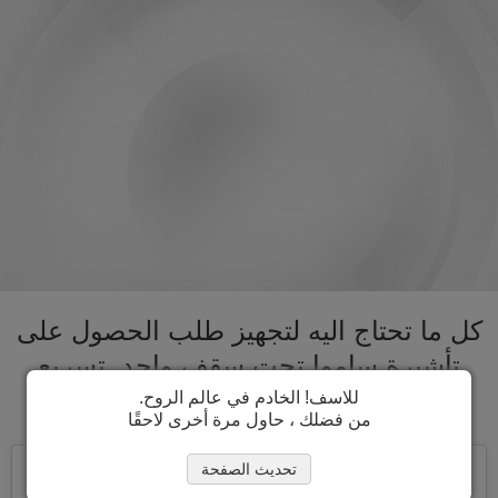
كل ما تحتاج اليه لتجهيز طلب الحصول على
تأشيرة ساموا تحت سقف واحد. تسريع
عملية الحصول على تأشيرة ساموا
للاسف! الخادم في عالم الروح.
من فضلك ، حاول مرة أخرى لاحقًا
تحديث الصفحة