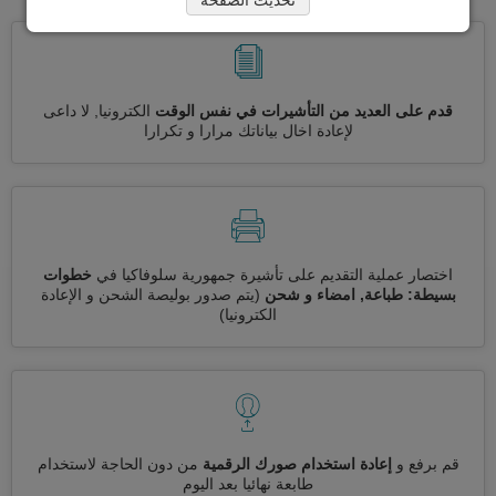
قدم على العديد من التأشيرات في نفس الوقت
الكترونيا, لا داعى
لإعادة اخال بياناتك مرارا و تكرارا
اختصار عملية التقديم على تأشيرة جمهورية سلوفاكيا في
خطوات
بسيطة: طباعة, امضاء و شحن
(يتم صدور بوليصة الشحن و الإعادة
الكترونيا)
قم برفع و
إعادة استخدام صورك الرقمية
من دون الحاجة لاستخدام
طابعة نهائيا بعد اليوم