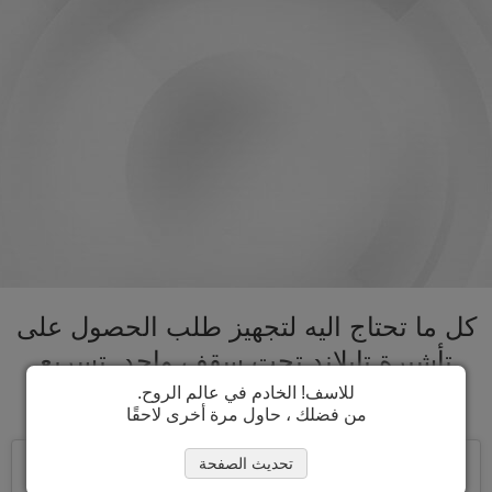
كل ما تحتاج اليه لتجهيز طلب الحصول على
تأشيرة تايلاند تحت سقف واحد. تسريع
عملية الحصول على تأشيرة تايلاند
للاسف! الخادم في عالم الروح.
من فضلك ، حاول مرة أخرى لاحقًا
تحديث الصفحة