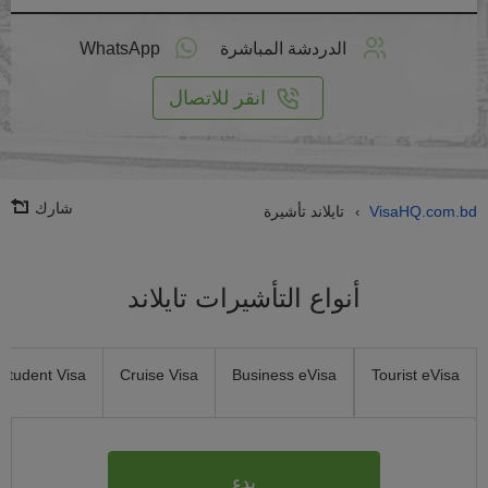
طبق
على
الدردشة المباشرة
WhatsApp
انترنت
انقر للاتصال
شارك
VisaHQ.com.bd
تايلاند تأشيرة
›
أنواع التأشيرات تايلاند
Student Visa
Cruise Visa
Business eVisa
Tourist eVisa
بدء