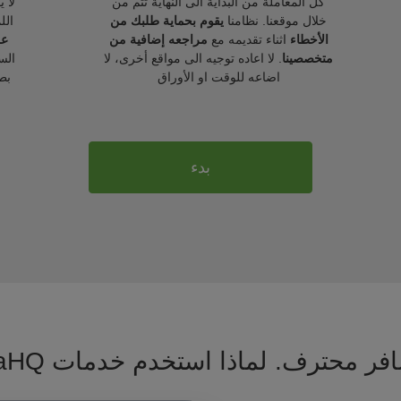
كل المعاملة من البداية الى النهاية تتم من
لا 
خلال موقعنا. نظامنا
يقوم بحماية طلبك من
الل
الأخطاء
اثناء تقديمه مع
مراجعه إضافية من
عل
متخصصينا
. لا اعاده توجيه الى مواقع أخرى، لا
الس
اضاعه للوقت او الأوراق
بط
بدء
فر محترف. لماذا استخدم خدمات VisaHQ ؟