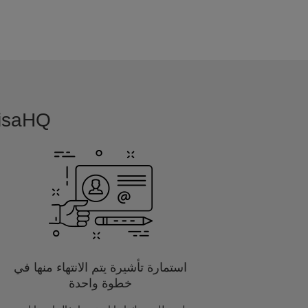
VisaHQ بسيطة, بديهية و مفصلة خصيصا
استمارة تأشيرة يتم الانتهاء منها في
خطوة واحدة