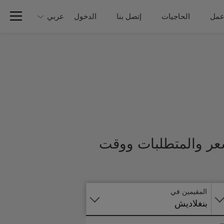
عمل
الحاجيات
إتصل بنا
الدخول
عربي
سعر والمتطلبات ووقت
تطبق
على
الانترنت
المقيمين في
بنغلاديش