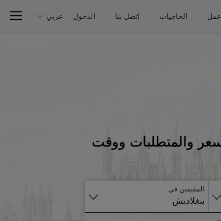
عمل
الحاجيات
إتصل بنا
الدخول
عربي
لسعر والمتطلبات ووقت
تطبق
على
الانترنت
المقيمين في
بنغلاديش