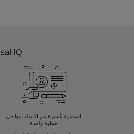
VisaHQ بسيطة, بديهية و مفصلة خصيصا
استمارة تأشيرة يتم الانتهاء منها في
خطوة واحدة