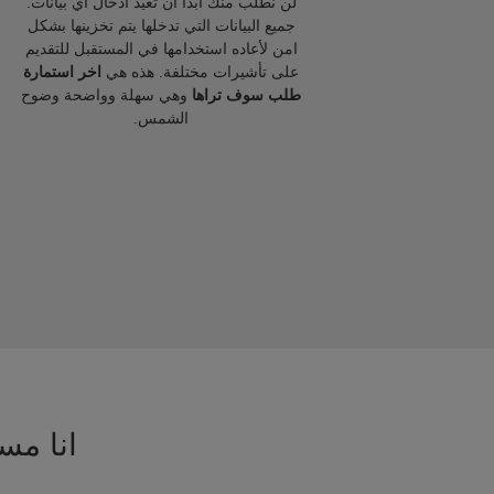
لن نطلب منك ابدا ان تعيد ادخال اي بيانات.
جميع البيانات التي تدخلها يتم تخزينها بشكل
امن لأعاده استخدامها في المستقبل للتقديم
على تأشيرات مختلفة. هذه هي
اخر استمارة
طلب سوف تراها
وهي سهلة وواضحة وضوح
الشمس.
انا مسا