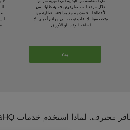
كل المعاملة من البداية الى النهاية تتم من
لا 
خلال موقعنا. نظامنا
يقوم بحماية طلبك من
الل
الأخطاء
اثناء تقديمه مع
مراجعه إضافية من
عل
متخصصينا
. لا اعاده توجيه الى مواقع أخرى، لا
الس
اضاعه للوقت او الأوراق
بط
بدء
فر محترف. لماذا استخدم خدمات VisaHQ ؟