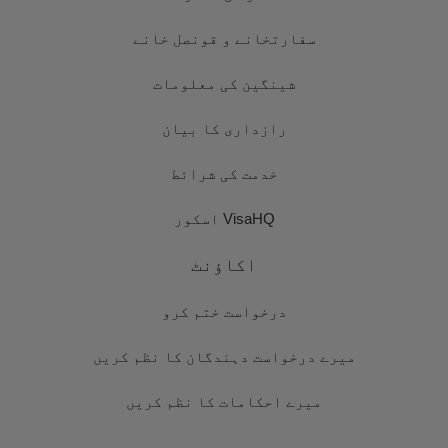
سفارتخانے و قونصل خانے
شینگین کی معلومات
رازداری کا بیان
خدمت کی شرائط
VisaHQ اسکور
اکاؤنٹ
درخواست ختم کرو
میرے درخواست دہندگان کا نظم کریں
میرے احکامات کا نظم کریں