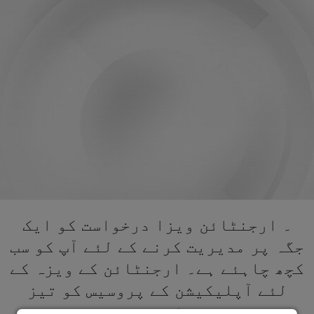
۔ ارجنٹائن ویزا درخواست کو ایک
جگہ پر مدیریت کرنے کے لئے آپ کو سب
کچھ چاہئے ہے۔ ارجنٹائن کے ویزہ کے
لئے آپلیکیشن کے پروسیس کو تیز
کریں۔