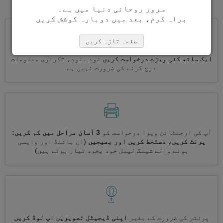
سرور روحانی دنیا میں ہے۔
براہ کرم، بعد میں دوبارہ کوشش کریں
صفحہ تازہ کریں
ایک ساتھ کئی ویزے درخواست کریں
خود بخود، تکراری معلومات
درج کرنے کی ضرورت نہیں ہے
آپ کی ارجنٹائن ویزا درخواست کو
3 آسان مراحل میں کم کریں:
پرنٹ کریں، دستخط کریں اور بھیجیں
(ان بائنڈ اور واپسی
ہونے والے شپنگ لیبل خود بخود تیار ہوتے ہیں)
پرنٹر کی ضرورت کے بغیر
اپنی ڈیجیٹل تصویریں اپ لوڈ کریں