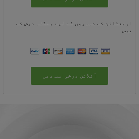
ارجنٹائن کے شہریوں کے لیے
بنگلہ دیش
کے
فیس
آنلائن درخواست دیں