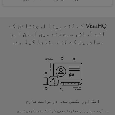
VisaHQ کے لئے ویزا ارجنٹائن کے
لئے آسان، سمجھنے میں آسان اور
مسافرین کے لئے بنایا گیا ہے۔
ایک اور مکمل شدہ درخواست فارم
ہم آپ سے بار بار معلومات درج کرنے کے لیے کبھی نہیں