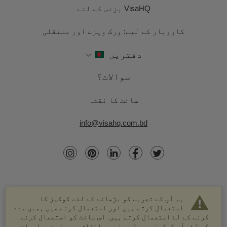
VisaHQ بزنس کے لئے
کاروبار کے لیے: ورک ویزے اور منتقلی
دفتریں
سوالات؟
سائٹ کا نقشہ
info@visahq.com.bd
ہم آپ کے تجربے کو بڑھانے کے لئے کوکیز کا
استعمال کرتے ہیں اور استعمال کرنے میں ہمیں مدد
کرنے کے لۓ استعمال کرتے ہیں. اس سائٹ کو استعمال کرنے
کے لۓ، آپ کوکیز موصول ہونے پر اتفاق ہے. مزید معلومات