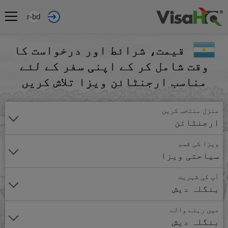
ur-bd
قیمت، شرائط اور درخواست کا
وقت شامل کر کے اپنی سفر کے لئے
مناسب ارجنٹائن ویزا تلاش کریں
منزل منتخب کریں
ارجنٹائن
ویزا کی قسم
سیاحتی ویزا
آپ کی شہریت
بنگلہ دیش
میں رہنے والے
بنگلہ دیش