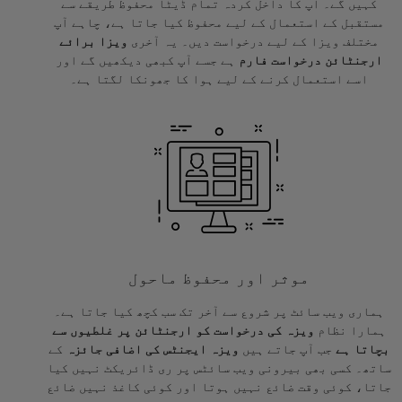
کہیں گے۔ آپ کا داخل کردہ تمام ڈیٹا محفوظ طریقے سے
مستقبل کے استعمال کے لیے محفوظ کیا جاتا ہے، چاہے آپ
مختلف ویزا کے لیے درخواست دیں۔ یہ آخری
ویزا برائے
ارجنٹائن درخواست فارم
ہے جسے آپ کبھی دیکھیں گے اور
اسے استعمال کرنے کے لیے ہوا کا جھونکا لگتا ہے۔
موثر اور محفوظ ماحول
ہماری ویب سائٹ پر شروع سے آخر تک سب کچھ کیا جاتا ہے۔
ہمارا نظام
ویزہ کی درخواست کو ارجنٹائن پر غلطیوں سے
بچاتا ہے
جب آپ جاتے ہیں
ویزہ ایجنٹس کی اضافی جائزہ
کے
ساتھ۔ کسی بھی بیرونی ویب سائٹس پر ری ڈائریکٹ نہیں کیا
جاتا، کوئی وقت ضائع نہیں ہوتا اور کوئی کاغذ نہیں ضائع