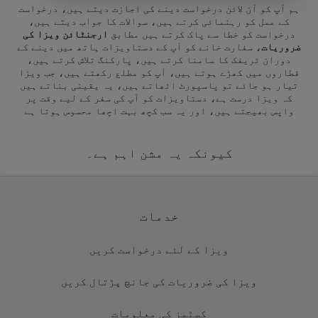
ہم آپ کو آن لائن درخواست دینے کی اجازت دیتے ہیں، درخواست
کے عمل کو رہنمائی کرتے ہیں، سوالات کا جواب دیتے ہیں،
درخواست کو خطا سے پاک کرتے ہیں مطابق
ارجنٹائن ویزا کی
ضروریات
، سفارت خانے کو آپ کے دستاویزات ہاتھ میں دینے کے
دوران ٹریفک کا سامنا کرتے ہیں، پارکنگ تلاش کرتے ہیں،
قطاروں میں کھڑے ہوتے ہیں، آپ کو مطلع رکھتے ہیں، جب ویزا
تیار ہو جائے تو پاسپورٹ اٹھاتے ہیں، یہ یقینی بناتے ہیں
کہ ویزا درست ہے، دستاویزات کو آپ کی سفر کے لیے وقت پر
واپس بھیجتے ہیں، اور یہ سب کچھ بہت اچھا محسوس ہوتا ہے
کیونکہ یہ مشن اہم ہے۔
خدمات
ویزا کے لئے درخواست کریں
ویزا کی ضروریات کی جانچ پڑتال کریں
کسٹمز کی معلومات