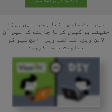
آنلائن درخواست دیں
میں ایک سفری ننجا ہوں۔ میں ویزا
حقیقت پر کیوں کرنا چاہئے کہ میں آن
لائن ویزہ کے لئے ویزا ایچ کیو کو
معاونت حاصل کروں؟