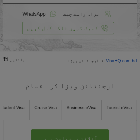
لائن
واست
براہ راست چیٹ
WhatsApp
یں
کلیک کریں تاکہ کال کریں
بانٹیں
VisaHQ.com.bd
ارجنٹائن ویزا
›
ارجنٹائن ویزا کی اقسام
Student Visa
Cruise Visa
Business eVisa
Tourist eVisa
آنلائن درخواست دیں