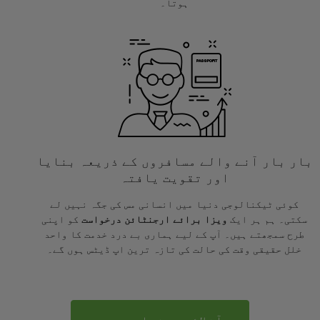
ہوتا۔
بار بار آنے والے مسافروں کے ذریعہ بنایا
اور تقویت یافتہ
کوئی ٹیکنالوجی دنیا میں انسانی مس کی جگہ نہیں لے
سکتی۔ ہم ہر ایک
ویزا برائے ارجنٹائن درخواست
کو اپنی
طرح سمجھتے ہیں۔ آپ کے لیے ہماری بے درد خدمت کا واحد
خلل حقیقی وقت کی حالت کی تازہ ترین اپ ڈیٹس ہوں گے۔