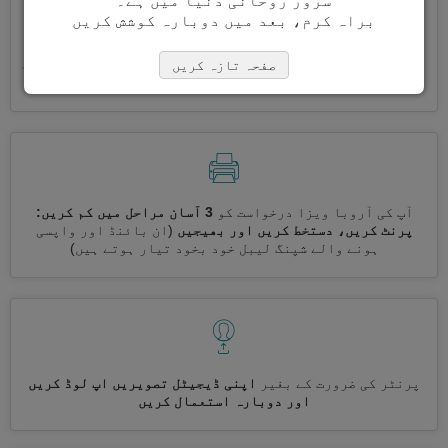
سرور روحانی دنیا میں ہے۔
براہ کرم، بعد میں دوبارہ کوشش کریں
ایک ساتھ کئی ویزے درخواست کریں
خود بخود، تکراری معلومات
صفحہ تازہ کریں
درج کرنے کی ضرورت نہیں ہے
آپ کی آروبا ویزا درخواست کو
3 آسان مراحل میں کم کریں:
پرنٹ کریں، دستخط کریں اور بھیجیں
(ان بائنڈ اور واپسی
ہونے والے شپنگ لیبل خود بخود تیار ہوتے ہیں)
پرنٹر کی ضرورت کے بغیر
اپنی ڈیجیٹل تصویریں اپ لوڈ کریں
اور دوبارہ استعمال کریں