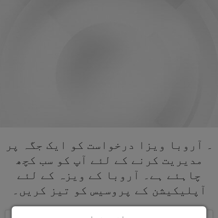
۔ آروبا ویزا درخواست کو ایک جگہ پر
مدیریت کرنے کے لئے آپ کو سب کچھ
چاہئے ہے۔ آروبا کے ویزہ کے لئے
آپلیکیشن کے پروسیس کو تیز کریں۔