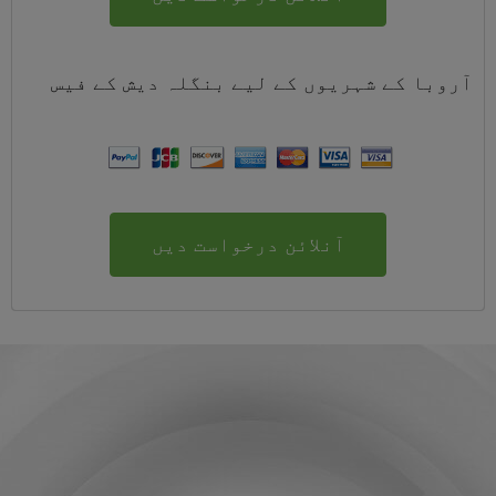
آروبا کے شہریوں کے لیے
بنگلہ دیش
کے
فیس
آنلائن درخواست دیں