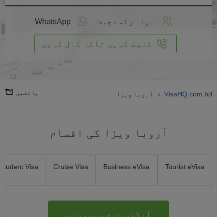
لائن
واست
براہ راست چیٹ
WhatsApp
یں
کلیک کریں تاکہ کال کریں
بانٹیں
VisaHQ.com.bd
آروبا ویزا
›
آروبا ویزا کی اقسام
Student Visa
Cruise Visa
Business eVisa
Tourist eVisa
آنلائن درخواست دیں