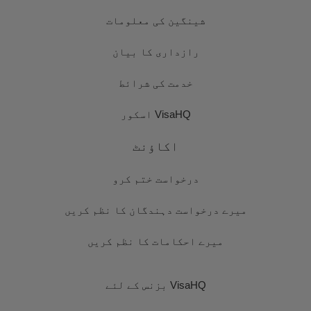
شینگین کی معلومات
رازداری کا بیان
خدمت کی شرائط
VisaHQ اسکور
اکاؤنٹ
درخواست ختم کرو
میرے درخواست دہندگان کا نظم کریں
میرے احکامات کا نظم کریں
VisaHQ بزنس کے لئے