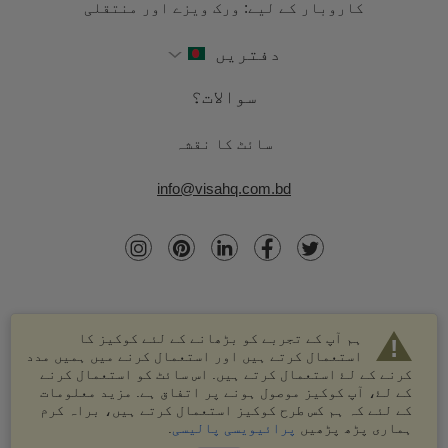
کاروبار کے لیے: ورک ویزے اور منتقلی
دفتریں
سوالات؟
سائٹ کا نقشہ
info@visahq.com.bd
ہم آپ کے تجربے کو بڑھانے کے لئے کوکیز کا
استعمال کرتے ہیں اور استعمال کرنے میں ہمیں مدد
کرنے کے لۓ استعمال کرتے ہیں. اس سائٹ کو استعمال کرنے
کے لۓ، آپ کوکیز موصول ہونے پر اتفاق ہے. مزید معلومات
کے لئے کہ ہم کس طرح کوکیز استعمال کرتے ہیں، براہ کرم
© 2003-2026 VisaHQ.com، انک. تمام حقوق محفوظ ہیں۔
ہماری پڑھ پڑھیں
پرائیویسی پالیسی
.
VisaHQ اور VisaHQ لوگو VisaHQ.com، انک. کے درجہ بند