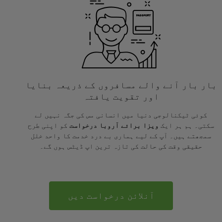
بار بار آنے والے مسافروں کے ذریعہ بنایا
اور تقویت یافتہ
کوئی ٹیکنالوجی دنیا میں انسانی مس کی جگہ نہیں لے
سکتی۔ ہم ہر ایک
ویزا برائے آروبا درخواست
کو اپنی طرح
سمجھتے ہیں۔ آپ کے لیے ہماری بے درد خدمت کا واحد خلل
حقیقی وقت کی حالت کی تازہ ترین اپ ڈیٹس ہوں گے۔
آنلائن درخواست دیں