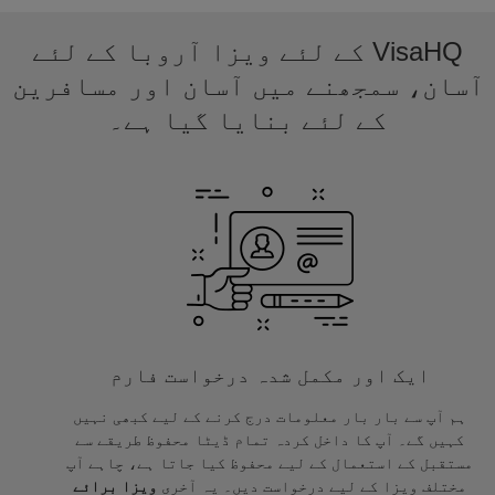
VisaHQ کے لئے ویزا آروبا کے لئے
آسان، سمجھنے میں آسان اور مسافرین
کے لئے بنایا گیا ہے۔
ایک اور مکمل شدہ درخواست فارم
ہم آپ سے بار بار معلومات درج کرنے کے لیے کبھی نہیں
کہیں گے۔ آپ کا داخل کردہ تمام ڈیٹا محفوظ طریقے سے
مستقبل کے استعمال کے لیے محفوظ کیا جاتا ہے، چاہے آپ
مختلف ویزا کے لیے درخواست دیں۔ یہ آخری
ویزا برائے