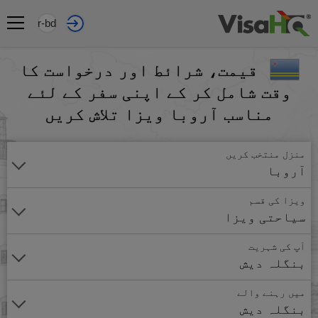
ur-bd
قیمت، شرائط اور درخواست کا
وقت شامل کر کے اپنی سفر کے لئے
مناسب آروبا ویزا تلاش کریں
منزل منتخب کریں
آروبا
ویزا کی قسم
سیاحتی ویزا
آپ کی شہریت
بنگلہ دیش
میں رہنے والے
بنگلہ دیش