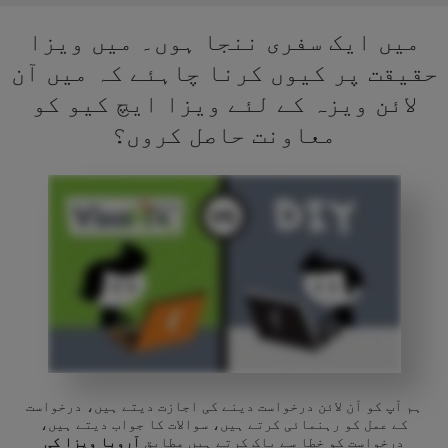
میں ایک سفری ننجا ہوں۔ میں ویزا
حقیقت پر کیوں کرنا چاہئے کہ میں آن
لائن ویزہ کے لئے ویزا ایچ کیو کو
معاونت حاصل کروں؟
ہم آپ کو آن لائن درخواست دینے کی اجازت دیتے ہیں، درخواست
کے عمل کو رہنمائی کرتے ہیں، سوالات کا جواب دیتے ہیں،
درخواست کو خطا سے پاک کرتے ہیں مطابق
آروبا ویزا کی