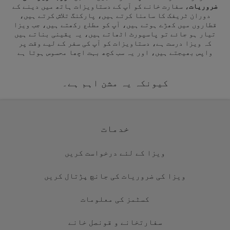
ضروریات
، سفارت خانے کو آپ کے دستاویزات ہاتھ میں دینے کے
دوران ٹریفک کا سامنا کرتے ہیں، پارکنگ تلاش کرتے ہیں،
قطاروں میں کھڑے ہوتے ہیں، آپ کو مطلع رکھتے ہیں، جب ویزا
تیار ہو جائے تو پاسپورٹ اٹھاتے ہیں، یہ یقینی بناتے ہیں
کہ ویزا درست ہے، دستاویزات کو آپ کی سفر کے لیے وقت پر
واپس بھیجتے ہیں، اور یہ سب کچھ بہت اچھا محسوس ہوتا ہے
کیونکہ یہ مشن اہم ہے۔
خدمات
ویزا کے لئے درخواست کریں
ویزا کی ضروریات کی جانچ پڑتال کریں
کسٹمز کی معلومات
سفارتخانے و قونصل خانے