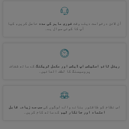
آن لائن درخواست دیتے وقت
فوری ماہر کی مدد
حاصل کریں، کیا
آپ کا کوئی سوال ہے۔
ریئل ٹائم اسٹیٹس اپ ڈیٹس اور مکمل ٹریکنگ
کے ساتھ شفاف
پروسیسنگ کا لطف اٹھائیں۔
اس نظام کو طاقتور بنانے والے لوگوں کی
سب سے زیادہ قابل
اعتماد اور جانکار ٹیم
کے ساتھ کام کریں۔