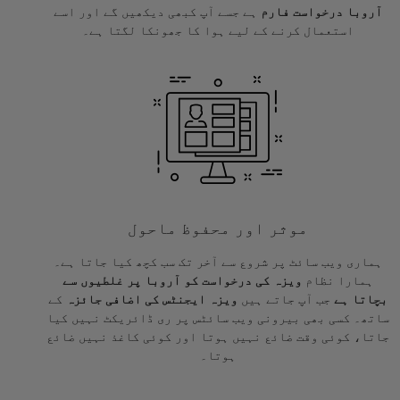
آروبا درخواست فارم
ہے جسے آپ کبھی دیکھیں گے اور اسے
استعمال کرنے کے لیے ہوا کا جھونکا لگتا ہے۔
موثر اور محفوظ ماحول
ہماری ویب سائٹ پر شروع سے آخر تک سب کچھ کیا جاتا ہے۔
ہمارا نظام
ویزہ کی درخواست کو آروبا پر غلطیوں سے
بچاتا ہے
جب آپ جاتے ہیں
ویزہ ایجنٹس کی اضافی جائزہ
کے
ساتھ۔ کسی بھی بیرونی ویب سائٹس پر ری ڈائریکٹ نہیں کیا
جاتا، کوئی وقت ضائع نہیں ہوتا اور کوئی کاغذ نہیں ضائع
ہوتا۔