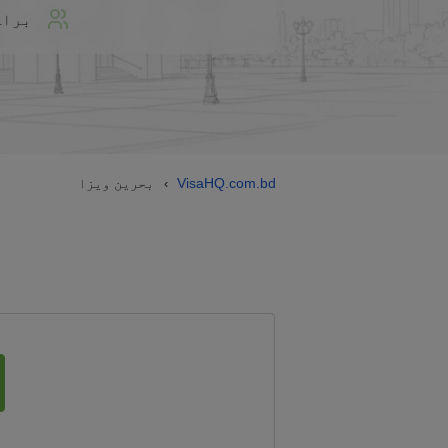
براہ
VisaHQ.com.bd
بحرین ویزا
›