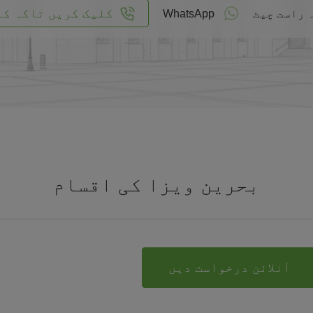
کلیک کریں تاکہ کا
 راست چیٹ
WhatsApp
بحرین ویزا کی اقسام
آنلائن درخواست دیں