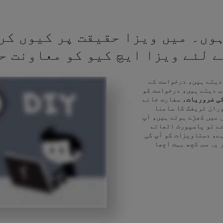
وں۔ میں ویزا حقیقت پر کیوں کر
کے لئے ویزا ایچ کیو کو معاونت ح
 دیتے ہیں، درخواست کے
ب دیتے ہیں، درخواست کو
ی ضروریات
، سفارت خانے
وران ٹریفک کا سامنا
 میں کھڑے ہوتے ہیں، آپ
ئے تو پاسپورٹ اٹھاتے
ے، دستاویزات کو آپ کی
 یہ سب کچھ بہت اچھا