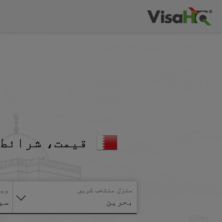
قیمت، شرائط 
منزل منتخب کریں
ویز
بحرین
سی