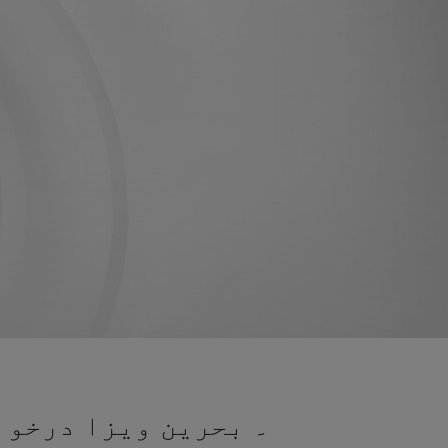
۔ بحرین ویزا درخواس