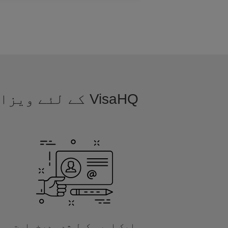
VisaHQ کے لئے
ایک اور مکمل شدہ درخواست