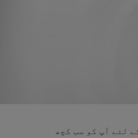
ے لئے آپ کو سب کچھ