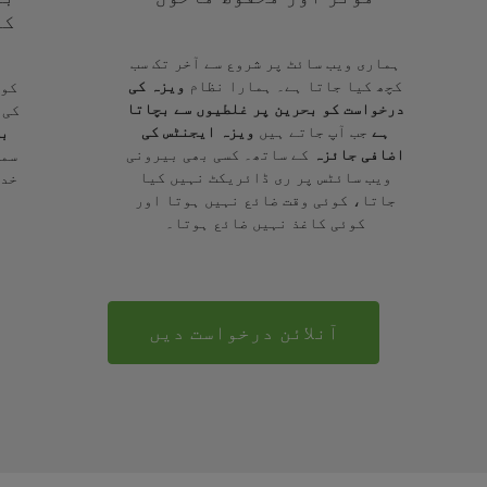
کے
ہماری ویب سائٹ پر شروع سے آخر تک سب
کچھ کیا جاتا ہے۔ ہمارا نظام
ویزہ کی
کوئ
درخواست کو بحرین پر غلطیوں سے بچاتا
کی 
ہے
جب آپ جاتے ہیں
ویزہ ایجنٹس کی
بر
اضافی جائزہ
کے ساتھ۔ کسی بھی بیرونی
سمج
ویب سائٹس پر ری ڈائریکٹ نہیں کیا
خدم
جاتا، کوئی وقت ضائع نہیں ہوتا اور
کوئی کاغذ نہیں ضائع ہوتا۔
آنلائن درخواست دیں