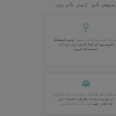
سیس کو تیز کریں۔
نٹر کی ضرورت کے بغیر
اپنی ڈیجیٹل
تصویریں اپ لوڈ کریں اور دوبارہ
استعمال کریں
 نظام کو طاقتور بنانے والے لوگوں
کی
سب سے زیادہ قابل اعتماد اور
جانکار ٹیم
کے ساتھ کام کریں۔