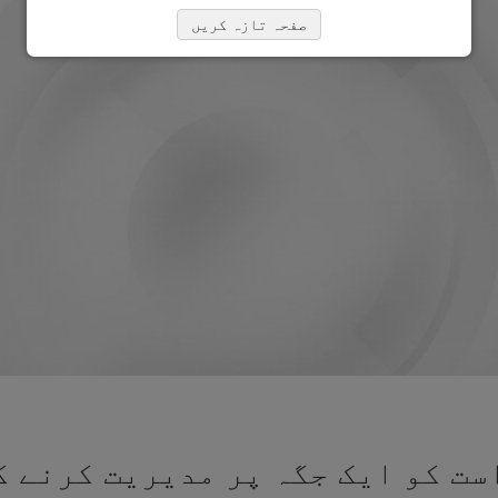
صفحہ تازہ کریں
ت کو ایک جگہ پر مدیریت کرنے ک