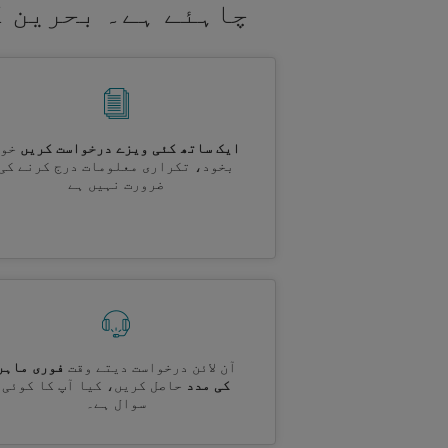
چاہئے ہے۔ بحرین ک
ایک ساتھ کئی ویزے درخواست کریں
خود
بخود، تکراری معلومات درج کرنے کی
ضرورت نہیں ہے
آن لائن درخواست دیتے وقت
فوری ماہر
کی مدد
حاصل کریں، کیا آپ کا کوئی
سوال ہے۔