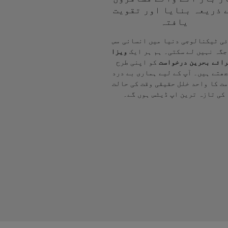
 ذریعہ بنایا اور تقویت
یافتہ
ی ٹیکنالوجی دنیا میں انسانی مس
جگہ نہیں لے سکتی۔ ہم ہر ایک
ویزا
ائے بحرین درخواست
کو اپنی طرح
ھتے ہیں۔ آپ کے لیے ہماری بے درد
ت کا واحد خلل حقیقی وقت کی حالت
کی تازہ ترین اپ ڈیٹس ہوں گے۔