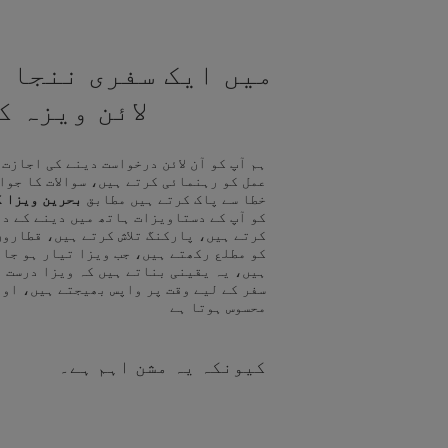
میں ایک سفری ننجا ہ
لائن ویزہ 
ہم آپ کو آن لائن درخواست دینے کی اجازت
عمل کو رہنمائی کرتے ہیں، سوالات کا جوا
خطا سے پاک کرتے ہیں مطابق
بحرین ویزا ک
کو آپ کے دستاویزات ہاتھ میں دینے کے د
کرتے ہیں، پارکنگ تلاش کرتے ہیں، قطاروں
کو مطلع رکھتے ہیں، جب ویزا تیار ہو جا
ہیں، یہ یقینی بناتے ہیں کہ ویزا درست ہ
سفر کے لیے وقت پر واپس بھیجتے ہیں، اور
محسوس ہوتا ہے
کیونکہ یہ مشن اہم ہے۔