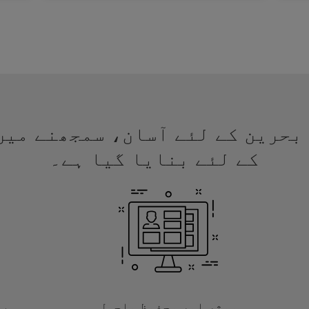
 ویزا بحرین کے لئے آسان، سمجھنے م
کے لئے بنایا گیا ہے۔
موثر اور محفوظ ماحول
با