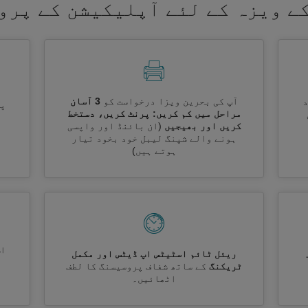
ے ویزہ کے لئے آپلیکیشن کے پرو
آپ کی بحرین ویزا درخواست کو
3 آسان
پر
مراحل میں کم کریں: پرنٹ کریں، دستخط
کریں اور بھیجیں
(ان بائنڈ اور واپسی
ہونے والے شپنگ لیبل خود بخود تیار
ہوتے ہیں)
اس
ریئل ٹائم اسٹیٹس اپ ڈیٹس اور مکمل
ٹریکنگ
کے ساتھ شفاف پروسیسنگ کا لطف
اٹھائیں۔