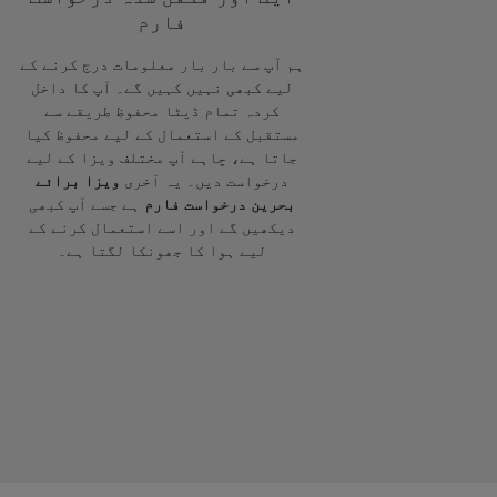
فارم
ہم آپ سے بار بار معلومات درج کرنے کے
لیے کبھی نہیں کہیں گے۔ آپ کا داخل
کردہ تمام ڈیٹا محفوظ طریقے سے
مستقبل کے استعمال کے لیے محفوظ کیا
جاتا ہے، چاہے آپ مختلف ویزا کے لیے
درخواست دیں۔ یہ آخری
ویزا برائے
بحرین درخواست فارم
ہے جسے آپ کبھی
دیکھیں گے اور اسے استعمال کرنے کے
لیے ہوا کا جھونکا لگتا ہے۔