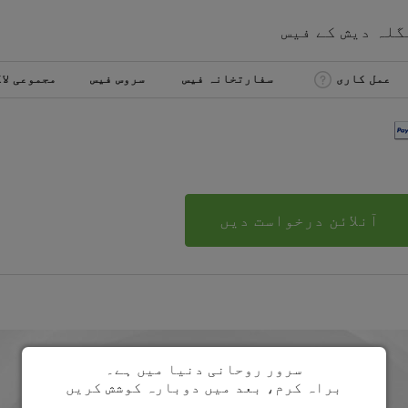
گلہ دیش
کے
فیس
عمل کاری
سفارتخانہ فیس
سروس فیس
مجموعی لا
آنلائن درخواست دیں
سرور روحانی دنیا میں ہے۔
براہ کرم، بعد میں دوبارہ کوشش کریں