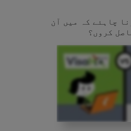
نا چاہئے کہ میں آن
اصل کروں؟