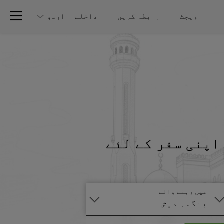
ا
ویجٹ
رابطہ کریں
داخلے
اردو
اپنی سفر کے لئے
آنلائن
درخواست
دیں
میں رہنے والے
بنگلہ دیش