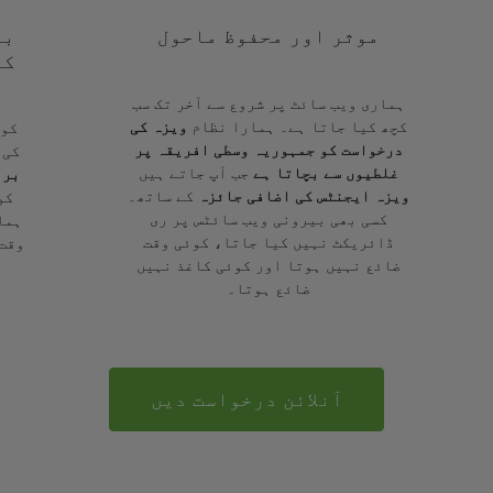
موثر اور محفوظ ماحول
با
کے
ہماری ویب سائٹ پر شروع سے آخر تک سب
کچھ کیا جاتا ہے۔ ہمارا نظام
ویزہ کی
کوئ
درخواست کو جمہوریہ وسطی افریقہ پر
کی 
غلطیوں سے بچاتا ہے
جب آپ جاتے ہیں
برا
ویزہ ایجنٹس کی اضافی جائزہ
کے ساتھ۔
کو
کسی بھی بیرونی ویب سائٹس پر ری
ہما
ڈائریکٹ نہیں کیا جاتا، کوئی وقت
وقت 
ضائع نہیں ہوتا اور کوئی کاغذ نہیں
ضائع ہوتا۔
آنلائن درخواست دیں