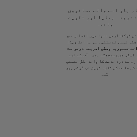
ر بار آنے والے مسافروں
 ذریعہ بنایا اور تقویت
یافتہ
ی ٹیکنالوجی دنیا میں انسانی مس
جگہ نہیں لے سکتی۔ ہم ہر ایک
ویزا
ئے جمہوریہ وسطی افریقہ درخواست
 اپنی طرح سمجھتے ہیں۔ آپ کے لیے
ری بے درد خدمت کا واحد خلل حقیقی
کی حالت کی تازہ ترین اپ ڈیٹس ہوں
گے۔