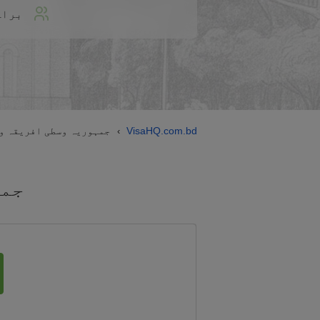
براہ
VisaHQ.com.bd
جمہوریہ وسطی افریقہ و
›
جمہ