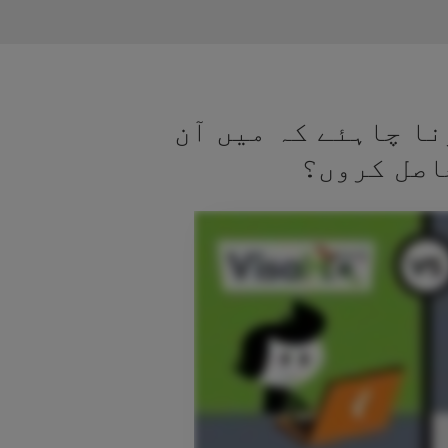
نا چاہئے کہ میں آن
اصل کروں؟