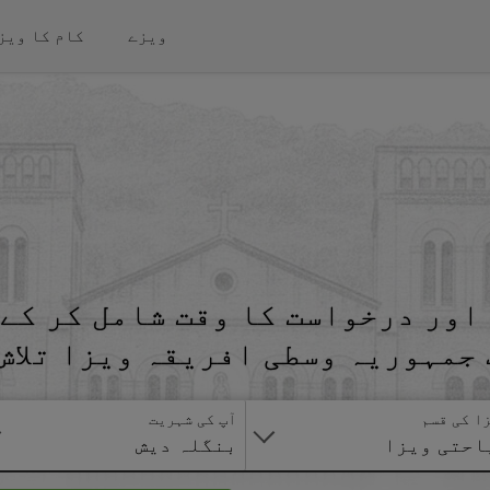
ویزے
کام کا ویز
اور درخواست کا وقت شامل کر کے 
جمہوریہ وسطی افریقہ ویزا تلاش
ا کی قسم
آپ کی شہریت
احتی ویزا
بنگلہ دیش