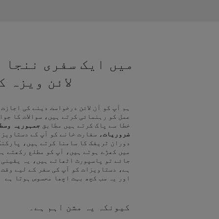
میں ایک سفری ننجا ہ
لائن ویزہ 
ہم آپ کو آن لائن درخواست دینے کی اجازت
عمل کو رہنمائی کرتے ہیں، سوالات کا جوا
خطا سے پاک کرتے ہیں مطابق
جمہوریہ وسطی
ضروریات
، سفارت خانے کو آپ کے دستاویزا
دوران ٹریفک کا سامنا کرتے ہیں، پارکنگ 
میں کھڑے ہوتے ہیں، آپ کو مطلع رکھتے ہی
جائے تو پاسپورٹ اٹھاتے ہیں، یہ یقینی 
ہے، دستاویزات کو آپ کی سفر کے لیے وقت 
اور یہ سب کچھ بہت اچھا محسوس ہوتا ہے
کیونکہ یہ مشن اہم ہے۔