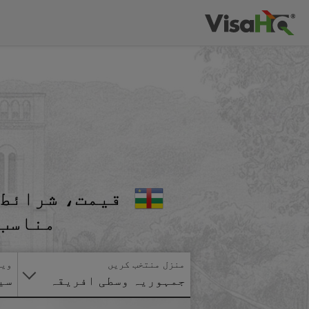
قیمت، شرائط 
مناسب 
منزل منتخب کریں
ویز
جمہوریہ وسطی افریقہ
سی