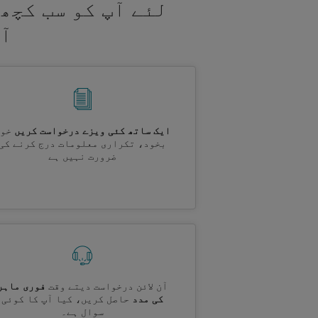
لئے آپ کو سب کچھ
آپ
ایک ساتھ کئی ویزے درخواست کریں
خود
بخود، تکراری معلومات درج کرنے کی
ضرورت نہیں ہے
آن لائن درخواست دیتے وقت
فوری ماہر
کی مدد
حاصل کریں، کیا آپ کا کوئی
سوال ہے۔