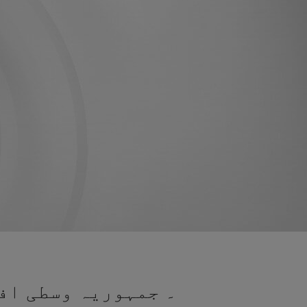
۔ جمہوریہ وسطی اف