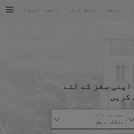
ا
ویجٹ
رابطہ کریں
داخلے
اردو
اپنی سفر کے لئے
آنلائن
 کریں
درخواست
دیں
میں رہنے والے
بنگلہ دیش