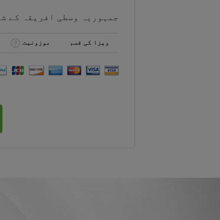
جمہوریہ وسطی افریقہ کے ش
ویزا کی قسم
موزونیت