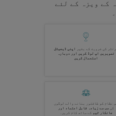
 کے ویزہ کے لئے
۔
نٹر کی ضرورت کے بغیر
اپنی ڈیجیٹل
تصویریں اپ لوڈ کریں اور دوبارہ
استعمال کریں
 نظام کو طاقتور بنانے والے لوگوں
کی
سب سے زیادہ قابل اعتماد اور
جانکار ٹیم
کے ساتھ کام کریں۔