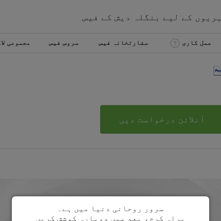
ہریوں کے لیے
بنگلہ دیش
کے
فیس
عمل کاری
سفارتخانہ فیس
سروس فیس
مجموعی لا
آنلائن درخواست دیں
سرور روحانی دنیا میں ہے۔
براہ کرم، بعد میں دوبارہ کوشش کریں