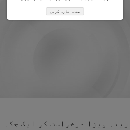
صفحہ تازہ کریں
ریقہ ویزا درخواست کو ایک جگہ پ