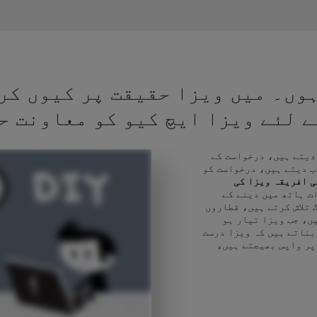
وں۔ میں ویزا حقیقت پر کیوں کر
کے لئے ویزا ایچ کیو کو معاونت ح
 دیتے ہیں، درخواست کے
ب دیتے ہیں، درخواست کو
 افریقہ ویزا کی
ت ہاتھ میں دینے کے
تلاش کرتے ہیں، قطاروں
ں، جب ویزا تیار ہو
بناتے ہیں کہ ویزا درست
پر واپس بھیجتے ہیں،