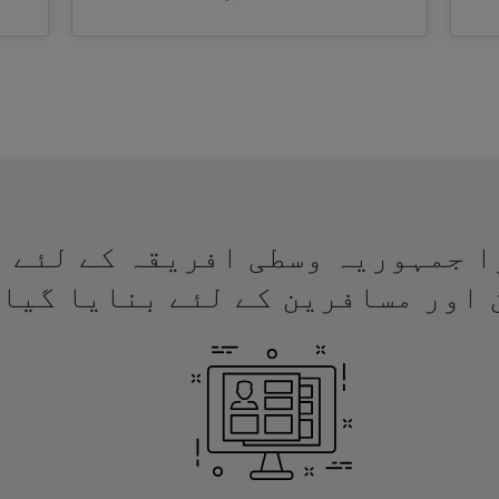
ے ویزا جمہوریہ وسطی افریقہ کے لئ
 اور مسافرین کے لئے بنایا گیا 