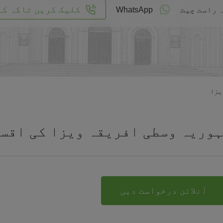
کلیک کریں تاکہ کا
 راست چیٹ
WhatsApp
یزا
وریہ وسطی افریقہ ویزا کی اقس
آنلائن درخواست دیں