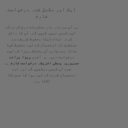
ایک اور مکمل شدہ درخواست
فارم
ہم آپ سے بار بار معلومات درج کرنے کے
لیے کبھی نہیں کہیں گے۔ آپ کا داخل
کردہ تمام ڈیٹا محفوظ طریقے سے
مستقبل کے استعمال کے لیے محفوظ کیا
جاتا ہے، چاہے آپ مختلف ویزا کے لیے
درخواست دیں۔ یہ آخری
ویزا برائے
جمہوریہ وسطی افریقہ درخواست فارم
ہے
جسے آپ کبھی دیکھیں گے اور اسے
استعمال کرنے کے لیے ہوا کا جھونکا
لگتا ہے۔