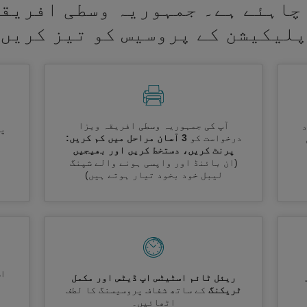
 چاہئے ہے۔ جمہوریہ وسطی افریقہ
لیکیشن کے پروسیس کو تیز کریں
آپ کی جمہوریہ وسطی افریقہ ویزا
پر
درخواست کو
3 آسان مراحل میں کم کریں:
پرنٹ کریں، دستخط کریں اور بھیجیں
(ان بائنڈ اور واپسی ہونے والے شپنگ
لیبل خود بخود تیار ہوتے ہیں)
اس
ریئل ٹائم اسٹیٹس اپ ڈیٹس اور مکمل
ٹریکنگ
کے ساتھ شفاف پروسیسنگ کا لطف
اٹھائیں۔