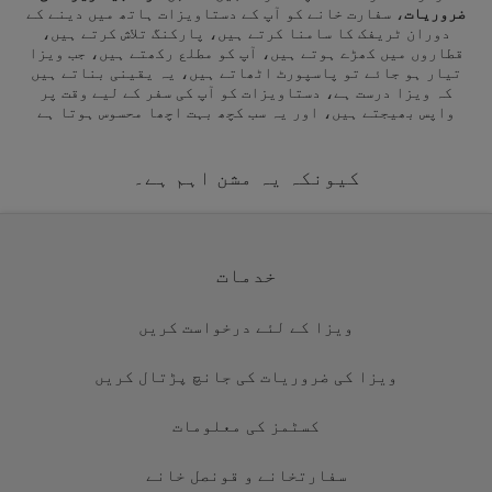
ضروریات
، سفارت خانے کو آپ کے دستاویزات ہاتھ میں دینے کے
دوران ٹریفک کا سامنا کرتے ہیں، پارکنگ تلاش کرتے ہیں،
قطاروں میں کھڑے ہوتے ہیں، آپ کو مطلع رکھتے ہیں، جب ویزا
تیار ہو جائے تو پاسپورٹ اٹھاتے ہیں، یہ یقینی بناتے ہیں
کہ ویزا درست ہے، دستاویزات کو آپ کی سفر کے لیے وقت پر
واپس بھیجتے ہیں، اور یہ سب کچھ بہت اچھا محسوس ہوتا ہے
کیونکہ یہ مشن اہم ہے۔
خدمات
ویزا کے لئے درخواست کریں
ویزا کی ضروریات کی جانچ پڑتال کریں
کسٹمز کی معلومات
سفارتخانے و قونصل خانے