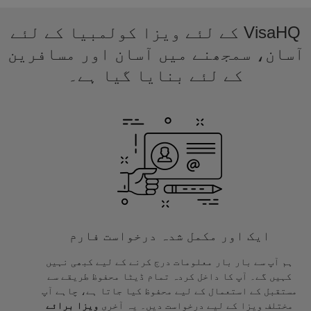
VisaHQ کے لئے ویزا کولمبیا کے لئے
آسان، سمجھنے میں آسان اور مسافرین
کے لئے بنایا گیا ہے۔
ایک اور مکمل شدہ درخواست فارم
ہم آپ سے بار بار معلومات درج کرنے کے لیے کبھی نہیں
کہیں گے۔ آپ کا داخل کردہ تمام ڈیٹا محفوظ طریقے سے
مستقبل کے استعمال کے لیے محفوظ کیا جاتا ہے، چاہے آپ
مختلف ویزا کے لیے درخواست دیں۔ یہ آخری
ویزا برائے