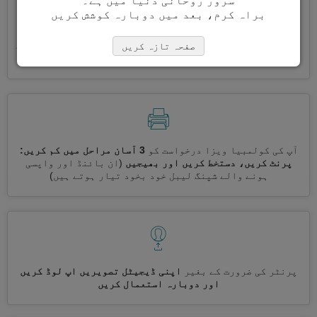
سرور روحانی دنیا میں ہے۔
براہ کرم، بعد میں دوبارہ کوشش کریں
ایک ساتھ کئی ویزے درخواست کریں
خود بخود، تکراری معلومات
صفحہ تازہ کریں
درج کرنے کی ضرورت نہیں ہے
آپ کی کولمبیا ویزا درخواست کو
3 آسان مراحل میں کم کریں:
پرنٹ کریں، دستخط کریں اور بھیجیں
(ان بائنڈ اور واپسی
ہونے والے شپنگ لیبل خود بخود تیار ہوتے ہیں)
پرنٹر کی ضرورت کے بغیر
اپنی ڈیجیٹل تصویریں اپ لوڈ کریں
اور دوبارہ استعمال کریں