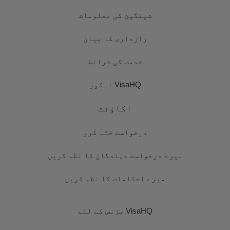
شینگین کی معلومات
رازداری کا بیان
خدمت کی شرائط
VisaHQ اسکور
اکاؤنٹ
درخواست ختم کرو
میرے درخواست دہندگان کا نظم کریں
میرے احکامات کا نظم کریں
VisaHQ بزنس کے لئے