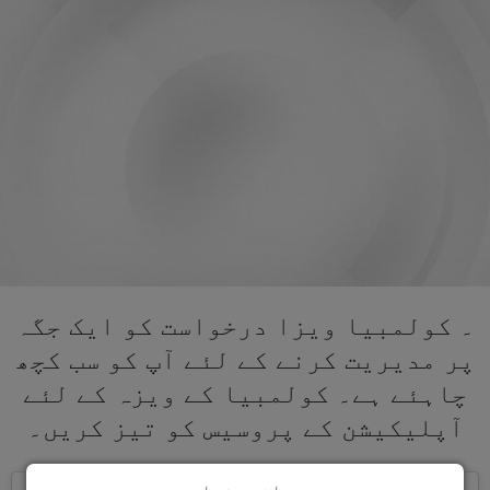
۔ کولمبیا ویزا درخواست کو ایک جگہ
پر مدیریت کرنے کے لئے آپ کو سب کچھ
چاہئے ہے۔ کولمبیا کے ویزہ کے لئے
آپلیکیشن کے پروسیس کو تیز کریں۔