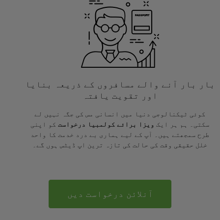
بار بار آنے والے مسافروں کے ذریعہ بنایا
اور تقویت یافتہ
کوئی ٹیکنالوجی دنیا میں انسانی مس کی جگہ نہیں لے
سکتی۔ ہم ہر ایک
ویزا برائے کولمبیا درخواست
کو اپنی
طرح سمجھتے ہیں۔ آپ کے لیے ہماری بے درد خدمت کا واحد
خلل حقیقی وقت کی حالت کی تازہ ترین اپ ڈیٹس ہوں گے۔
آنلائن درخواست دیں