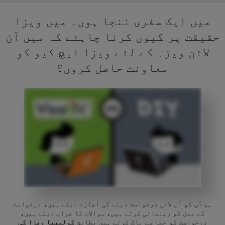
میں ایک سفری ننجا ہوں۔ میں ویزا
حقیقت پر کیوں کرنا چاہئے کہ میں آن
لائن ویزہ کے لئے ویزا ایچ کیو کو
معاونت حاصل کروں؟
ہم آپ کو آن لائن درخواست دینے کی اجازت دیتے ہیں، درخواست
کے عمل کو رہنمائی کرتے ہیں، سوالات کا جواب دیتے ہیں،
درخواست کو خطا سے پاک کرتے ہیں مطابق
کولمبیا ویزا کی