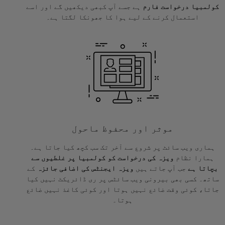
کولمبیا درخواست فارم
ہے جسے آپ کبھی دیکھیں گے اور اسے
استعمال کرنے کے لیے ہوا کا جھونکا لگتا ہے۔
موثر اور محفوظ ماحول
ہماری ویب سائٹ پر شروع سے آخر تک سب کچھ کیا جاتا ہے۔
ہمارا نظام
ویزہ کی درخواست کو کولمبیا پر غلطیوں سے
بچاتا ہے
جب آپ جاتے ہیں
ویزہ ایجنٹس کی اضافی جائزہ
کے
ساتھ۔ کسی بھی بیرونی ویب سائٹس پر ری ڈائریکٹ نہیں کیا
جاتا، کوئی وقت ضائع نہیں ہوتا اور کوئی کاغذ نہیں ضائع
ہوتا۔