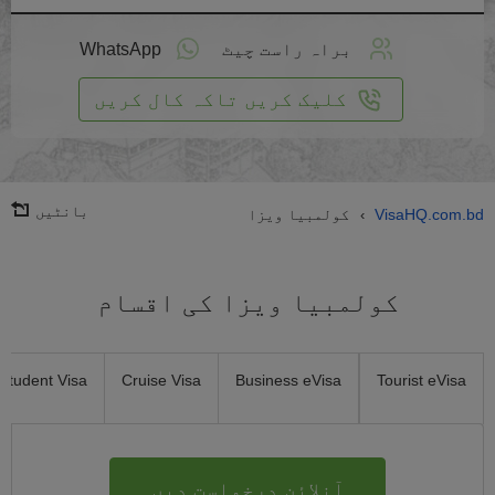
لائن
واست
براہ راست چیٹ
WhatsApp
یں
کلیک کریں تاکہ کال کریں
بانٹیں
VisaHQ.com.bd
کولمبیا ویزا
›
کولمبیا ویزا کی اقسام
Student Visa
Cruise Visa
Business eVisa
Tourist eVisa
آنلائن درخواست دیں