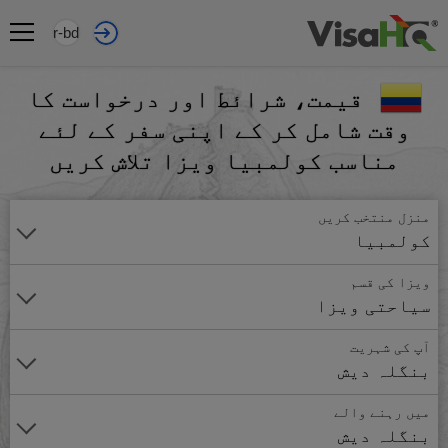
ur-bd
قیمت، شرائط اور درخواست کا
وقت شامل کر کے اپنی سفر کے لئے
مناسب کولمبیا ویزا تلاش کریں
منزل منتخب کریں
کولمبیا
ویزا کی قسم
سیاحتی ویزا
آپ کی شہریت
بنگلہ دیش
میں رہنے والے
بنگلہ دیش