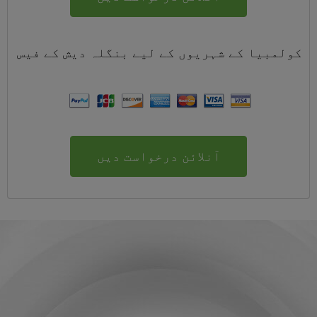
کولمبیا کے شہریوں کے لیے
بنگلہ دیش
کے
فیس
آنلائن درخواست دیں