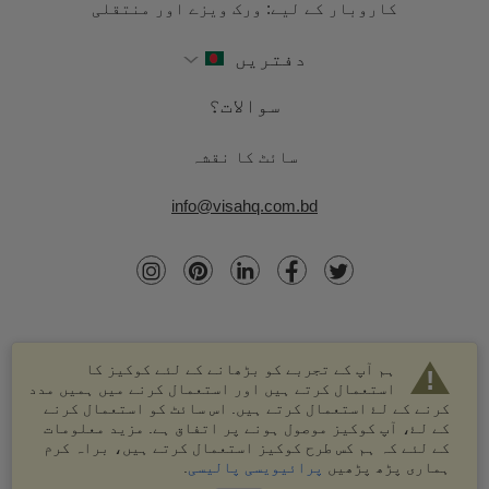
کاروبار کے لیے: ورک ویزے اور منتقلی
دفتریں
سوالات؟
سائٹ کا نقشہ
info@visahq.com.bd
ہم آپ کے تجربے کو بڑھانے کے لئے کوکیز کا
استعمال کرتے ہیں اور استعمال کرنے میں ہمیں مدد
کرنے کے لۓ استعمال کرتے ہیں. اس سائٹ کو استعمال کرنے
کے لۓ، آپ کوکیز موصول ہونے پر اتفاق ہے. مزید معلومات
کے لئے کہ ہم کس طرح کوکیز استعمال کرتے ہیں، براہ کرم
© 2003-2026 VisaHQ.com، انک. تمام حقوق محفوظ ہیں۔
ہماری پڑھ پڑھیں
پرائیویسی پالیسی
.
VisaHQ اور VisaHQ لوگو VisaHQ.com، انک. کے درجہ بند