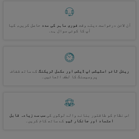
آن لائن درخواست دیتے وقت
فوری ماہر کی مدد
حاصل کریں، کیا
آپ کا کوئی سوال ہے۔
ریئل ٹائم اسٹیٹس اپ ڈیٹس اور مکمل ٹریکنگ
کے ساتھ شفاف
پروسیسنگ کا لطف اٹھائیں۔
اس نظام کو طاقتور بنانے والے لوگوں کی
سب سے زیادہ قابل
اعتماد اور جانکار ٹیم
کے ساتھ کام کریں۔