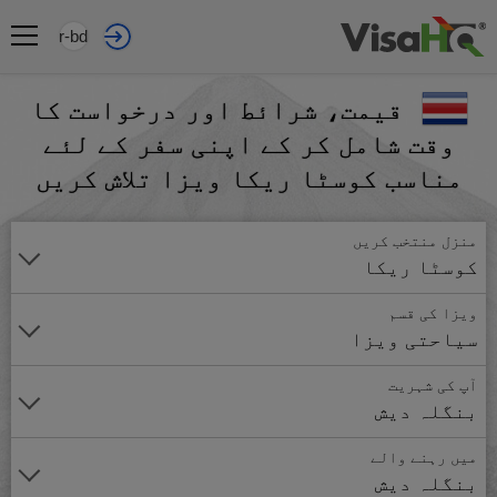
ur-bd
قیمت، شرائط اور درخواست کا
وقت شامل کر کے اپنی سفر کے لئے
مناسب کوسٹا ریکا ویزا تلاش کریں
منزل منتخب کریں
کوسٹا ریکا
ویزا کی قسم
سیاحتی ویزا
آپ کی شہریت
بنگلہ دیش
میں رہنے والے
بنگلہ دیش