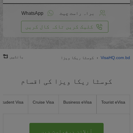
لائن
واست
براہ راست چیٹ
WhatsApp
یں
کلیک کریں تاکہ کال کریں
بانٹیں
VisaHQ.com.bd
کوسٹا ریکا ویزا
›
کوسٹا ریکا ویزا کی اقسام
Student Visa
Cruise Visa
Business eVisa
Tourist eVisa
آنلائن درخواست دیں