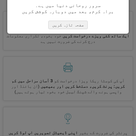
سرور روحانی دنیا میں ہے۔
براہ کرم، بعد میں دوبارہ کوشش کریں
صفحہ تازہ کریں
ایک ساتھ کئی ویزے درخواست کریں
خود بخود، تکراری معلومات
درج کرنے کی ضرورت نہیں ہے
آپ کی کوسٹا ریکا ویزا درخواست کو
3 آسان مراحل میں کم
کریں: پرنٹ کریں، دستخط کریں اور بھیجیں
(ان بائنڈ اور
واپسی ہونے والے شپنگ لیبل خود بخود تیار ہوتے ہیں)
پرنٹر کی ضرورت کے بغیر
اپنی ڈیجیٹل تصویریں اپ لوڈ کریں