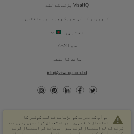
VisaHQ بزنس کے لئے
کاروبار کے لیے: ورک ویزے اور منتقلی
دفتریں
سوالات؟
سائٹ کا نقشہ
info@visahq.com.bd
ہم آپ کے تجربے کو بڑھانے کے لئے کوکیز کا
استعمال کرتے ہیں اور استعمال کرنے میں ہمیں مدد
کرنے کے لۓ استعمال کرتے ہیں. اس سائٹ کو استعمال کرنے
کے لۓ، آپ کوکیز موصول ہونے پر اتفاق ہے. مزید معلومات