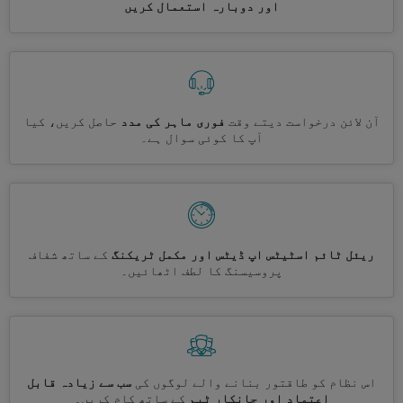
اور دوبارہ استعمال کریں
آن لائن درخواست دیتے وقت
فوری ماہر کی مدد
حاصل کریں، کیا
آپ کا کوئی سوال ہے۔
ریئل ٹائم اسٹیٹس اپ ڈیٹس اور مکمل ٹریکنگ
کے ساتھ شفاف
پروسیسنگ کا لطف اٹھائیں۔
اس نظام کو طاقتور بنانے والے لوگوں کی
سب سے زیادہ قابل
اعتماد اور جانکار ٹیم
کے ساتھ کام کریں۔