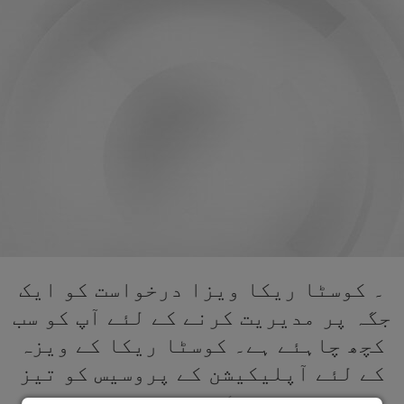
۔ کوسٹا ریکا ویزا درخواست کو ایک
جگہ پر مدیریت کرنے کے لئے آپ کو سب
کچھ چاہئے ہے۔ کوسٹا ریکا کے ویزہ
کے لئے آپلیکیشن کے پروسیس کو تیز
کریں۔