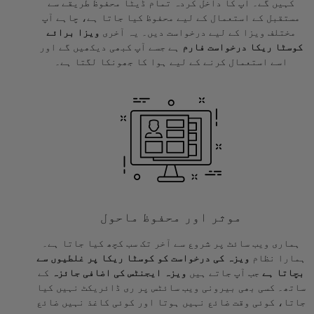
کہیں گے۔ آپ کا داخل کردہ تمام ڈیٹا محفوظ طریقے سے
مستقبل کے استعمال کے لیے محفوظ کیا جاتا ہے، چاہے آپ
مختلف ویزا کے لیے درخواست دیں۔ یہ آخری
ویزا برائے
کوسٹا ریکا درخواست فارم
ہے جسے آپ کبھی دیکھیں گے اور
اسے استعمال کرنے کے لیے ہوا کا جھونکا لگتا ہے۔
موثر اور محفوظ ماحول
ہماری ویب سائٹ پر شروع سے آخر تک سب کچھ کیا جاتا ہے۔
ہمارا نظام
ویزہ کی درخواست کو کوسٹا ریکا پر غلطیوں سے
بچاتا ہے
جب آپ جاتے ہیں
ویزہ ایجنٹس کی اضافی جائزہ
کے
ساتھ۔ کسی بھی بیرونی ویب سائٹس پر ری ڈائریکٹ نہیں کیا
جاتا، کوئی وقت ضائع نہیں ہوتا اور کوئی کاغذ نہیں ضائع