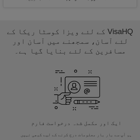
VisaHQ کے لئے ویزا کوسٹا ریکا کے
لئے آسان، سمجھنے میں آسان اور
مسافرین کے لئے بنایا گیا ہے۔
ایک اور مکمل شدہ درخواست فارم
ہم آپ سے بار بار معلومات درج کرنے کے لیے کبھی نہیں