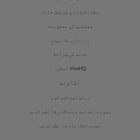
سفارتخانے و قونصل خانے
شینگین کی معلومات
رازداری کا بیان
خدمت کی شرائط
VisaHQ اسکور
اکاؤنٹ
درخواست ختم کرو
میرے درخواست دہندگان کا نظم کریں
میرے احکامات کا نظم کریں