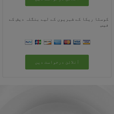
کوسٹا ریکا کے شہریوں کے لیے
بنگلہ دیش
کے
فیس
آنلائن درخواست دیں