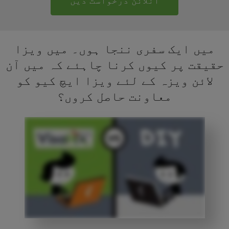
آنلائن درخواست دیں
میں ایک سفری ننجا ہوں۔ میں ویزا
حقیقت پر کیوں کرنا چاہئے کہ میں آن
لائن ویزہ کے لئے ویزا ایچ کیو کو
معاونت حاصل کروں؟