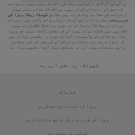
ہم آپ کو آن لائن درخواست دینے کی اجازت دیتے ہیں، درخواست
کے عمل کو رہنمائی کرتے ہیں، سوالات کا جواب دیتے ہیں،
درخواست کو خطا سے پاک کرتے ہیں مطابق
کوسٹا ریکا ویزا کی
ضروریات
، سفارت خانے کو آپ کے دستاویزات ہاتھ میں دینے کے
دوران ٹریفک کا سامنا کرتے ہیں، پارکنگ تلاش کرتے ہیں،
قطاروں میں کھڑے ہوتے ہیں، آپ کو مطلع رکھتے ہیں، جب ویزا
تیار ہو جائے تو پاسپورٹ اٹھاتے ہیں، یہ یقینی بناتے ہیں
کہ ویزا درست ہے، دستاویزات کو آپ کی سفر کے لیے وقت پر
واپس بھیجتے ہیں، اور یہ سب کچھ بہت اچھا محسوس ہوتا ہے
کیونکہ یہ مشن اہم ہے۔
خدمات
ویزا کے لئے درخواست کریں
ویزا کی ضروریات کی جانچ پڑتال کریں
کسٹمز کی معلومات