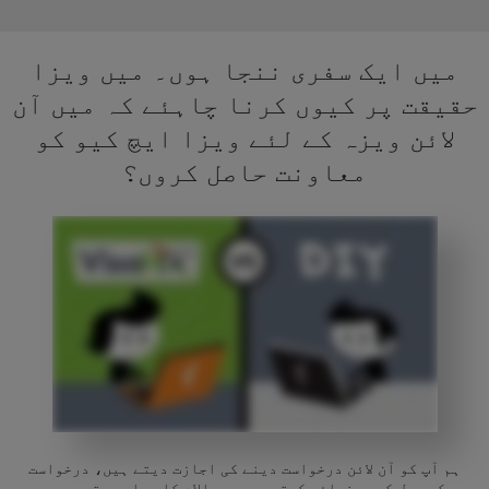
میں ایک سفری ننجا ہوں۔ میں ویزا
حقیقت پر کیوں کرنا چاہئے کہ میں آن
لائن ویزہ کے لئے ویزا ایچ کیو کو
معاونت حاصل کروں؟
ہم آپ کو آن لائن درخواست دینے کی اجازت دیتے ہیں، درخواست
کے عمل کو رہنمائی کرتے ہیں، سوالات کا جواب دیتے ہیں،