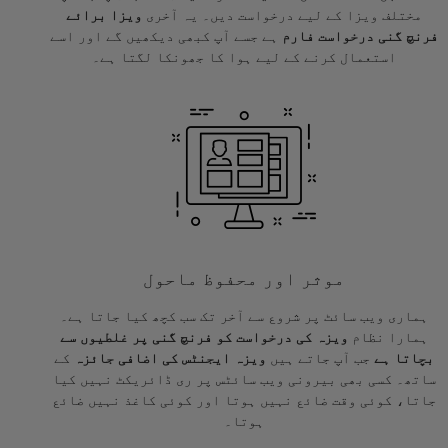
مختلف ویزا کے لیے درخواست دیں۔ یہ آخری
ویزا برائے
فرنچ گنی درخواست فارم
ہے جسے آپ کبھی دیکھیں گے اور اسے
استعمال کرنے کے لیے ہوا کا جھونکا لگتا ہے۔
موثر اور محفوظ ماحول
ہماری ویب سائٹ پر شروع سے آخر تک سب کچھ کیا جاتا ہے۔
ہمارا نظام
ویزہ کی درخواست کو فرنچ گنی پر غلطیوں سے
بچاتا ہے
جب آپ جاتے ہیں
ویزہ ایجنٹس کی اضافی جائزہ
کے
ساتھ۔ کسی بھی بیرونی ویب سائٹس پر ری ڈائریکٹ نہیں کیا
جاتا، کوئی وقت ضائع نہیں ہوتا اور کوئی کاغذ نہیں ضائع
ہوتا۔