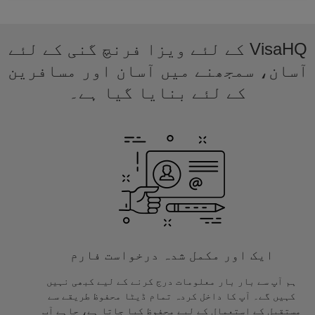
VisaHQ کے لئے ویزا فرنچ گنی کے لئے
آسان، سمجھنے میں آسان اور مسافرین
کے لئے بنایا گیا ہے۔
ایک اور مکمل شدہ درخواست فارم
ہم آپ سے بار بار معلومات درج کرنے کے لیے کبھی نہیں
کہیں گے۔ آپ کا داخل کردہ تمام ڈیٹا محفوظ طریقے سے
مستقبل کے استعمال کے لیے محفوظ کیا جاتا ہے، چاہے آپ