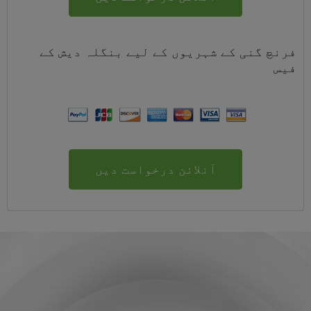
فرنچ گنی کے شہریوں کے لیے
بنگلہ دیش
کے
فیس
آنلائن درخواست دیں