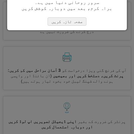
سرور روحانی دنیا میں ہے۔
براہ کرم، بعد میں دوبارہ کوشش کریں
صفحہ تازہ کریں
ایک ساتھ کئی ویزے درخواست کریں
خود بخود، تکراری معلومات
درج کرنے کی ضرورت نہیں ہے
آپ کی فرنچ گنی ویزا درخواست کو
3 آسان مراحل میں کم کریں:
پرنٹ کریں، دستخط کریں اور بھیجیں
(ان بائنڈ اور واپسی
ہونے والے شپنگ لیبل خود بخود تیار ہوتے ہیں)
پرنٹر کی ضرورت کے بغیر
اپنی ڈیجیٹل تصویریں اپ لوڈ کریں
اور دوبارہ استعمال کریں