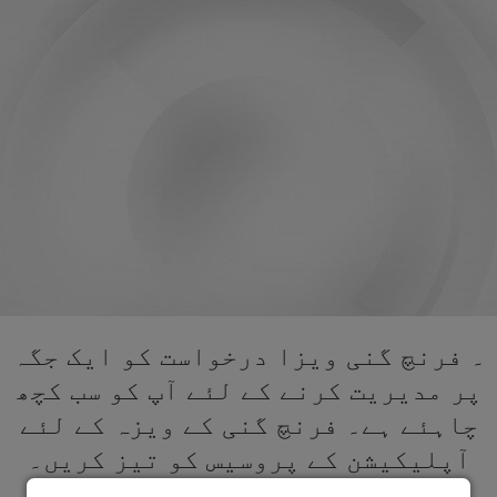
۔ فرنچ گنی ویزا درخواست کو ایک جگہ
پر مدیریت کرنے کے لئے آپ کو سب کچھ
چاہئے ہے۔ فرنچ گنی کے ویزہ کے لئے
آپلیکیشن کے پروسیس کو تیز کریں۔