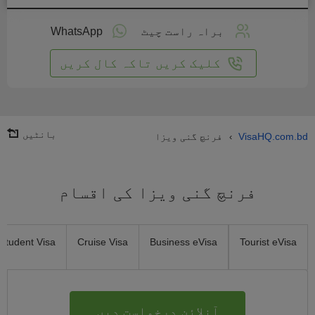
لائن
واست
براہ راست چیٹ
WhatsApp
یں
کلیک کریں تاکہ کال کریں
بانٹیں
VisaHQ.com.bd
فرنچ گنی ویزا
›
فرنچ گنی ویزا کی اقسام
Student Visa
Cruise Visa
Business eVisa
Tourist eVisa
آنلائن درخواست دیں