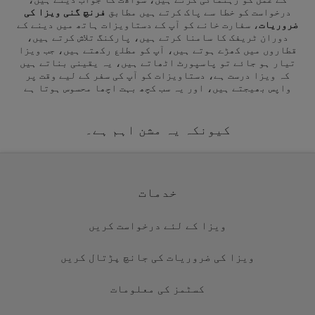
درخواست کو خطا سے پاک کرتے ہیں مطابق
فرنچ گنی ویزا کی
ضروریات
، سفارت خانے کو آپ کے دستاویزات ہاتھ میں دینے کے
دوران ٹریفک کا سامنا کرتے ہیں، پارکنگ تلاش کرتے ہیں،
قطاروں میں کھڑے ہوتے ہیں، آپ کو مطلع رکھتے ہیں، جب ویزا
تیار ہو جائے تو پاسپورٹ اٹھاتے ہیں، یہ یقینی بناتے ہیں
کہ ویزا درست ہے، دستاویزات کو آپ کی سفر کے لیے وقت پر
واپس بھیجتے ہیں، اور یہ سب کچھ بہت اچھا محسوس ہوتا ہے
کیونکہ یہ مشن اہم ہے۔
خدمات
ویزا کے لئے درخواست کریں
ویزا کی ضروریات کی جانچ پڑتال کریں
کسٹمز کی معلومات