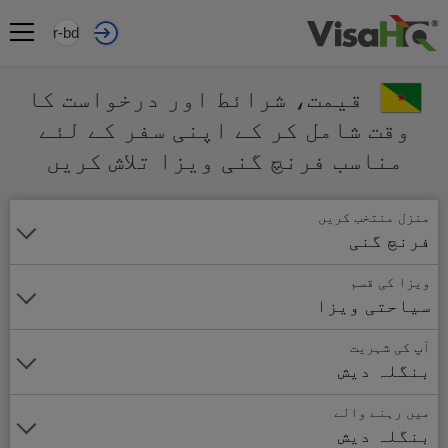
ur-bd
قیمت، شرائط اور درخواست کا
وقت شامل کر کے اپنی سفر کے لئے
مناسب فرنچ گنی ویزا تلاش کریں
منزل منتخب کریں
فرنچ گنی
ویزا کی قسم
سیاحتی ویزا
آپ کی شہریت
بنگلہ دیش
میں رہنے والے
بنگلہ دیش