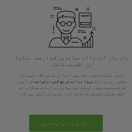
بار بار آنے والے مسافروں کے ذریعہ بنایا
اور تقویت یافتہ
کوئی ٹیکنالوجی دنیا میں انسانی مس کی جگہ نہیں لے
سکتی۔ ہم ہر ایک
ویزا برائے فرنچ گنی درخواست
کو اپنی
طرح سمجھتے ہیں۔ آپ کے لیے ہماری بے درد خدمت کا واحد
خلل حقیقی وقت کی حالت کی تازہ ترین اپ ڈیٹس ہوں گے۔
آنلائن درخواست دیں