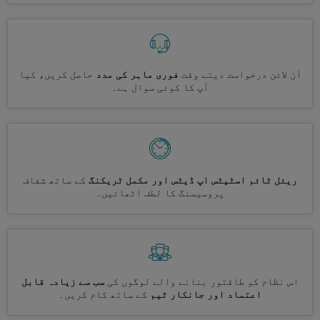
آن لائن درخواست دیتے وقت
فوری ماہر کی مدد
حاصل کریں، کیا
آپ کا کوئی سوال ہے۔
ریئل ٹائم اسٹیٹس اپ ڈیٹس اور مکمل ٹریکنگ
کے ساتھ شفاف
پروسیسنگ کا لطف اٹھائیں۔
اس نظام کو طاقتور بنانے والے لوگوں کی
سب سے زیادہ قابل
اعتماد اور جانکار ٹیم
کے ساتھ کام کریں۔