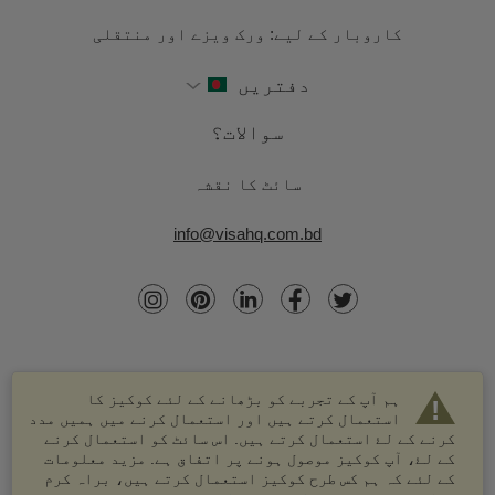
کاروبار کے لیے: ورک ویزے اور منتقلی
دفتریں
سوالات؟
سائٹ کا نقشہ
info@visahq.com.bd
ہم آپ کے تجربے کو بڑھانے کے لئے کوکیز کا
استعمال کرتے ہیں اور استعمال کرنے میں ہمیں مدد
کرنے کے لۓ استعمال کرتے ہیں. اس سائٹ کو استعمال کرنے
کے لۓ، آپ کوکیز موصول ہونے پر اتفاق ہے. مزید معلومات
کے لئے کہ ہم کس طرح کوکیز استعمال کرتے ہیں، براہ کرم
© 2003-2026 VisaHQ.com، انک. تمام حقوق محفوظ ہیں۔