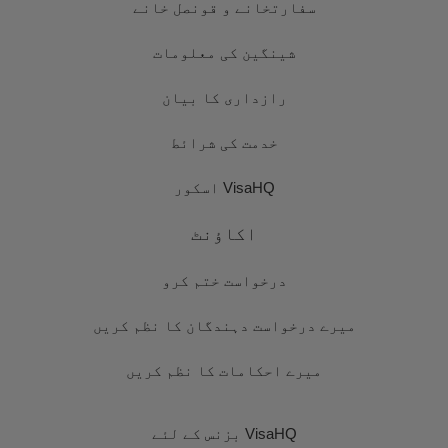
سفارتخانے و قونصل خانے
شینگین کی معلومات
رازداری کا بیان
خدمت کی شرائط
VisaHQ اسکور
اکاؤنٹ
درخواست ختم کرو
میرے درخواست دہندگان کا نظم کریں
میرے احکامات کا نظم کریں
VisaHQ بزنس کے لئے