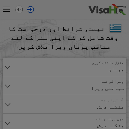
ur-bd
قیمت، شرائط اور درخواست کا
وقت شامل کر کے اپنی سفر کے لئے
مناسب یونان ویزا تلاش کریں
منزل منتخب کریں
یونان
ویزا کی قسم
سیاحتی ویزا
آپ کی شہریت
بنگلہ دیش
میں رہنے والے
بنگلہ دیش