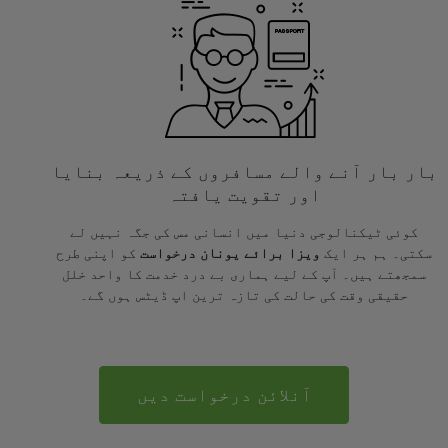
بار بار آنے والے مسافروں کے ذریعہ بنایا
اور تقویت یافتہ
کوئی ٹیکنالوجی دنیا میں انسانی مس کی جگہ نہیں لے
سکتی۔ ہم ہر ایک
ویزا برائے یونان درخواست
کو اپنی طرح
سمجھتے ہیں۔ آپ کے لیے ہماری بے درد خدمت کا واحد خلل
حقیقی وقت کی حالت کی تازہ ترین اپ ڈیٹس ہوں گے۔
آنلائن درخواست دیں