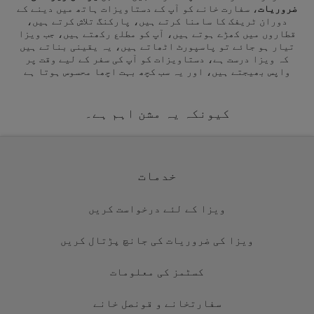
ضروریات
، سفارت خانے کو آپ کے دستاویزات ہاتھ میں دینے کے
دوران ٹریفک کا سامنا کرتے ہیں، پارکنگ تلاش کرتے ہیں،
قطاروں میں کھڑے ہوتے ہیں، آپ کو مطلع رکھتے ہیں، جب ویزا
تیار ہو جائے تو پاسپورٹ اٹھاتے ہیں، یہ یقینی بناتے ہیں
کہ ویزا درست ہے، دستاویزات کو آپ کی سفر کے لیے وقت پر
واپس بھیجتے ہیں، اور یہ سب کچھ بہت اچھا محسوس ہوتا ہے
کیونکہ یہ مشن اہم ہے۔
خدمات
ویزا کے لئے درخواست کریں
ویزا کی ضروریات کی جانچ پڑتال کریں
کسٹمز کی معلومات
سفارتخانے و قونصل خانے