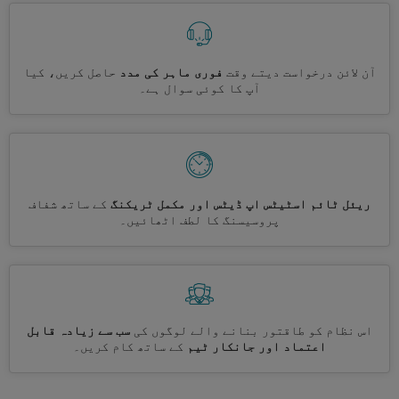
آن لائن درخواست دیتے وقت
فوری ماہر کی مدد
حاصل کریں، کیا
آپ کا کوئی سوال ہے۔
ریئل ٹائم اسٹیٹس اپ ڈیٹس اور مکمل ٹریکنگ
کے ساتھ شفاف
پروسیسنگ کا لطف اٹھائیں۔
اس نظام کو طاقتور بنانے والے لوگوں کی
سب سے زیادہ قابل
اعتماد اور جانکار ٹیم
کے ساتھ کام کریں۔