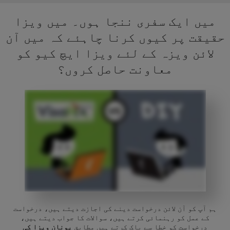
میں ایک سفری ننجا ہوں۔ میں ویزا
حقیقت پر کیوں کرنا چاہئے کہ میں آن
لائن ویزہ کے لئے ویزا ایچ کیو کو
معاونت حاصل کروں؟
ہم آپ کو آن لائن درخواست دینے کی اجازت دیتے ہیں، درخواست
کے عمل کو رہنمائی کرتے ہیں، سوالات کا جواب دیتے ہیں،
درخواست کو خطا سے پاک کرتے ہیں مطابق
یونان ویزا کی