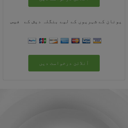
یونان کے شہریوں کے لیے
بنگلہ دیش
کے
فیس
آنلائن درخواست دیں