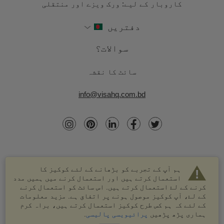
کاروبار کے لیے: ورک ویزے اور منتقلی
دفتریں
سوالات؟
سائٹ کا نقشہ
info@visahq.com.bd
ہم آپ کے تجربے کو بڑھانے کے لئے کوکیز کا
استعمال کرتے ہیں اور استعمال کرنے میں ہمیں مدد
کرنے کے لۓ استعمال کرتے ہیں. اس سائٹ کو استعمال کرنے
کے لۓ، آپ کوکیز موصول ہونے پر اتفاق ہے. مزید معلومات
کے لئے کہ ہم کس طرح کوکیز استعمال کرتے ہیں، براہ کرم
© 2003-2026 VisaHQ.com، انک. تمام حقوق محفوظ ہیں۔
ہماری پڑھ پڑھیں
پرائیویسی پالیسی
.
VisaHQ اور VisaHQ لوگو VisaHQ.com، انک. کے درجہ بند