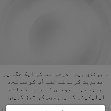
۔ یونان ویزا درخواست کو ایک جگہ پر
مدیریت کرنے کے لئے آپ کو سب کچھ
چاہئے ہے۔ یونان کے ویزہ کے لئے
آپلیکیشن کے پروسیس کو تیز کریں۔