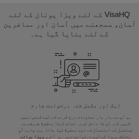
VisaHQ کے لئے ویزا یونان کے لئے
آسان، سمجھنے میں آسان اور مسافرین
کے لئے بنایا گیا ہے۔
ایک اور مکمل شدہ درخواست فارم
ہم آپ سے بار بار معلومات درج کرنے کے لیے کبھی نہیں
کہیں گے۔ آپ کا داخل کردہ تمام ڈیٹا محفوظ طریقے سے
مستقبل کے استعمال کے لیے محفوظ کیا جاتا ہے، چاہے آپ
مختلف ویزا کے لیے درخواست دیں۔ یہ آخری
ویزا برائے