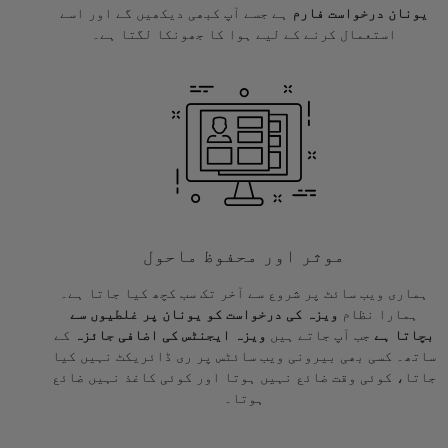
یونان درخواست فارم
ہے جسے آپ کبھی دیکھیں گے اور اسے
استعمال کرنے کے لیے ہوا کا جھونکا لگتا ہے۔
موثر اور محفوظ ماحول
ہماری ویب سائٹ پر شروع سے آخر تک سب کچھ کیا جاتا ہے۔
ہمارا نظام
ویزہ کی درخواست کو یونان پر غلطیوں سے
بچاتا ہے
جب آپ جاتے ہیں
ویزہ ایجنٹس کی اضافی جائزہ
کے
ساتھ۔ کسی بھی بیرونی ویب سائٹس پر ری ڈائریکٹ نہیں کیا
جاتا، کوئی وقت ضائع نہیں ہوتا اور کوئی کاغذ نہیں ضائع
ہوتا۔