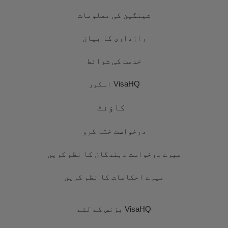
شینگین کی معلومات
رازداری کا بیان
خدمت کی شرائط
VisaHQ اسکور
اکاؤنٹ
درخواست ختم کرو
میرے درخواست دہندگان کا نظم کریں
میرے احکامات کا نظم کریں
VisaHQ بزنس کے لئے