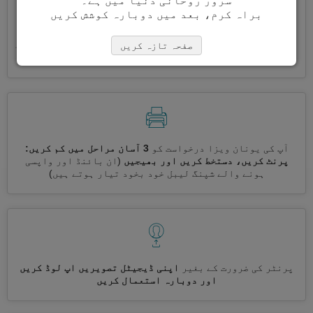
سرور روحانی دنیا میں ہے۔
براہ کرم، بعد میں دوبارہ کوشش کریں
ایک ساتھ کئی ویزے درخواست کریں
خود بخود، تکراری معلومات
صفحہ تازہ کریں
درج کرنے کی ضرورت نہیں ہے
آپ کی یونان ویزا درخواست کو
3 آسان مراحل میں کم کریں:
پرنٹ کریں، دستخط کریں اور بھیجیں
(ان بائنڈ اور واپسی
ہونے والے شپنگ لیبل خود بخود تیار ہوتے ہیں)
پرنٹر کی ضرورت کے بغیر
اپنی ڈیجیٹل تصویریں اپ لوڈ کریں
اور دوبارہ استعمال کریں