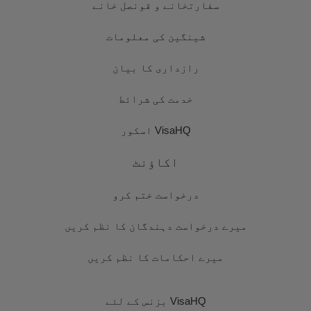
سفارتخانے و قونصل خانے
شینگین کی معلومات
رازداری کا بیان
خدمت کی شرائط
VisaHQ اسکور
اکاؤنٹ
درخواست ختم کرو
میرے درخواست دہندگان کا نظم کریں
میرے احکامات کا نظم کریں
VisaHQ بزنس کے لئے