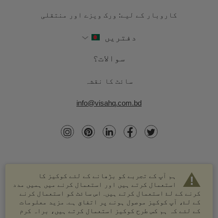
کاروبار کے لیے: ورک ویزے اور منتقلی
دفتریں
سوالات؟
سائٹ کا نقشہ
info@visahq.com.bd
ہم آپ کے تجربے کو بڑھانے کے لئے کوکیز کا
استعمال کرتے ہیں اور استعمال کرنے میں ہمیں مدد
کرنے کے لۓ استعمال کرتے ہیں. اس سائٹ کو استعمال کرنے
کے لۓ، آپ کوکیز موصول ہونے پر اتفاق ہے. مزید معلومات
کے لئے کہ ہم کس طرح کوکیز استعمال کرتے ہیں، براہ کرم
© 2003-2026 VisaHQ.com، انک. تمام حقوق محفوظ ہیں۔