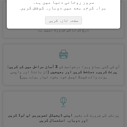
سرور روحانی دنیا میں ہے۔
براہ کرم، بعد میں دوبارہ کوشش کریں
صفحہ تازہ کریں
ایک ساتھ کئی ویزے درخواست کریں
خود بخود، تکراری معلومات
درج کرنے کی ضرورت نہیں ہے
آپ کی گنی بساؤ ویزا درخواست کو
3 آسان مراحل میں کم کریں:
پرنٹ کریں، دستخط کریں اور بھیجیں
(ان بائنڈ اور واپسی
ہونے والے شپنگ لیبل خود بخود تیار ہوتے ہیں)
پرنٹر کی ضرورت کے بغیر
اپنی ڈیجیٹل تصویریں اپ لوڈ کریں
اور دوبارہ استعمال کریں