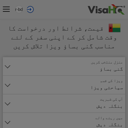
ur-bd
قیمت، شرائط اور درخواست کا
وقت شامل کر کے اپنی سفر کے لئے
مناسب گنی بساؤ ویزا تلاش کریں
منزل منتخب کریں
گنی بساؤ
ویزا کی قسم
سیاحتی ویزا
آپ کی شہریت
بنگلہ دیش
میں رہنے والے
بنگلہ دیش