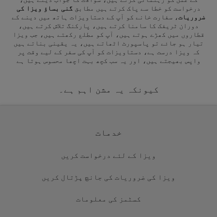
درخواست کو خطا سے پاک کرتے ہیں مطابق
گنی بساؤ ویزا کی
ضروریات
، سفارت خانے کو آپ کے دستاویزات ہاتھ میں دینے کے
دوران ٹریفک کا سامنا کرتے ہیں، پارکنگ تلاش کرتے ہیں،
قطاروں میں کھڑے ہوتے ہیں، آپ کو مطلع رکھتے ہیں، جب ویزا
تیار ہو جائے تو پاسپورٹ اٹھاتے ہیں، یہ یقینی بناتے ہیں
کہ ویزا درست ہے، دستاویزات کو آپ کی سفر کے لیے وقت پر
واپس بھیجتے ہیں، اور یہ سب کچھ بہت اچھا محسوس ہوتا ہے
کیونکہ یہ مشن اہم ہے۔
خدمات
ویزا کے لئے درخواست کریں
ویزا کی ضروریات کی جانچ پڑتال کریں
کسٹمز کی معلومات