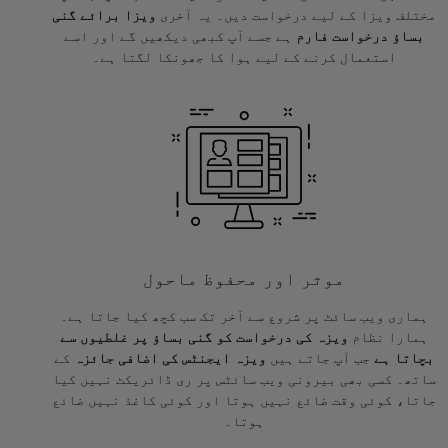
مختلف ویزا کے لیے درخواست دیں۔ یہ آخری
ویزا برائے گنی
بساؤ درخواست فارم
ہے جسے آپ کبھی دیکھیں گے اور اسے
استعمال کرنے کے لیے ہوا کا جھونکا لگتا ہے۔
موثر اور محفوظ ماحول
ہماری ویب سائٹ پر شروع سے آخر تک سب کچھ کیا جاتا ہے۔
ہمارا نظام
ویزہ کی درخواست کو گنی بساؤ پر غلطیوں سے
بچاتا ہے
جب آپ جاتے ہیں
ویزہ ایجنٹس کی اضافی جائزہ
کے
ساتھ۔ کسی بھی بیرونی ویب سائٹس پر ری ڈائریکٹ نہیں کیا
جاتا، کوئی وقت ضائع نہیں ہوتا اور کوئی کاغذ نہیں ضائع
ہوتا۔