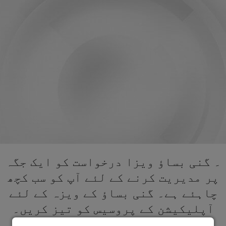
۔ گنی بساؤ ویزا درخواست کو ایک جگہ
پر مدیریت کرنے کے لئے آپ کو سب کچھ
چاہئے ہے۔ گنی بساؤ کے ویزہ کے لئے
آپلیکیشن کے پروسیس کو تیز کریں۔