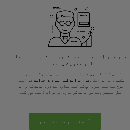
بار بار آنے والے مسافروں کے ذریعہ بنایا
اور تقویت یافتہ
کوئی ٹیکنالوجی دنیا میں انسانی مس کی جگہ نہیں لے
سکتی۔ ہم ہر ایک
ویزا برائے گنی بساؤ درخواست
کو اپنی
طرح سمجھتے ہیں۔ آپ کے لیے ہماری بے درد خدمت کا واحد
خلل حقیقی وقت کی حالت کی تازہ ترین اپ ڈیٹس ہوں گے۔
آنلائن درخواست دیں