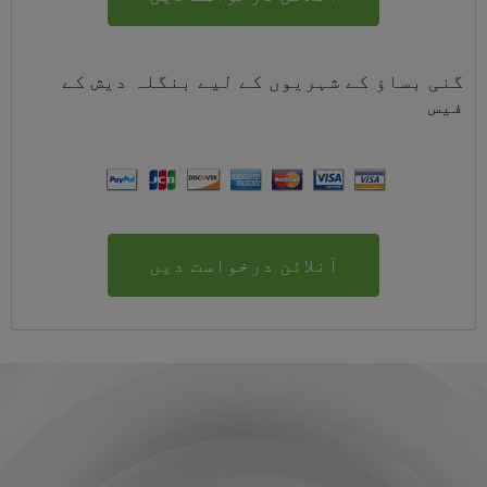
گنی بساؤ کے شہریوں کے لیے
بنگلہ دیش
کے
فیس
آنلائن درخواست دیں