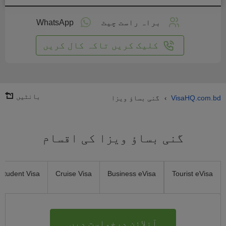
لائن
واست
براہ راست چیٹ
WhatsApp
یں
کلیک کریں تاکہ کال کریں
بانٹیں
VisaHQ.com.bd
گنی بساؤ ویزا
›
گنی بساؤ ویزا کی اقسام
Student Visa
Cruise Visa
Business eVisa
Tourist eVisa
آنلائن درخواست دیں