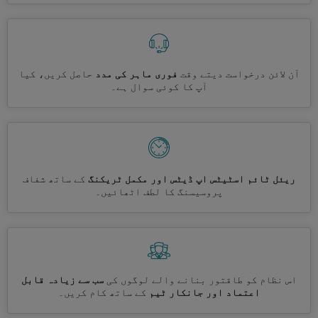
آن لائن درخواست دیتے وقت
فوری ماہر کی مدد
حاصل کریں، کیا
آپ کا کوئی سوال ہے۔
ریئل ٹائم اسٹیٹس اپ ڈیٹس اور مکمل ٹریکنگ
کے ساتھ شفاف
پروسیسنگ کا لطف اٹھائیں۔
اس نظام کو طاقتور بنانے والے لوگوں کی
سب سے زیادہ قابل
اعتماد اور جانکار ٹیم
کے ساتھ کام کریں۔