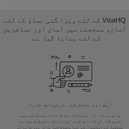
VisaHQ کے لئے ویزا گنی بساؤ کے لئے
آسان، سمجھنے میں آسان اور مسافرین
کے لئے بنایا گیا ہے۔
ایک اور مکمل شدہ درخواست فارم
ہم آپ سے بار بار معلومات درج کرنے کے لیے کبھی نہیں
کہیں گے۔ آپ کا داخل کردہ تمام ڈیٹا محفوظ طریقے سے
مستقبل کے استعمال کے لیے محفوظ کیا جاتا ہے، چاہے آپ