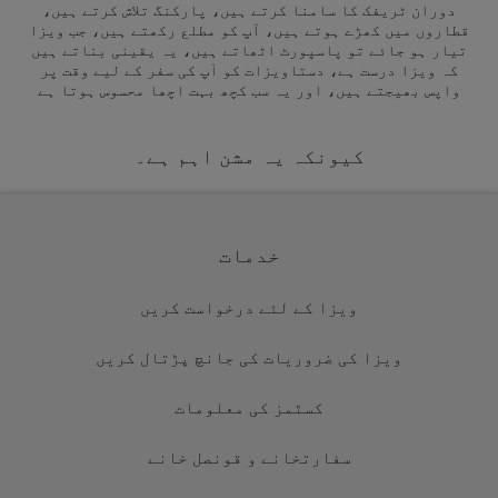
دوران ٹریفک کا سامنا کرتے ہیں، پارکنگ تلاش کرتے ہیں،
قطاروں میں کھڑے ہوتے ہیں، آپ کو مطلع رکھتے ہیں، جب ویزا
تیار ہو جائے تو پاسپورٹ اٹھاتے ہیں، یہ یقینی بناتے ہیں
کہ ویزا درست ہے، دستاویزات کو آپ کی سفر کے لیے وقت پر
واپس بھیجتے ہیں، اور یہ سب کچھ بہت اچھا محسوس ہوتا ہے
کیونکہ یہ مشن اہم ہے۔
خدمات
ویزا کے لئے درخواست کریں
ویزا کی ضروریات کی جانچ پڑتال کریں
کسٹمز کی معلومات
سفارتخانے و قونصل خانے