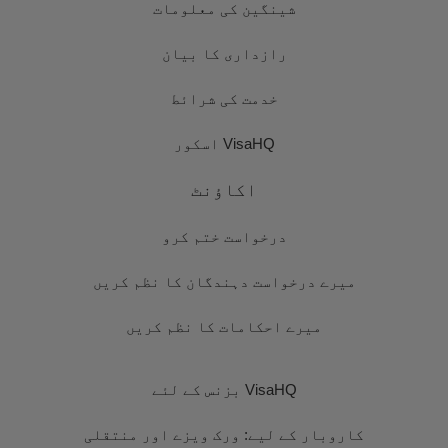
شینگین کی معلومات
رازداری کا بیان
خدمت کی شرائط
VisaHQ اسکور
اکاؤنٹ
درخواست ختم کرو
میرے درخواست دہندگان کا نظم کریں
میرے احکامات کا نظم کریں
VisaHQ بزنس کے لئے
کاروبار کے لیے: ورک ویزے اور منتقلی