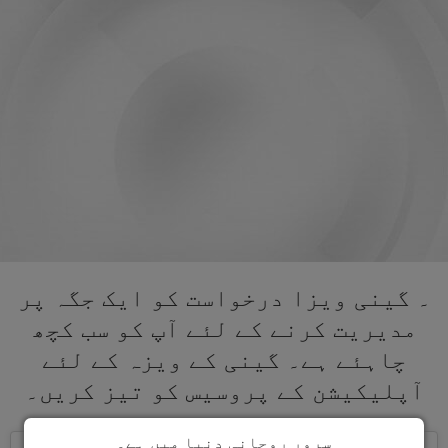
۔ گینی ویزا درخواست کو ایک جگہ پر
مدیریت کرنے کے لئے آپ کو سب کچھ
چاہئے ہے۔ گینی کے ویزہ کے لئے
آپلیکیشن کے پروسیس کو تیز کریں۔
سرور روحانی دنیا میں ہے۔