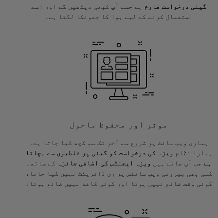
گینی درخواست فارم
ہے جسے آپ کبھی دیکھیں گے اور اسے
استعمال کرنے کے لیے ہوا کا جھونکا لگتا ہے۔
موثر اور محفوظ ماحول
ہماری ویب سائٹ پر شروع سے آخر تک سب کچھ کیا جاتا ہے۔
ہمارا نظام
ویزہ کی درخواست کو گینی پر غلطیوں سے بچاتا
ہے
جب آپ جاتے ہیں
ویزہ ایجنٹس کی اضافی جائزہ
کے ساتھ۔
کسی بھی بیرونی ویب سائٹس پر ری ڈائریکٹ نہیں کیا جاتا،
کوئی وقت ضائع نہیں ہوتا اور کوئی کاغذ نہیں ضائع ہوتا۔