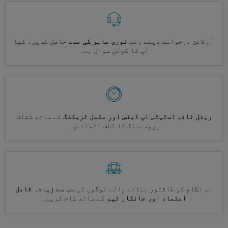
آن لائن درخواست دیتے وقت
فوری ماہر کی مدد
حاصل کریں، کیا
آپ کا کوئی سوال ہے۔
ریئل ٹائم اسٹیٹس اپ ڈیٹس اور مکمل ٹریکنگ
کے ساتھ شفاف
پروسیسنگ کا لطف اٹھائیں۔
اس نظام کو طاقتور بنانے والے لوگوں کی
سب سے زیادہ قابل
اعتماد اور جانکار ٹیم
کے ساتھ کام کریں۔