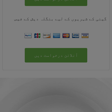
گینی کے شہریوں کے لیے
بنگلہ دیش
کے
فیس
آنلائن درخواست دیں