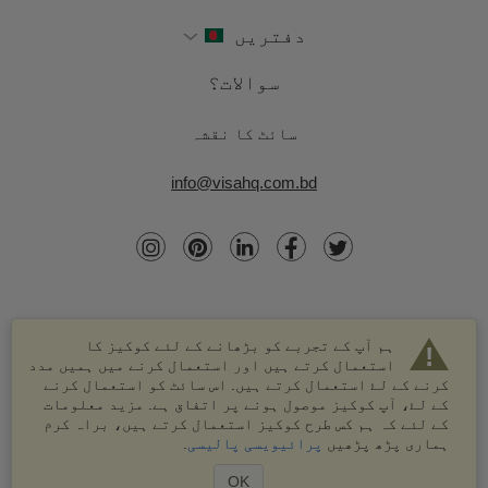
دفتریں
سوالات؟
سائٹ کا نقشہ
info@visahq.com.bd
ہم آپ کے تجربے کو بڑھانے کے لئے کوکیز کا
استعمال کرتے ہیں اور استعمال کرنے میں ہمیں مدد
کرنے کے لۓ استعمال کرتے ہیں. اس سائٹ کو استعمال کرنے
کے لۓ، آپ کوکیز موصول ہونے پر اتفاق ہے. مزید معلومات
کے لئے کہ ہم کس طرح کوکیز استعمال کرتے ہیں، براہ کرم
© 2003-2026 VisaHQ.com، انک. تمام حقوق محفوظ ہیں۔
ہماری پڑھ پڑھیں
پرائیویسی پالیسی
.
VisaHQ اور VisaHQ لوگو VisaHQ.com، انک. کے درجہ بند
علامات ہیں۔
OK