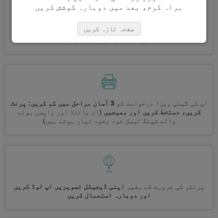
براہ کرم، بعد میں دوبارہ کوشش کریں
صفحہ تازہ کریں
ایک ساتھ کئی ویزے درخواست کریں
خود بخود، تکراری معلومات
درج کرنے کی ضرورت نہیں ہے
آپ کی گینی ویزا درخواست کو
3 آسان مراحل میں کم کریں: پرنٹ
کریں، دستخط کریں اور بھیجیں
(ان بائنڈ اور واپسی ہونے
والے شپنگ لیبل خود بخود تیار ہوتے ہیں)
پرنٹر کی ضرورت کے بغیر
اپنی ڈیجیٹل تصویریں اپ لوڈ کریں
اور دوبارہ استعمال کریں