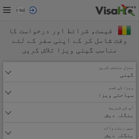
ur-bd
قیمت، شرائط اور درخواست کا
وقت شامل کر کے اپنی سفر کے لئے
مناسب گینی ویزا تلاش کریں
منزل منتخب کریں
گینی
ویزا کی قسم
سیاحتی ویزا
آپ کی شہریت
بنگلہ دیش
میں رہنے والے
بنگلہ دیش