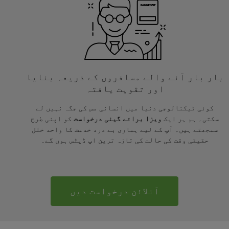
بار بار آنے والے مسافروں کے ذریعہ بنایا
اور تقویت یافتہ
کوئی ٹیکنالوجی دنیا میں انسانی مس کی جگہ نہیں لے
سکتی۔ ہم ہر ایک
ویزا برائے گینی درخواست
کو اپنی طرح
سمجھتے ہیں۔ آپ کے لیے ہماری بے درد خدمت کا واحد خلل
حقیقی وقت کی حالت کی تازہ ترین اپ ڈیٹس ہوں گے۔
آنلائن درخواست دیں