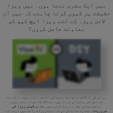
میں ایک سفری ننجا ہوں۔ میں ویزا
حقیقت پر کیوں کرنا چاہئے کہ میں آن
لائن ویزہ کے لئے ویزا ایچ کیو کو
معاونت حاصل کروں؟
ہم آپ کو آن لائن درخواست دینے کی اجازت دیتے ہیں، درخواست
کے عمل کو رہنمائی کرتے ہیں، سوالات کا جواب دیتے ہیں،
درخواست کو خطا سے پاک کرتے ہیں مطابق
گینی ویزا کی
ضروریات
، سفارت خانے کو آپ کے دستاویزات ہاتھ میں دینے کے