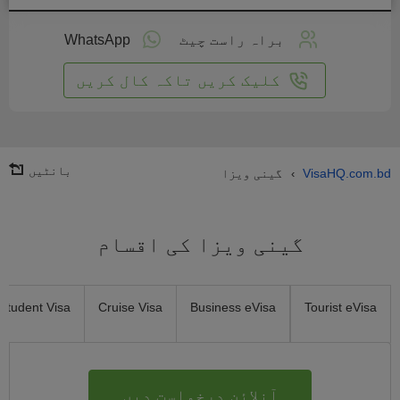
لائن
واست
براہ راست چیٹ
WhatsApp
یں
کلیک کریں تاکہ کال کریں
بانٹیں
VisaHQ.com.bd
گینی ویزا
›
گینی ویزا کی اقسام
Student Visa
Cruise Visa
Business eVisa
Tourist eVisa
آنلائن درخواست دیں