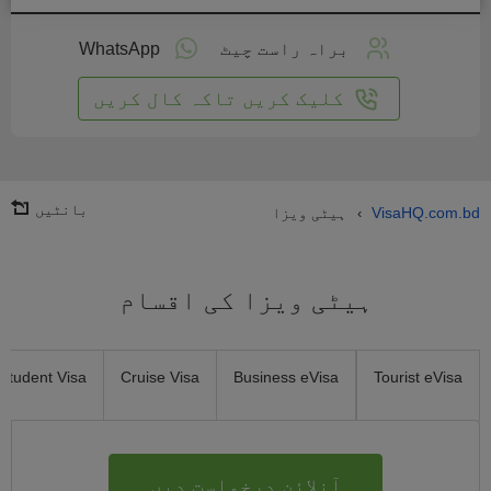
لائن
واست
براہ راست چیٹ
WhatsApp
یں
کلیک کریں تاکہ کال کریں
بانٹیں
VisaHQ.com.bd
ہیٹی ویزا
›
ہیٹی ویزا کی اقسام
Student Visa
Cruise Visa
Business eVisa
Tourist eVisa
آنلائن درخواست دیں