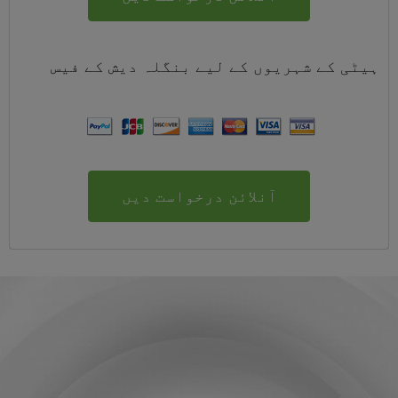
ہیٹی کے شہریوں کے لیے
بنگلہ دیش
کے
فیس
آنلائن درخواست دیں