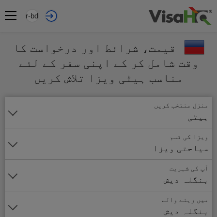
ur-bd
قیمت، شرائط اور درخواست کا
وقت شامل کر کے اپنی سفر کے لئے
مناسب ہیٹی ویزا تلاش کریں
منزل منتخب کریں
ہیٹی
ویزا کی قسم
سیاحتی ویزا
آپ کی شہریت
بنگلہ دیش
میں رہنے والے
بنگلہ دیش