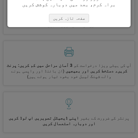
براہ کرم، بعد میں دوبارہ کوشش کریں
صفحہ تازہ کریں
ایک ساتھ کئی ویزے درخواست کریں
خود بخود، تکراری معلومات
درج کرنے کی ضرورت نہیں ہے
آپ کی ہیٹی ویزا درخواست کو
3 آسان مراحل میں کم کریں: پرنٹ
کریں، دستخط کریں اور بھیجیں
(ان بائنڈ اور واپسی ہونے
والے شپنگ لیبل خود بخود تیار ہوتے ہیں)
پرنٹر کی ضرورت کے بغیر
اپنی ڈیجیٹل تصویریں اپ لوڈ کریں
اور دوبارہ استعمال کریں