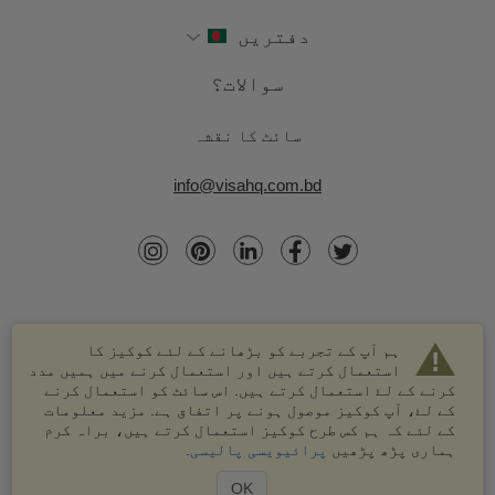
دفتریں
سوالات؟
سائٹ کا نقشہ
info@visahq.com.bd
ہم آپ کے تجربے کو بڑھانے کے لئے کوکیز کا
استعمال کرتے ہیں اور استعمال کرنے میں ہمیں مدد
کرنے کے لۓ استعمال کرتے ہیں. اس سائٹ کو استعمال کرنے
کے لۓ، آپ کوکیز موصول ہونے پر اتفاق ہے. مزید معلومات
کے لئے کہ ہم کس طرح کوکیز استعمال کرتے ہیں، براہ کرم
© 2003-2026 VisaHQ.com، انک. تمام حقوق محفوظ ہیں۔
ہماری پڑھ پڑھیں
پرائیویسی پالیسی
.
VisaHQ اور VisaHQ لوگو VisaHQ.com، انک. کے درجہ بند
علامات ہیں۔
OK