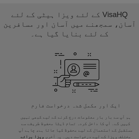
VisaHQ کے لئے ویزا ہیٹی کے لئے
آسان، سمجھنے میں آسان اور مسافرین
کے لئے بنایا گیا ہے۔
ایک اور مکمل شدہ درخواست فارم
ہم آپ سے بار بار معلومات درج کرنے کے لیے کبھی نہیں
کہیں گے۔ آپ کا داخل کردہ تمام ڈیٹا محفوظ طریقے سے
مستقبل کے استعمال کے لیے محفوظ کیا جاتا ہے، چاہے آپ
مختلف ویزا کے لیے درخواست دیں۔ یہ آخری
ویزا برائے