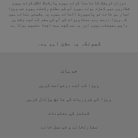
دوران ٹریفک کا سامنا کرتے ہیں، پارکنگ تلاش کرتے ہیں،
قطاروں میں کھڑے ہوتے ہیں، آپ کو مطلع رکھتے ہیں، جب ویزا
تیار ہو جائے تو پاسپورٹ اٹھاتے ہیں، یہ یقینی بناتے ہیں
کہ ویزا درست ہے، دستاویزات کو آپ کی سفر کے لیے وقت پر
واپس بھیجتے ہیں، اور یہ سب کچھ بہت اچھا محسوس ہوتا ہے
کیونکہ یہ مشن اہم ہے۔
خدمات
ویزا کے لئے درخواست کریں
ویزا کی ضروریات کی جانچ پڑتال کریں
کسٹمز کی معلومات
سفارتخانے و قونصل خانے