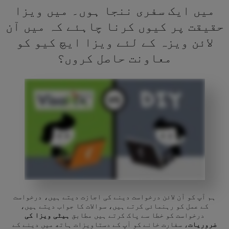
میں ایک سفری ننجا ہوں۔ میں ویزا
حقیقت پر کیوں کرنا چاہئے کہ میں آن
لائن ویزہ کے لئے ویزا ایچ کیو کو
معاونت حاصل کروں؟
ہم آپ کو آن لائن درخواست دینے کی اجازت دیتے ہیں، درخواست
کے عمل کو رہنمائی کرتے ہیں، سوالات کا جواب دیتے ہیں،
درخواست کو خطا سے پاک کرتے ہیں مطابق
ہیٹی ویزا کی
ضروریات
، سفارت خانے کو آپ کے دستاویزات ہاتھ میں دینے کے