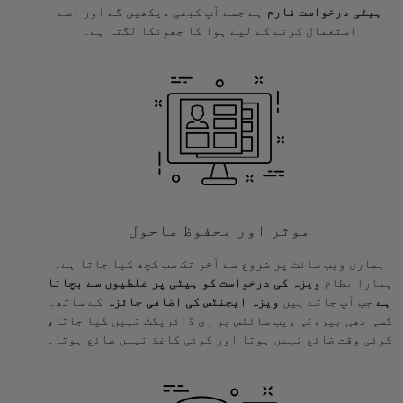
ہیٹی درخواست فارم
ہے جسے آپ کبھی دیکھیں گے اور اسے
استعمال کرنے کے لیے ہوا کا جھونکا لگتا ہے۔
موثر اور محفوظ ماحول
ہماری ویب سائٹ پر شروع سے آخر تک سب کچھ کیا جاتا ہے۔
ہمارا نظام
ویزہ کی درخواست کو ہیٹی پر غلطیوں سے بچاتا
ہے
جب آپ جاتے ہیں
ویزہ ایجنٹس کی اضافی جائزہ
کے ساتھ۔
کسی بھی بیرونی ویب سائٹس پر ری ڈائریکٹ نہیں کیا جاتا،
کوئی وقت ضائع نہیں ہوتا اور کوئی کاغذ نہیں ضائع ہوتا۔