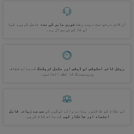
آن لائن درخواست دیتے وقت
فوری ماہر کی مدد
حاصل کریں، کیا
آپ کا کوئی سوال ہے۔
ریئل ٹائم اسٹیٹس اپ ڈیٹس اور مکمل ٹریکنگ
کے ساتھ شفاف
پروسیسنگ کا لطف اٹھائیں۔
اس نظام کو طاقتور بنانے والے لوگوں کی
سب سے زیادہ قابل
اعتماد اور جانکار ٹیم
کے ساتھ کام کریں۔