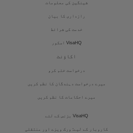
شینگین کی معلومات
رازداری کا بیان
خدمت کی شرائط
VisaHQ اسکور
اکاؤنٹ
درخواست ختم کرو
میرے درخواست دہندگان کا نظم کریں
میرے احکامات کا نظم کریں
VisaHQ بزنس کے لئے
کاروبار کے لیے: ورک ویزے اور منتقلی