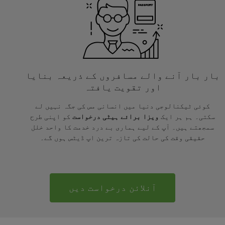
بار بار آنے والے مسافروں کے ذریعہ بنایا
اور تقویت یافتہ
کوئی ٹیکنالوجی دنیا میں انسانی مس کی جگہ نہیں لے
سکتی۔ ہم ہر ایک
ویزا برائے ہیٹی درخواست
کو اپنی طرح
سمجھتے ہیں۔ آپ کے لیے ہماری بے درد خدمت کا واحد خلل
حقیقی وقت کی حالت کی تازہ ترین اپ ڈیٹس ہوں گے۔
آنلائن درخواست دیں