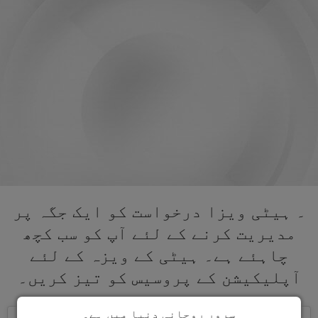
۔ ہیٹی ویزا درخواست کو ایک جگہ پر
مدیریت کرنے کے لئے آپ کو سب کچھ
چاہئے ہے۔ ہیٹی کے ویزہ کے لئے
آپلیکیشن کے پروسیس کو تیز کریں۔
سرور روحانی دنیا میں ہے۔