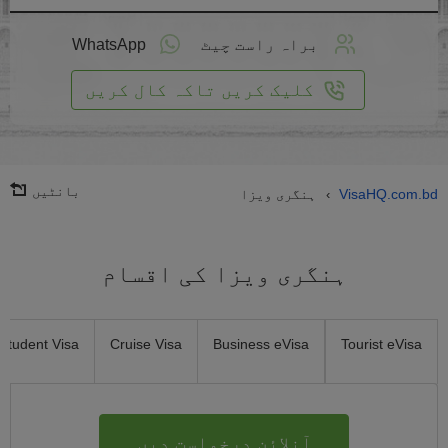
لائن
واست
براہ راست چیٹ
WhatsApp
یں
کلیک کریں تاکہ کال کریں
بانٹیں
VisaHQ.com.bd
ہنگری ویزا
›
ہنگری ویزا کی اقسام
Student Visa
Cruise Visa
Business eVisa
Tourist eVisa
آنلائن درخواست دیں