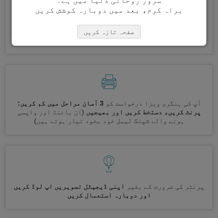
سرور روحانی دنیا میں ہے۔
براہ کرم، بعد میں دوبارہ کوشش کریں
ایک ساتھ کئی ویزے درخواست کریں
خود بخود، تکراری معلومات
صفحہ تازہ کریں
درج کرنے کی ضرورت نہیں ہے
آپ کی ہنگری ویزا درخواست کو
3 آسان مراحل میں کم کریں:
پرنٹ کریں، دستخط کریں اور بھیجیں
(ان بائنڈ اور واپسی
ہونے والے شپنگ لیبل خود بخود تیار ہوتے ہیں)
پرنٹر کی ضرورت کے بغیر
اپنی ڈیجیٹل تصویریں اپ لوڈ کریں
اور دوبارہ استعمال کریں