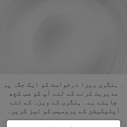
۔ ہنگری ویزا درخواست کو ایک جگہ پر
مدیریت کرنے کے لئے آپ کو سب کچھ
چاہئے ہے۔ ہنگری کے ویزہ کے لئے
آپلیکیشن کے پروسیس کو تیز کریں۔