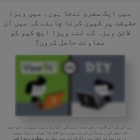
میں ایک سفری ننجا ہوں۔ میں ویزا
حقیقت پر کیوں کرنا چاہئے کہ میں آن
لائن ویزہ کے لئے ویزا ایچ کیو کو
معاونت حاصل کروں؟
ہم آپ کو آن لائن درخواست دینے کی اجازت دیتے ہیں، درخواست
کے عمل کو رہنمائی کرتے ہیں، سوالات کا جواب دیتے ہیں،
درخواست کو خطا سے پاک کرتے ہیں مطابق
ہنگری ویزا کی