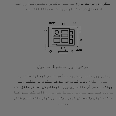
ہنگری درخواست فارم
ہے جسے آپ کبھی دیکھیں گے اور اسے
استعمال کرنے کے لیے ہوا کا جھونکا لگتا ہے۔
موثر اور محفوظ ماحول
ہماری ویب سائٹ پر شروع سے آخر تک سب کچھ کیا جاتا ہے۔
ہمارا نظام
ویزہ کی درخواست کو ہنگری پر غلطیوں سے
بچاتا ہے
جب آپ جاتے ہیں
ویزہ ایجنٹس کی اضافی جائزہ
کے
ساتھ۔ کسی بھی بیرونی ویب سائٹس پر ری ڈائریکٹ نہیں کیا
جاتا، کوئی وقت ضائع نہیں ہوتا اور کوئی کاغذ نہیں ضائع
ہوتا۔