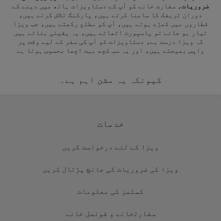
ضروریات
، سفارت خانے کو آپ کے دستاویزات ہاتھ میں دینے کے
دوران ٹریفک کا سامنا کرتے ہیں، پارکنگ تلاش کرتے ہیں،
قطاروں میں کھڑے ہوتے ہیں، آپ کو مطلع رکھتے ہیں، جب ویزا
تیار ہو جائے تو پاسپورٹ اٹھاتے ہیں، یہ یقینی بناتے ہیں
کہ ویزا درست ہے، دستاویزات کو آپ کی سفر کے لیے وقت پر
واپس بھیجتے ہیں، اور یہ سب کچھ بہت اچھا محسوس ہوتا ہے
کیونکہ یہ مشن اہم ہے۔
خدمات
ویزا کے لئے درخواست کریں
ویزا کی ضروریات کی جانچ پڑتال کریں
کسٹمز کی معلومات
سفارتخانے و قونصل خانے