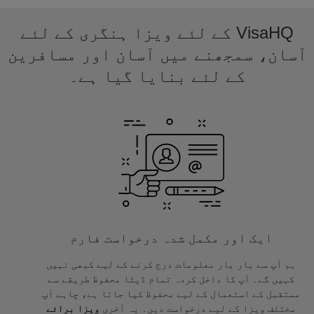
VisaHQ کے لئے ویزا ہنگری کے لئے
آسان، سمجھنے میں آسان اور مسافرین
کے لئے بنایا گیا ہے۔
ایک اور مکمل شدہ درخواست فارم
ہم آپ سے بار بار معلومات درج کرنے کے لیے کبھی نہیں
کہیں گے۔ آپ کا داخل کردہ تمام ڈیٹا محفوظ طریقے سے
مستقبل کے استعمال کے لیے محفوظ کیا جاتا ہے، چاہے آپ
مختلف ویزا کے لیے درخواست دیں۔ یہ آخری
ویزا برائے