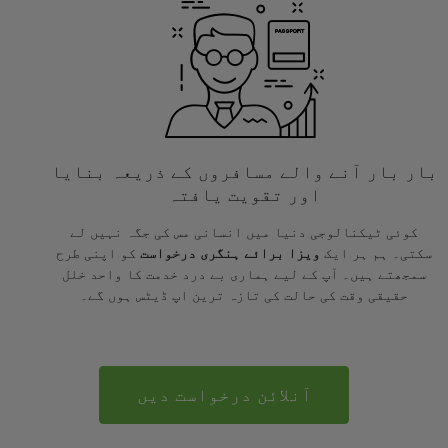
بار بار آنے والے مسافروں کے ذریعہ بنایا
اور تقویت یافتہ
کوئی ٹیکنالوجی دنیا میں انسانی مس کی جگہ نہیں لے
سکتی۔ ہم ہر ایک
ویزا برائے ہنگری درخواست
کو اپنی طرح
سمجھتے ہیں۔ آپ کے لیے ہماری بے درد خدمت کا واحد خلل
حقیقی وقت کی حالت کی تازہ ترین اپ ڈیٹس ہوں گے۔
آنلائن درخواست دیں