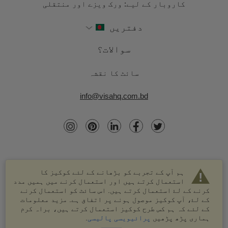
کاروبار کے لیے: ورک ویزے اور منتقلی
دفتریں
سوالات؟
سائٹ کا نقشہ
info@visahq.com.bd
ہم آپ کے تجربے کو بڑھانے کے لئے کوکیز کا
استعمال کرتے ہیں اور استعمال کرنے میں ہمیں مدد
کرنے کے لۓ استعمال کرتے ہیں. اس سائٹ کو استعمال کرنے
کے لۓ، آپ کوکیز موصول ہونے پر اتفاق ہے. مزید معلومات
کے لئے کہ ہم کس طرح کوکیز استعمال کرتے ہیں، براہ کرم
© 2003-2026 VisaHQ.com، انک. تمام حقوق محفوظ ہیں۔
ہماری پڑھ پڑھیں
پرائیویسی پالیسی
.
VisaHQ اور VisaHQ لوگو VisaHQ.com، انک. کے درجہ بند