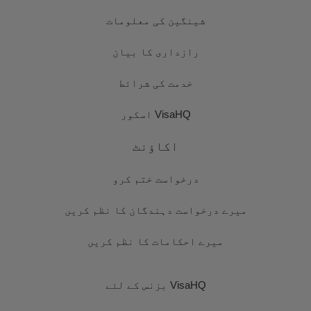
شینگین کی معلومات
رازداری کا بیان
خدمت کی شرائط
VisaHQ اسکور
اکاؤنٹ
درخواست ختم کرو
میرے درخواست دہندگان کا نظم کریں
میرے احکامات کا نظم کریں
VisaHQ بزنس کے لئے