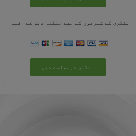
ہنگری کے شہریوں کے لیے
بنگلہ دیش
کے
فیس
آنلائن درخواست دیں