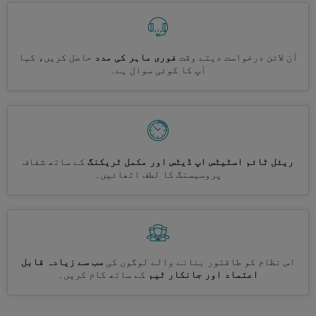
آن لائن درخواست دیتے وقت
فوری ماہر کی مدد
حاصل کریں، کیا
آپ کا کوئی سوال ہے۔
ریئل ٹائم اسٹیٹس اپ ڈیٹس اور مکمل ٹریکنگ
کے ساتھ شفاف
پروسیسنگ کا لطف اٹھائیں۔
اس نظام کو طاقتور بنانے والے لوگوں کی
سب سے زیادہ قابل
اعتماد اور جانکار ٹیم
کے ساتھ کام کریں۔