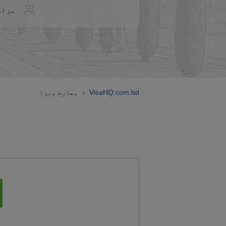
براہ
VisaHQ.com.bd
بھارت ویزا
›