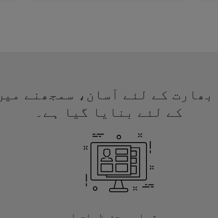
 ویزا بھارت کے لئے آسان، سمجھنے م
کے لئے بنایا گیا ہے۔
موثر اور محفوظ ماحول
با