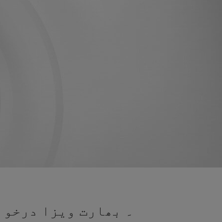
۔ بھارت ویزا درخواس