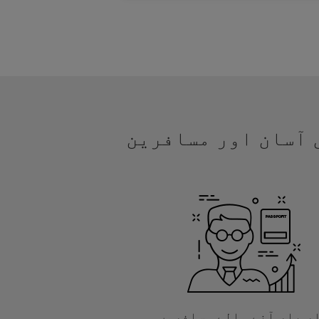
یں آسان اور مسافرین
ر بار آنے والے مسافروں