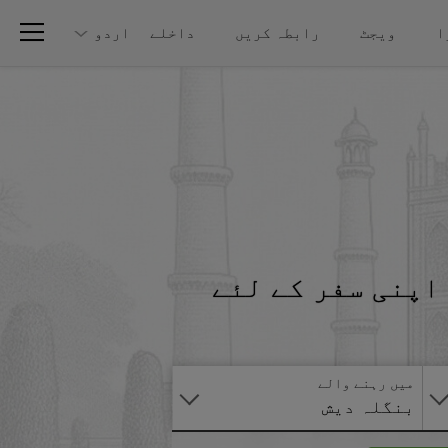
ا
ویجٹ
رابطہ کریں
داخلے
اردو
اپنی سفر کے لئے
آنلائن
درخواست
دیں
میں رہنے والے
بنگلہ دیش