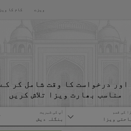
ویزے
کام کا ویز
اور درخواست کا وقت شامل کر کے 
مناسب بھارت ویزا تلاش کریں
ا کی قسم
آپ کی شہریت
احتی ویزا
بنگلہ دیش