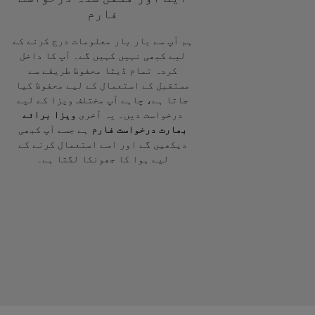
فارم
ہم آپ سے بار بار معلومات درج کرنے کے
لیے کبھی نہیں کہیں گے۔ آپ کا داخل
کردہ تمام ڈیٹا محفوظ طریقے سے
مستقبل کے استعمال کے لیے محفوظ کیا
جاتا ہے، چاہے آپ مختلف ویزا کے لیے
درخواست دیں۔ یہ آخری
ویزا برائے
بھارت درخواست فارم
ہے جسے آپ کبھی
دیکھیں گے اور اسے استعمال کرنے کے
لیے ہوا کا جھونکا لگتا ہے۔