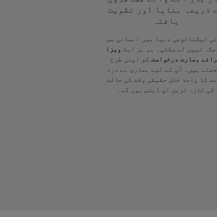
 ذریعہ بنایا اور تقویت
یافتہ
ی ٹیکنالوجی دنیا میں انسانی مس
جگہ نہیں لے سکتی۔ ہم ہر ایک
ویزا
ائے بھارت درخواست
کو اپنی طرح
ھتے ہیں۔ آپ کے لیے ہماری بے درد
ت کا واحد خلل حقیقی وقت کی حالت
کی تازہ ترین اپ ڈیٹس ہوں گے۔