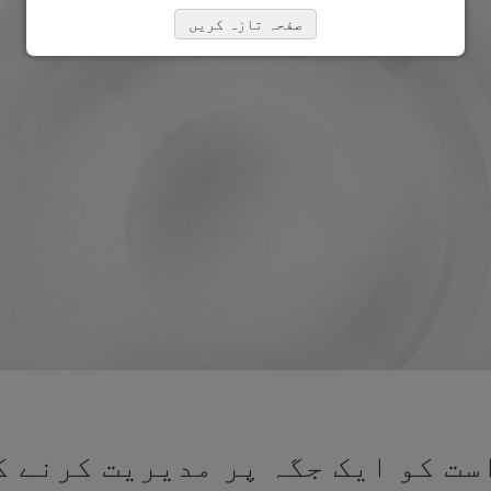
صفحہ تازہ کریں
ت کو ایک جگہ پر مدیریت کرنے ک