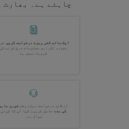
چاہئے ہے۔ بھارت ک
ایک ساتھ کئی ویزے درخواست کریں
خود
بخود، تکراری معلومات درج کرنے کی
ضرورت نہیں ہے
آن لائن درخواست دیتے وقت
فوری ماہر
کی مدد
حاصل کریں، کیا آپ کا کوئی
سوال ہے۔