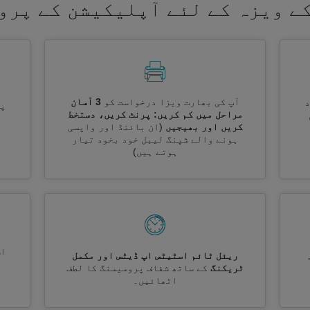
ے ویزہ کے لئے آپلیکیشن کے پرو
آپ کی بھارت ویزا درخواست کو
3 آسان
پر
مراحل میں کم کریں: پرنٹ کریں، دستخط
کریں اور بھیجیں
(ان بائنڈ اور واپسی
ہونے والے شپنگ لیبل خود بخود تیار
ہوتے ہیں)
اس
ریئل ٹائم اسٹیٹس اپ ڈیٹس اور مکمل
ٹریکنگ
کے ساتھ شفاف پروسیسنگ کا لطف
اٹھائیں۔