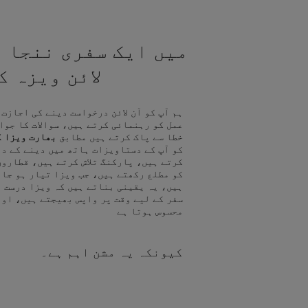
میں ایک سفری ننجا ہ
لائن ویزہ 
ہم آپ کو آن لائن درخواست دینے کی اجازت
عمل کو رہنمائی کرتے ہیں، سوالات کا جوا
خطا سے پاک کرتے ہیں مطابق
بھارت ویزا ک
کو آپ کے دستاویزات ہاتھ میں دینے کے د
کرتے ہیں، پارکنگ تلاش کرتے ہیں، قطاروں
کو مطلع رکھتے ہیں، جب ویزا تیار ہو جا
ہیں، یہ یقینی بناتے ہیں کہ ویزا درست ہ
سفر کے لیے وقت پر واپس بھیجتے ہیں، اور
محسوس ہوتا ہے
کیونکہ یہ مشن اہم ہے۔