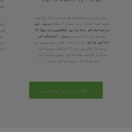
کے
ہماری ویب سائٹ پر شروع سے آخر تک سب
کچھ کیا جاتا ہے۔ ہمارا نظام
ویزہ کی
کوئ
درخواست کو بھارت پر غلطیوں سے بچاتا
کی 
ہے
جب آپ جاتے ہیں
ویزہ ایجنٹس کی
بر
اضافی جائزہ
کے ساتھ۔ کسی بھی بیرونی
سمج
ویب سائٹس پر ری ڈائریکٹ نہیں کیا
خدم
جاتا، کوئی وقت ضائع نہیں ہوتا اور
کوئی کاغذ نہیں ضائع ہوتا۔
آنلائن درخواست دیں