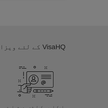
VisaHQ کے لئے
ایک اور مکمل شدہ درخواست