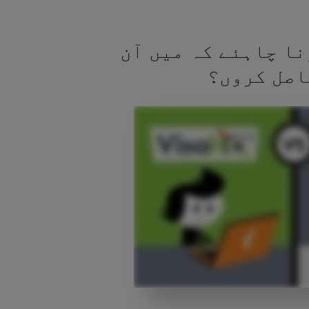
نا چاہئے کہ میں آن
اصل کروں؟