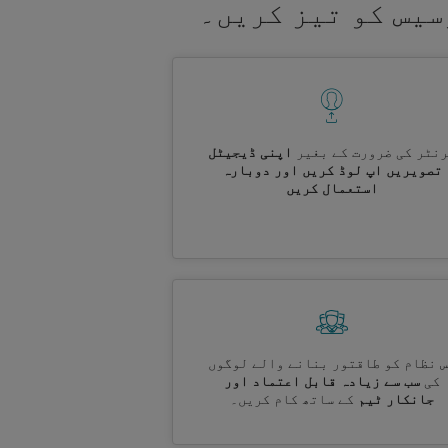
سیس کو تیز کریں۔
نٹر کی ضرورت کے بغیر
اپنی ڈیجیٹل
تصویریں اپ لوڈ کریں اور دوبارہ
استعمال کریں
 نظام کو طاقتور بنانے والے لوگوں
کی
سب سے زیادہ قابل اعتماد اور
جانکار ٹیم
کے ساتھ کام کریں۔