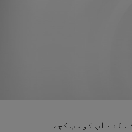
ے لئے آپ کو سب کچھ