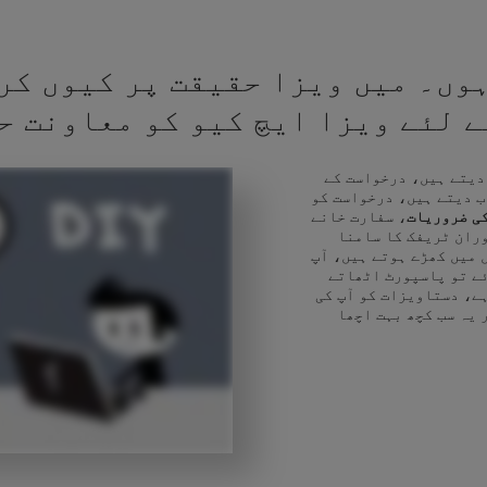
وں۔ میں ویزا حقیقت پر کیوں کر
کے لئے ویزا ایچ کیو کو معاونت ح
 دیتے ہیں، درخواست کے
ب دیتے ہیں، درخواست کو
ی ضروریات
، سفارت خانے
وران ٹریفک کا سامنا
 میں کھڑے ہوتے ہیں، آپ
ئے تو پاسپورٹ اٹھاتے
ے، دستاویزات کو آپ کی
 یہ سب کچھ بہت اچھا