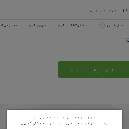
گلہ دیش
کے
فیس
عمل کاری
سفارتخانہ فیس
سروس فیس
مجموعی لا
آنلائن درخواست دیں
سرور روحانی دنیا میں ہے۔
براہ کرم، بعد میں دوبارہ کوشش کریں