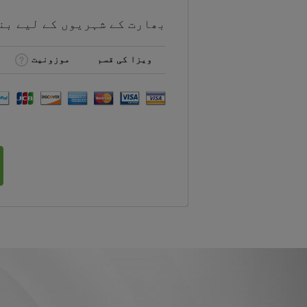
بھارت کے شہریوں کے لیے
بن
ویزا کی قسم
موزونیت