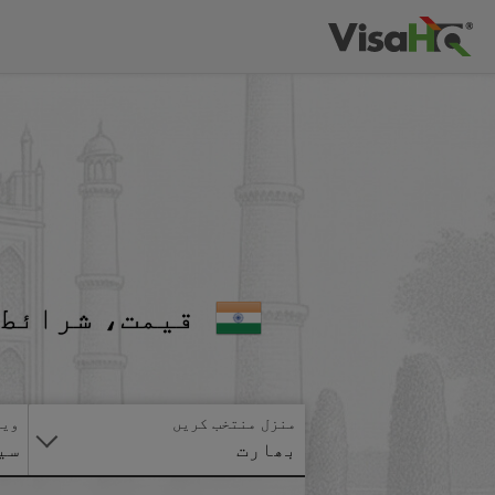
قیمت، شرائط 
منزل منتخب کریں
ویز
بھارت
سی