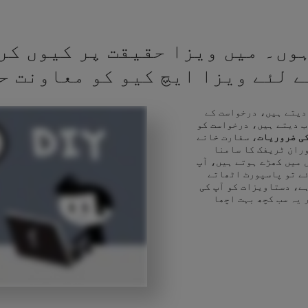
وں۔ میں ویزا حقیقت پر کیوں کر
کے لئے ویزا ایچ کیو کو معاونت ح
 دیتے ہیں، درخواست کے
ب دیتے ہیں، درخواست کو
ی ضروریات
، سفارت خانے
وران ٹریفک کا سامنا
 میں کھڑے ہوتے ہیں، آپ
ئے تو پاسپورٹ اٹھاتے
ے، دستاویزات کو آپ کی
 یہ سب کچھ بہت اچھا