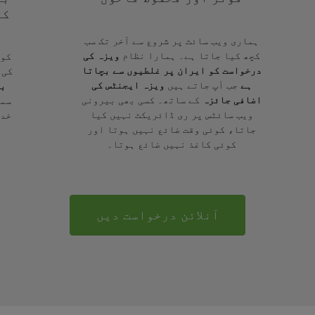
کے
ہماری ویب سائٹ پر شروع سے آخر تک سب
کچھ کیا جاتا ہے۔ ہمارا نظام
ویزہ کی
کوئ
درخواست کو ایران پر غلطیوں سے بچاتا
کی 
ہے
جب آپ جاتے ہیں
ویزہ ایجنٹس کی
بر
اضافی جائزہ
کے ساتھ۔ کسی بھی بیرونی
سمج
ویب سائٹس پر ری ڈائریکٹ نہیں کیا
خدم
جاتا، کوئی وقت ضائع نہیں ہوتا اور
کوئی کاغذ نہیں ضائع ہوتا۔
آنلائن درخواست دیں