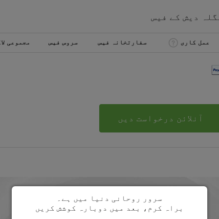
گلہ دیش
کے
فیس
عمل کاری
سفارتخانہ فیس
سروس فیس
مجموعی لا
آنلائن درخواست دیں
سرور روحانی دنیا میں ہے۔
براہ کرم، بعد میں دوبارہ کوشش کریں