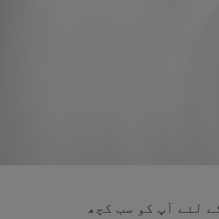
ے لئے آپ کو سب کچھ