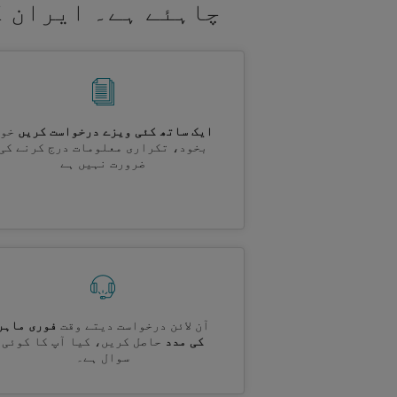
چاہئے ہے۔ ایران ک
ایک ساتھ کئی ویزے درخواست کریں
خود
بخود، تکراری معلومات درج کرنے کی
ضرورت نہیں ہے
آن لائن درخواست دیتے وقت
فوری ماہر
کی مدد
حاصل کریں، کیا آپ کا کوئی
سوال ہے۔