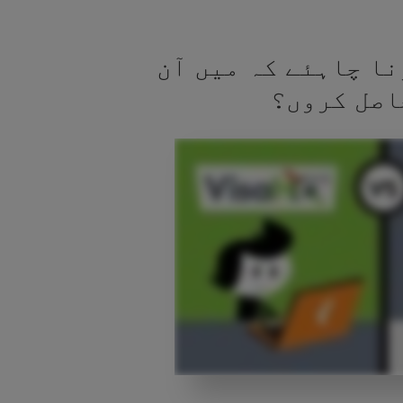
نا چاہئے کہ میں آن
اصل کروں؟