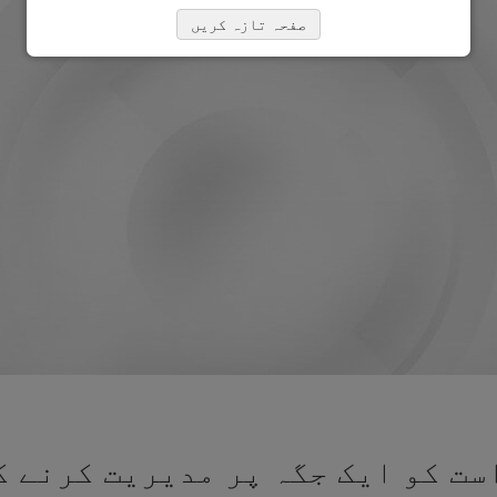
صفحہ تازہ کریں
ت کو ایک جگہ پر مدیریت کرنے ک