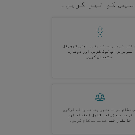
سیس کو تیز کریں۔
نٹر کی ضرورت کے بغیر
اپنی ڈیجیٹل
تصویریں اپ لوڈ کریں اور دوبارہ
استعمال کریں
 نظام کو طاقتور بنانے والے لوگوں
کی
سب سے زیادہ قابل اعتماد اور
جانکار ٹیم
کے ساتھ کام کریں۔