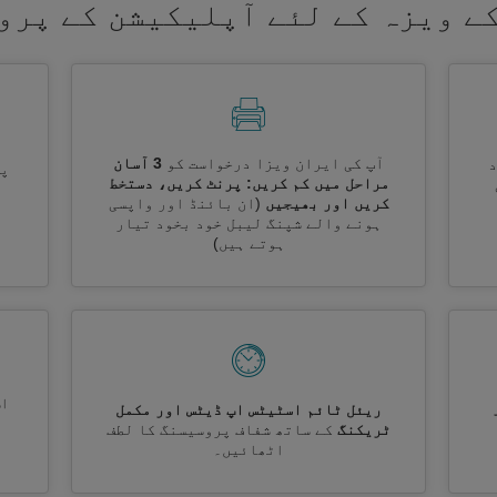
ے ویزہ کے لئے آپلیکیشن کے پرو
آپ کی ایران ویزا درخواست کو
3 آسان
پر
مراحل میں کم کریں: پرنٹ کریں، دستخط
کریں اور بھیجیں
(ان بائنڈ اور واپسی
ہونے والے شپنگ لیبل خود بخود تیار
ہوتے ہیں)
اس
ریئل ٹائم اسٹیٹس اپ ڈیٹس اور مکمل
ٹریکنگ
کے ساتھ شفاف پروسیسنگ کا لطف
اٹھائیں۔