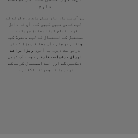
فارم
ہم آپ سے بار بار معلومات درج کرنے کے
لیے کبھی نہیں کہیں گے۔ آپ کا داخل
کردہ تمام ڈیٹا محفوظ طریقے سے
مستقبل کے استعمال کے لیے محفوظ کیا
جاتا ہے، چاہے آپ مختلف ویزا کے لیے
درخواست دیں۔ یہ آخری
ویزا برائے
ایران درخواست فارم
ہے جسے آپ کبھی
دیکھیں گے اور اسے استعمال کرنے کے
لیے ہوا کا جھونکا لگتا ہے۔