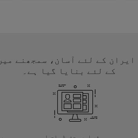
 ویزا ایران کے لئے آسان، سمجھنے م
کے لئے بنایا گیا ہے۔
موثر اور محفوظ ماحول
با