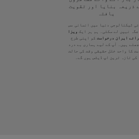
 ذریعہ بنایا اور تقویت
یافتہ
ی ٹیکنالوجی دنیا میں انسانی مس
جگہ نہیں لے سکتی۔ ہم ہر ایک
ویزا
ائے ایران درخواست
کو اپنی طرح
ھتے ہیں۔ آپ کے لیے ہماری بے درد
ت کا واحد خلل حقیقی وقت کی حالت
کی تازہ ترین اپ ڈیٹس ہوں گے۔