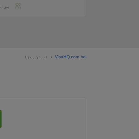
براہ
VisaHQ.com.bd
ایران ویزا
›