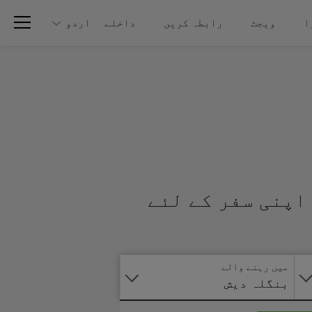
ا
ویجٹ
رابطہ کریں
داخلے
اردو
اپنی سفر کے لئے
آنلائن
درخواست
دیں
میں رہنے والے
بنگلہ دیش