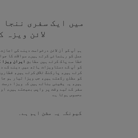
میں ایک سفری ننجا ہ
لائن ویزہ 
ہم آپ کو آن لائن درخواست دینے کی اجازت
عمل کو رہنمائی کرتے ہیں، سوالات کا جوا
خطا سے پاک کرتے ہیں مطابق
ایران ویزا ک
کو آپ کے دستاویزات ہاتھ میں دینے کے د
کرتے ہیں، پارکنگ تلاش کرتے ہیں، قطاروں
کو مطلع رکھتے ہیں، جب ویزا تیار ہو جا
ہیں، یہ یقینی بناتے ہیں کہ ویزا درست ہ
سفر کے لیے وقت پر واپس بھیجتے ہیں، اور
محسوس ہوتا ہے
کیونکہ یہ مشن اہم ہے۔