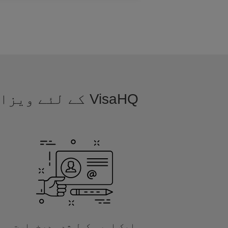
VisaHQ کے لئے
ایک اور مکمل شدہ درخواست