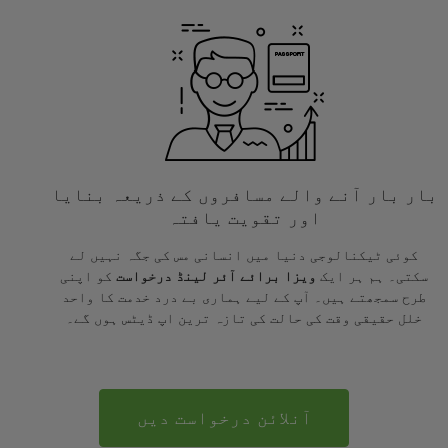
بار بار آنے والے مسافروں کے ذریعہ بنایا
اور تقویت یافتہ
کوئی ٹیکنالوجی دنیا میں انسانی مس کی جگہ نہیں لے
سکتی۔ ہم ہر ایک
ویزا برائے آئر لینڈ درخواست
کو اپنی
طرح سمجھتے ہیں۔ آپ کے لیے ہماری بے درد خدمت کا واحد
خلل حقیقی وقت کی حالت کی تازہ ترین اپ ڈیٹس ہوں گے۔
آنلائن درخواست دیں