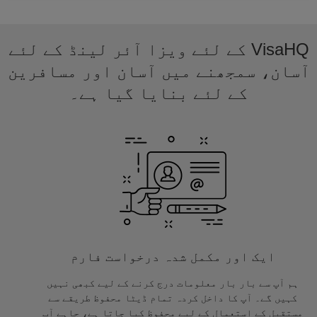
VisaHQ کے لئے ویزا آئر لینڈ کے لئے
آسان، سمجھنے میں آسان اور مسافرین
کے لئے بنایا گیا ہے۔
ایک اور مکمل شدہ درخواست فارم
ہم آپ سے بار بار معلومات درج کرنے کے لیے کبھی نہیں
کہیں گے۔ آپ کا داخل کردہ تمام ڈیٹا محفوظ طریقے سے
مستقبل کے استعمال کے لیے محفوظ کیا جاتا ہے، چاہے آپ