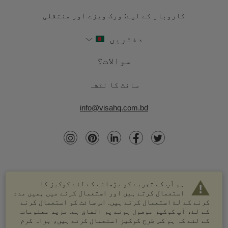
کاروبار کے لیے: ورک ویزے اور منتقلی
دفتریں
سوالات؟
سائٹ کا نقشہ
info@visahq.com.bd
ہم آپ کے تجربے کو بڑھانے کے لئے کوکیز کا
استعمال کرتے ہیں اور استعمال کرنے میں ہمیں مدد
کرنے کے لۓ استعمال کرتے ہیں. اس سائٹ کو استعمال کرنے
کے لۓ، آپ کوکیز موصول ہونے پر اتفاق ہے. مزید معلومات
کے لئے کہ ہم کس طرح کوکیز استعمال کرتے ہیں، براہ کرم
© 2003-2026 VisaHQ.com، انک. تمام حقوق محفوظ ہیں۔