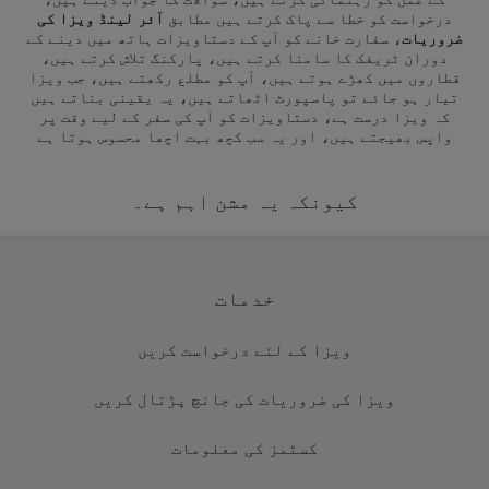
درخواست کو خطا سے پاک کرتے ہیں مطابق
آئر لینڈ ویزا کی
ضروریات
، سفارت خانے کو آپ کے دستاویزات ہاتھ میں دینے کے
دوران ٹریفک کا سامنا کرتے ہیں، پارکنگ تلاش کرتے ہیں،
قطاروں میں کھڑے ہوتے ہیں، آپ کو مطلع رکھتے ہیں، جب ویزا
تیار ہو جائے تو پاسپورٹ اٹھاتے ہیں، یہ یقینی بناتے ہیں
کہ ویزا درست ہے، دستاویزات کو آپ کی سفر کے لیے وقت پر
واپس بھیجتے ہیں، اور یہ سب کچھ بہت اچھا محسوس ہوتا ہے
کیونکہ یہ مشن اہم ہے۔
خدمات
ویزا کے لئے درخواست کریں
ویزا کی ضروریات کی جانچ پڑتال کریں
کسٹمز کی معلومات