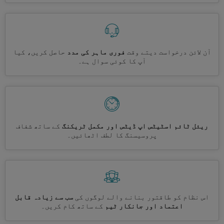
آن لائن درخواست دیتے وقت
فوری ماہر کی مدد
حاصل کریں، کیا
آپ کا کوئی سوال ہے۔
ریئل ٹائم اسٹیٹس اپ ڈیٹس اور مکمل ٹریکنگ
کے ساتھ شفاف
پروسیسنگ کا لطف اٹھائیں۔
اس نظام کو طاقتور بنانے والے لوگوں کی
سب سے زیادہ قابل
اعتماد اور جانکار ٹیم
کے ساتھ کام کریں۔