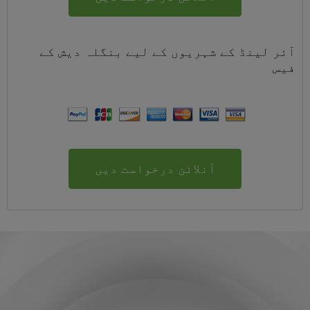
آئر لینڈ کے شہریوں کے لیے
بنگلہ دیش
کے
فیس
آنلائن درخواست دیں