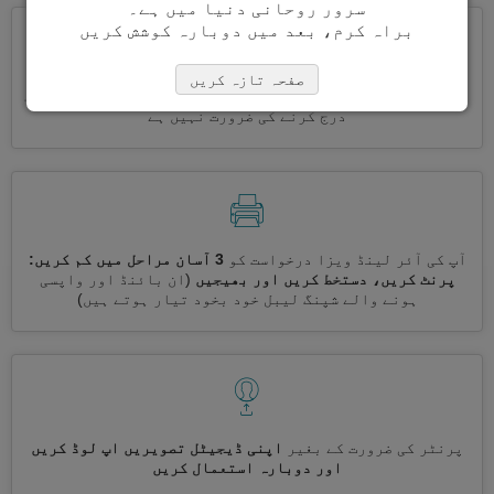
سرور روحانی دنیا میں ہے۔
براہ کرم، بعد میں دوبارہ کوشش کریں
صفحہ تازہ کریں
ایک ساتھ کئی ویزے درخواست کریں
خود بخود، تکراری معلومات
درج کرنے کی ضرورت نہیں ہے
آپ کی آئر لینڈ ویزا درخواست کو
3 آسان مراحل میں کم کریں:
پرنٹ کریں، دستخط کریں اور بھیجیں
(ان بائنڈ اور واپسی
ہونے والے شپنگ لیبل خود بخود تیار ہوتے ہیں)
پرنٹر کی ضرورت کے بغیر
اپنی ڈیجیٹل تصویریں اپ لوڈ کریں
اور دوبارہ استعمال کریں