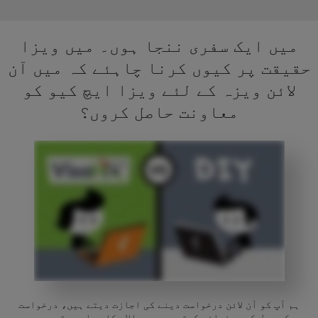
میں ایک سفری ننجا ہوں۔ میں ویزا
حقیقت پر کیوں کرنا چاہئے کہ میں آن
لائن ویزہ کے لئے ویزا ایچ کیو کو
معاونت حاصل کروں؟
ہم آپ کو آن لائن درخواست دینے کی اجازت دیتے ہیں، درخواست
کے عمل کو رہنمائی کرتے ہیں، سوالات کا جواب دیتے ہیں،