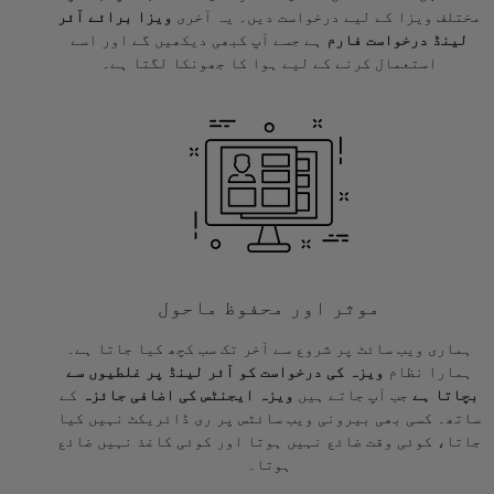
مختلف ویزا کے لیے درخواست دیں۔ یہ آخری
ویزا برائے آئر
لینڈ درخواست فارم
ہے جسے آپ کبھی دیکھیں گے اور اسے
استعمال کرنے کے لیے ہوا کا جھونکا لگتا ہے۔
موثر اور محفوظ ماحول
ہماری ویب سائٹ پر شروع سے آخر تک سب کچھ کیا جاتا ہے۔
ہمارا نظام
ویزہ کی درخواست کو آئر لینڈ پر غلطیوں سے
بچاتا ہے
جب آپ جاتے ہیں
ویزہ ایجنٹس کی اضافی جائزہ
کے
ساتھ۔ کسی بھی بیرونی ویب سائٹس پر ری ڈائریکٹ نہیں کیا
جاتا، کوئی وقت ضائع نہیں ہوتا اور کوئی کاغذ نہیں ضائع
ہوتا۔