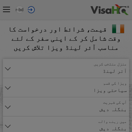
ur-bd
قیمت، شرائط اور درخواست کا
وقت شامل کر کے اپنی سفر کے لئے
مناسب آئر لینڈ ویزا تلاش کریں
منزل منتخب کریں
آئر لینڈ
ویزا کی قسم
سیاحتی ویزا
آپ کی شہریت
بنگلہ دیش
میں رہنے والے
بنگلہ دیش