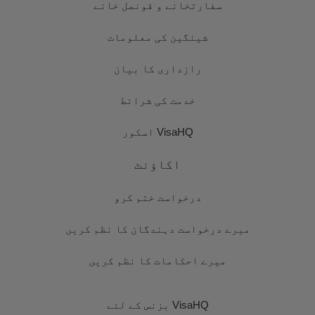
سفارتخانے و قونصل خانے
شینگین کی معلومات
رازداری کا بیان
خدمت کی شرائط
VisaHQ اسکور
اکاؤنٹ
درخواست ختم کرو
میرے درخواست دہندگان کا نظم کریں
میرے احکامات کا نظم کریں
VisaHQ بزنس کے لئے