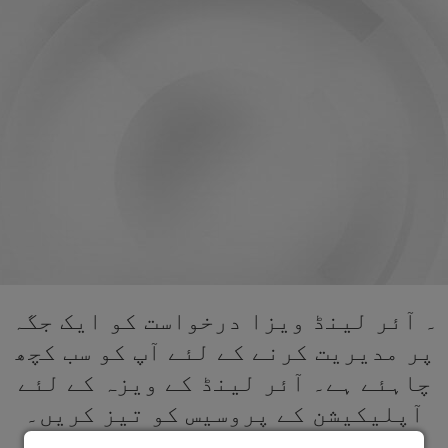
۔ آئر لینڈ ویزا درخواست کو ایک جگہ
پر مدیریت کرنے کے لئے آپ کو سب کچھ
چاہئے ہے۔ آئر لینڈ کے ویزہ کے لئے
آپلیکیشن کے پروسیس کو تیز کریں۔