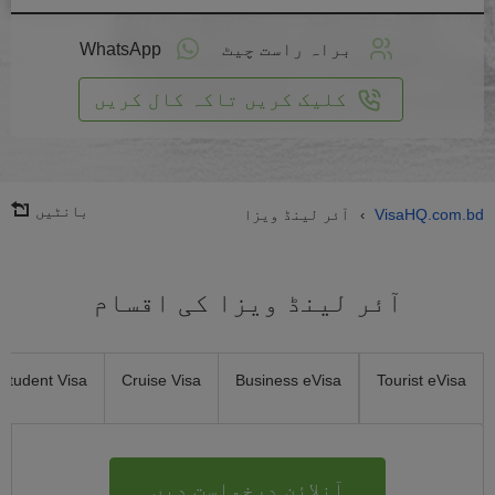
لائن
واست
براہ راست چیٹ
WhatsApp
یں
کلیک کریں تاکہ کال کریں
بانٹیں
VisaHQ.com.bd
آئر لینڈ ویزا
›
آئر لینڈ ویزا کی اقسام
Student Visa
Cruise Visa
Business eVisa
Tourist eVisa
آنلائن درخواست دیں