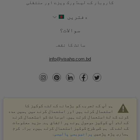
کاروبار کے لیے: ورک ویزے اور منتقلی
دفتریں
سوالات؟
سائٹ کا نقشہ
info@visahq.com.bd
ہم آپ کے تجربے کو بڑھانے کے لئے کوکیز کا
استعمال کرتے ہیں اور استعمال کرنے میں ہمیں مدد
کرنے کے لۓ استعمال کرتے ہیں. اس سائٹ کو استعمال کرنے
کے لۓ، آپ کوکیز موصول ہونے پر اتفاق ہے. مزید معلومات
کے لئے کہ ہم کس طرح کوکیز استعمال کرتے ہیں، براہ کرم
© 2003-2026 VisaHQ.com، انک. تمام حقوق محفوظ ہیں۔
ہماری پڑھ پڑھیں
پرائیویسی پالیسی
.
VisaHQ اور VisaHQ لوگو VisaHQ.com، انک. کے درجہ بند