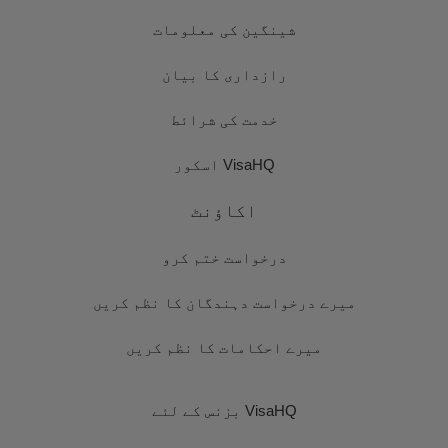
شینگین کی معلومات
رازداری کا بیان
خدمت کی شرائط
VisaHQ اسکور
اکاؤنٹ
درخواست ختم کرو
میرے درخواست دہندگان کا نظم کریں
میرے احکامات کا نظم کریں
VisaHQ بزنس کے لئے