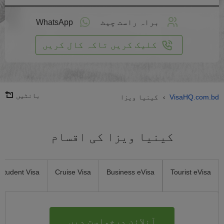
لائن
واست
براہ راست چیٹ
WhatsApp
یں
کلیک کریں تاکہ کال کریں
بانٹیں
VisaHQ.com.bd
کینیا ویزا
›
کینیا ویزا کی اقسام
Student Visa
Cruise Visa
Business eVisa
Tourist eVisa
آنلائن درخواست دیں