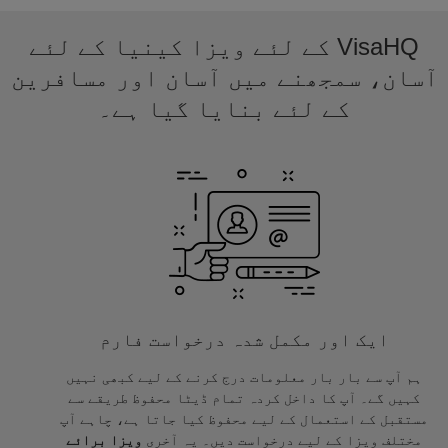
VisaHQ کے لئے ویزا کینیا کے لئے
آسان، سمجھنے میں آسان اور مسافرین
کے لئے بنایا گیا ہے۔
ایک اور مکمل شدہ درخواست فارم
ہم آپ سے بار بار معلومات درج کرنے کے لیے کبھی نہیں
کہیں گے۔ آپ کا داخل کردہ تمام ڈیٹا محفوظ طریقے سے
مستقبل کے استعمال کے لیے محفوظ کیا جاتا ہے، چاہے آپ
مختلف ویزا کے لیے درخواست دیں۔ یہ آخری
ویزا برائے