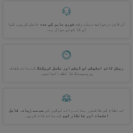
آن لائن درخواست دیتے وقت
فوری ماہر کی مدد
حاصل کریں، کیا
آپ کا کوئی سوال ہے۔
ریئل ٹائم اسٹیٹس اپ ڈیٹس اور مکمل ٹریکنگ
کے ساتھ شفاف
پروسیسنگ کا لطف اٹھائیں۔
اس نظام کو طاقتور بنانے والے لوگوں کی
سب سے زیادہ قابل
اعتماد اور جانکار ٹیم
کے ساتھ کام کریں۔