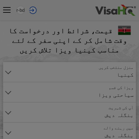
ur-bd
قیمت، شرائط اور درخواست کا
وقت شامل کر کے اپنی سفر کے لئے
مناسب کینیا ویزا تلاش کریں
منزل منتخب کریں
کینیا
ویزا کی قسم
سیاحتی ویزا
آپ کی شہریت
بنگلہ دیش
میں رہنے والے
بنگلہ دیش