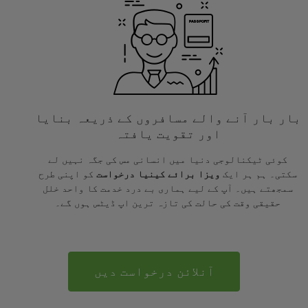
بار بار آنے والے مسافروں کے ذریعہ بنایا
اور تقویت یافتہ
کوئی ٹیکنالوجی دنیا میں انسانی مس کی جگہ نہیں لے
سکتی۔ ہم ہر ایک
ویزا برائے کینیا درخواست
کو اپنی طرح
سمجھتے ہیں۔ آپ کے لیے ہماری بے درد خدمت کا واحد خلل
حقیقی وقت کی حالت کی تازہ ترین اپ ڈیٹس ہوں گے۔
آنلائن درخواست دیں