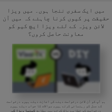
میں ایک سفری ننجا ہوں۔ میں ویزا
حقیقت پر کیوں کرنا چاہئے کہ میں آن
لائن ویزہ کے لئے ویزا ایچ کیو کو
معاونت حاصل کروں؟
ہم آپ کو آن لائن درخواست دینے کی اجازت دیتے ہیں، درخواست
کے عمل کو رہنمائی کرتے ہیں، سوالات کا جواب دیتے ہیں،
درخواست کو خطا سے پاک کرتے ہیں مطابق
کینیا ویزا کی