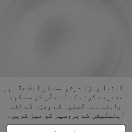
۔ کینیا ویزا درخواست کو ایک جگہ پر
مدیریت کرنے کے لئے آپ کو سب کچھ
چاہئے ہے۔ کینیا کے ویزہ کے لئے
آپلیکیشن کے پروسیس کو تیز کریں۔