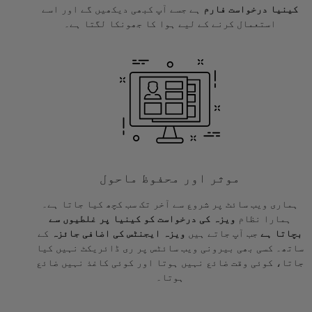
کینیا درخواست فارم
ہے جسے آپ کبھی دیکھیں گے اور اسے
استعمال کرنے کے لیے ہوا کا جھونکا لگتا ہے۔
موثر اور محفوظ ماحول
ہماری ویب سائٹ پر شروع سے آخر تک سب کچھ کیا جاتا ہے۔
ہمارا نظام
ویزہ کی درخواست کو کینیا پر غلطیوں سے
بچاتا ہے
جب آپ جاتے ہیں
ویزہ ایجنٹس کی اضافی جائزہ
کے
ساتھ۔ کسی بھی بیرونی ویب سائٹس پر ری ڈائریکٹ نہیں کیا
جاتا، کوئی وقت ضائع نہیں ہوتا اور کوئی کاغذ نہیں ضائع
ہوتا۔