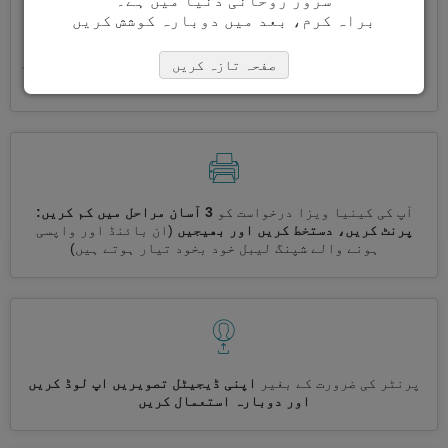
سرور روحانی دنیا میں ہے۔
براہ کرم، بعد میں دوبارہ کوشش کریں
ایک ساتھ کئی ویزے درخواست کریں
خود بخود، تکراری معلومات
صفحہ تازہ کریں
درج کرنے کی ضرورت نہیں ہے
آپ کی کینیا ویزا درخواست کو
3 آسان مراحل میں کم کریں:
پرنٹ کریں، دستخط کریں اور بھیجیں
(ان بائنڈ اور واپسی
ہونے والے شپنگ لیبل خود بخود تیار ہوتے ہیں)
پرنٹر کی ضرورت کے بغیر
اپنی ڈیجیٹل تصویریں اپ لوڈ کریں
اور دوبارہ استعمال کریں