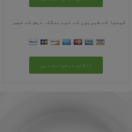
کینیا کے شہریوں کے لیے
بنگلہ دیش
کے
فیس
آنلائن درخواست دیں