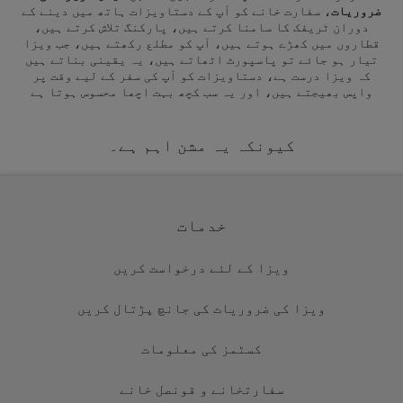
ضروریات
، سفارت خانے کو آپ کے دستاویزات ہاتھ میں دینے کے
دوران ٹریفک کا سامنا کرتے ہیں، پارکنگ تلاش کرتے ہیں،
قطاروں میں کھڑے ہوتے ہیں، آپ کو مطلع رکھتے ہیں، جب ویزا
تیار ہو جائے تو پاسپورٹ اٹھاتے ہیں، یہ یقینی بناتے ہیں
کہ ویزا درست ہے، دستاویزات کو آپ کی سفر کے لیے وقت پر
واپس بھیجتے ہیں، اور یہ سب کچھ بہت اچھا محسوس ہوتا ہے
کیونکہ یہ مشن اہم ہے۔
خدمات
ویزا کے لئے درخواست کریں
ویزا کی ضروریات کی جانچ پڑتال کریں
کسٹمز کی معلومات
سفارتخانے و قونصل خانے