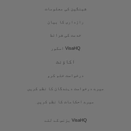
شینگین کی معلومات
رازداری کا بیان
خدمت کی شرائط
VisaHQ اسکور
اکاؤنٹ
درخواست ختم کرو
میرے درخواست دہندگان کا نظم کریں
میرے احکامات کا نظم کریں
VisaHQ بزنس کے لئے