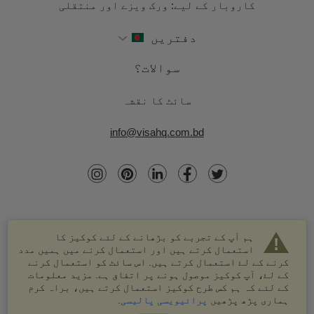
کاروبار کے لیے: ورک ویزے اور منتقلی
دفتریں
سوالات؟
سائٹ کا نقشہ
info@visahq.com.bd
ہم آپ کے تجربے کو بڑھانے کے لئے کوکیز کا
استعمال کرتے ہیں اور استعمال کرنے میں ہمیں مدد
کرنے کے لۓ استعمال کرتے ہیں. اس سائٹ کو استعمال کرنے
کے لۓ، آپ کوکیز موصول ہونے پر اتفاق ہے. مزید معلومات
کے لئے کہ ہم کس طرح کوکیز استعمال کرتے ہیں، براہ کرم
© 2003-2026 VisaHQ.com، انک. تمام حقوق محفوظ ہیں۔
ہماری پڑھ پڑھیں
پرائیویسی پالیسی
.
VisaHQ اور VisaHQ لوگو VisaHQ.com، انک. کے درجہ بند