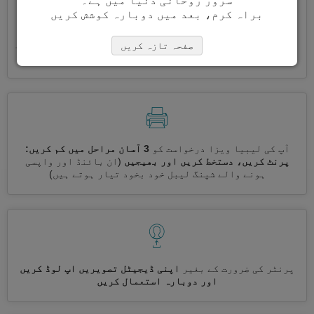
سرور روحانی دنیا میں ہے۔
براہ کرم، بعد میں دوبارہ کوشش کریں
ایک ساتھ کئی ویزے درخواست کریں
خود بخود، تکراری معلومات
صفحہ تازہ کریں
درج کرنے کی ضرورت نہیں ہے
آپ کی لیبیا ویزا درخواست کو
3 آسان مراحل میں کم کریں:
پرنٹ کریں، دستخط کریں اور بھیجیں
(ان بائنڈ اور واپسی
ہونے والے شپنگ لیبل خود بخود تیار ہوتے ہیں)
پرنٹر کی ضرورت کے بغیر
اپنی ڈیجیٹل تصویریں اپ لوڈ کریں
اور دوبارہ استعمال کریں