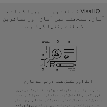
VisaHQ کے لئے ویزا لیبیا کے لئے
آسان، سمجھنے میں آسان اور مسافرین
کے لئے بنایا گیا ہے۔
ایک اور مکمل شدہ درخواست فارم
ہم آپ سے بار بار معلومات درج کرنے کے لیے کبھی نہیں
کہیں گے۔ آپ کا داخل کردہ تمام ڈیٹا محفوظ طریقے سے
مستقبل کے استعمال کے لیے محفوظ کیا جاتا ہے، چاہے آپ
مختلف ویزا کے لیے درخواست دیں۔ یہ آخری
ویزا برائے