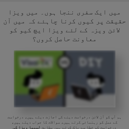
میں ایک سفری ننجا ہوں۔ میں ویزا
حقیقت پر کیوں کرنا چاہئے کہ میں آن
لائن ویزہ کے لئے ویزا ایچ کیو کو
معاونت حاصل کروں؟
ہم آپ کو آن لائن درخواست دینے کی اجازت دیتے ہیں، درخواست
کے عمل کو رہنمائی کرتے ہیں، سوالات کا جواب دیتے ہیں،
درخواست کو خطا سے پاک کرتے ہیں مطابق
لیبیا ویزا کی