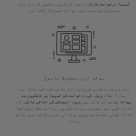
لیبیا درخواست فارم
ہے جسے آپ کبھی دیکھیں گے اور اسے
استعمال کرنے کے لیے ہوا کا جھونکا لگتا ہے۔
موثر اور محفوظ ماحول
ہماری ویب سائٹ پر شروع سے آخر تک سب کچھ کیا جاتا ہے۔
ہمارا نظام
ویزہ کی درخواست کو لیبیا پر غلطیوں سے
بچاتا ہے
جب آپ جاتے ہیں
ویزہ ایجنٹس کی اضافی جائزہ
کے
ساتھ۔ کسی بھی بیرونی ویب سائٹس پر ری ڈائریکٹ نہیں کیا
جاتا، کوئی وقت ضائع نہیں ہوتا اور کوئی کاغذ نہیں ضائع
ہوتا۔