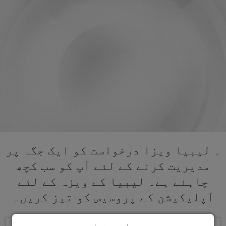
۔ لیبیا ویزا درخواست کو ایک جگہ پر
مدیریت کرنے کے لئے آپ کو سب کچھ
چاہئے ہے۔ لیبیا کے ویزہ کے لئے
آپلیکیشن کے پروسیس کو تیز کریں۔