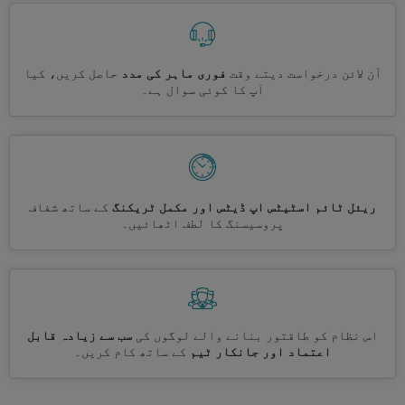
آن لائن درخواست دیتے وقت
فوری ماہر کی مدد
حاصل کریں، کیا
آپ کا کوئی سوال ہے۔
ریئل ٹائم اسٹیٹس اپ ڈیٹس اور مکمل ٹریکنگ
کے ساتھ شفاف
پروسیسنگ کا لطف اٹھائیں۔
اس نظام کو طاقتور بنانے والے لوگوں کی
سب سے زیادہ قابل
اعتماد اور جانکار ٹیم
کے ساتھ کام کریں۔