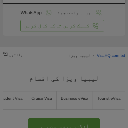
لائن
واست
براہ راست چیٹ
WhatsApp
یں
کلیک کریں تاکہ کال کریں
بانٹیں
VisaHQ.com.bd
لیبیا ویزا
›
لیبیا ویزا کی اقسام
Student Visa
Cruise Visa
Business eVisa
Tourist eVisa
آنلائن درخواست دیں