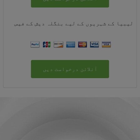
لیبیا کے شہریوں کے لیے
بنگلہ دیش
کے
فیس
آنلائن درخواست دیں