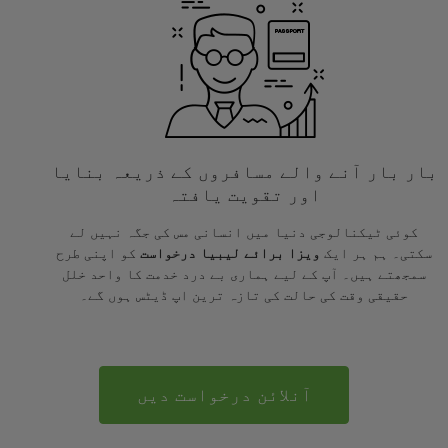
بار بار آنے والے مسافروں کے ذریعہ بنایا
اور تقویت یافتہ
کوئی ٹیکنالوجی دنیا میں انسانی مس کی جگہ نہیں لے
سکتی۔ ہم ہر ایک
ویزا برائے لیبیا درخواست
کو اپنی طرح
سمجھتے ہیں۔ آپ کے لیے ہماری بے درد خدمت کا واحد خلل
حقیقی وقت کی حالت کی تازہ ترین اپ ڈیٹس ہوں گے۔
آنلائن درخواست دیں