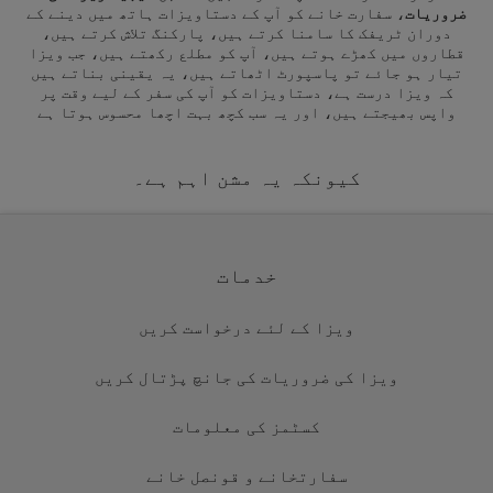
ضروریات
، سفارت خانے کو آپ کے دستاویزات ہاتھ میں دینے کے
دوران ٹریفک کا سامنا کرتے ہیں، پارکنگ تلاش کرتے ہیں،
قطاروں میں کھڑے ہوتے ہیں، آپ کو مطلع رکھتے ہیں، جب ویزا
تیار ہو جائے تو پاسپورٹ اٹھاتے ہیں، یہ یقینی بناتے ہیں
کہ ویزا درست ہے، دستاویزات کو آپ کی سفر کے لیے وقت پر
واپس بھیجتے ہیں، اور یہ سب کچھ بہت اچھا محسوس ہوتا ہے
کیونکہ یہ مشن اہم ہے۔
خدمات
ویزا کے لئے درخواست کریں
ویزا کی ضروریات کی جانچ پڑتال کریں
کسٹمز کی معلومات
سفارتخانے و قونصل خانے