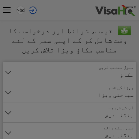
ur-bd
قیمت، شرائط اور درخواست کا
وقت شامل کر کے اپنی سفر کے لئے
مناسب مکاؤ ویزا تلاش کریں
منزل منتخب کریں
مکاؤ
ویزا کی قسم
سیاحتی ویزا
آپ کی شہریت
بنگلہ دیش
میں رہنے والے
بنگلہ دیش