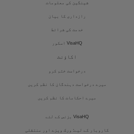
شینگین کی معلومات
رازداری کا بیان
خدمت کی شرائط
VisaHQ اسکور
اکاؤنٹ
درخواست ختم کرو
میرے درخواست دہندگان کا نظم کریں
میرے احکامات کا نظم کریں
VisaHQ بزنس کے لئے
کاروبار کے لیے: ورک ویزے اور منتقلی