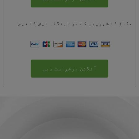
مکاؤ کے شہریوں کے لیے
بنگلہ دیش
کے
فیس
آنلائن درخواست دیں