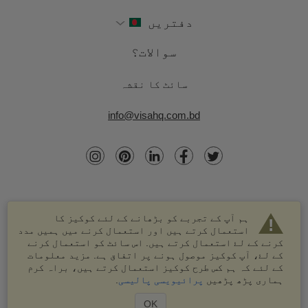
دفتریں
سوالات؟
سائٹ کا نقشہ
info@visahq.com.bd
ہم آپ کے تجربے کو بڑھانے کے لئے کوکیز کا
استعمال کرتے ہیں اور استعمال کرنے میں ہمیں مدد
کرنے کے لۓ استعمال کرتے ہیں. اس سائٹ کو استعمال کرنے
کے لۓ، آپ کوکیز موصول ہونے پر اتفاق ہے. مزید معلومات
کے لئے کہ ہم کس طرح کوکیز استعمال کرتے ہیں، براہ کرم
© 2003-2026 VisaHQ.com، انک. تمام حقوق محفوظ ہیں۔
ہماری پڑھ پڑھیں
پرائیویسی پالیسی
.
VisaHQ اور VisaHQ لوگو VisaHQ.com، انک. کے درجہ بند
علامات ہیں۔
OK