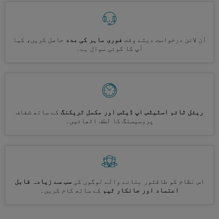
آن لائن درخواست دیتے وقت
فوری ماہر کی مدد
حاصل کریں، کیا
آپ کا کوئی سوال ہے۔
ریئل ٹائم اسٹیٹس اپ ڈیٹس اور مکمل ٹریکنگ
کے ساتھ شفاف
پروسیسنگ کا لطف اٹھائیں۔
اس نظام کو طاقتور بنانے والے لوگوں کی
سب سے زیادہ قابل
اعتماد اور جانکار ٹیم
کے ساتھ کام کریں۔