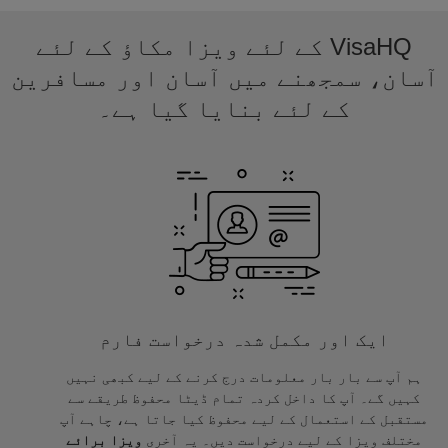
VisaHQ کے لئے ویزا مکاؤ کے لئے
آسان، سمجھنے میں آسان اور مسافرین
کے لئے بنایا گیا ہے۔
ایک اور مکمل شدہ درخواست فارم
ہم آپ سے بار بار معلومات درج کرنے کے لیے کبھی نہیں
کہیں گے۔ آپ کا داخل کردہ تمام ڈیٹا محفوظ طریقے سے
مستقبل کے استعمال کے لیے محفوظ کیا جاتا ہے، چاہے آپ
مختلف ویزا کے لیے درخواست دیں۔ یہ آخری
ویزا برائے