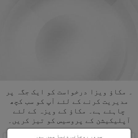
۔ مکاؤ ویزا درخواست کو ایک جگہ پر
مدیریت کرنے کے لئے آپ کو سب کچھ
چاہئے ہے۔ مکاؤ کے ویزہ کے لئے
آپلیکیشن کے پروسیس کو تیز کریں۔
سرور روحانی دنیا میں ہے۔