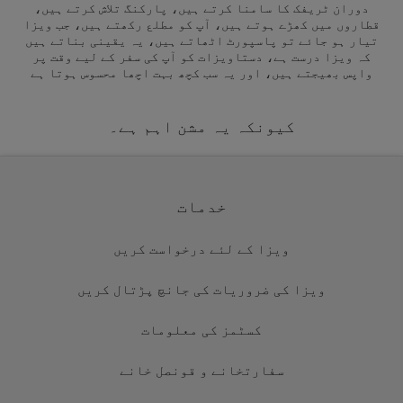
دوران ٹریفک کا سامنا کرتے ہیں، پارکنگ تلاش کرتے ہیں،
قطاروں میں کھڑے ہوتے ہیں، آپ کو مطلع رکھتے ہیں، جب ویزا
تیار ہو جائے تو پاسپورٹ اٹھاتے ہیں، یہ یقینی بناتے ہیں
کہ ویزا درست ہے، دستاویزات کو آپ کی سفر کے لیے وقت پر
واپس بھیجتے ہیں، اور یہ سب کچھ بہت اچھا محسوس ہوتا ہے
کیونکہ یہ مشن اہم ہے۔
خدمات
ویزا کے لئے درخواست کریں
ویزا کی ضروریات کی جانچ پڑتال کریں
کسٹمز کی معلومات
سفارتخانے و قونصل خانے