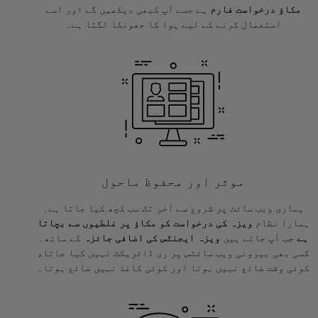
مکاؤ درخواست فارم
ہے جسے آپ کبھی دیکھیں گے اور اسے
استعمال کرنے کے لیے ہوا کا جھونکا لگتا ہے۔
موثر اور محفوظ ماحول
ہماری ویب سائٹ پر شروع سے آخر تک سب کچھ کیا جاتا ہے۔
ہمارا نظام
ویزہ کی درخواست کو مکاؤ پر غلطیوں سے بچاتا
ہے
جب آپ جاتے ہیں
ویزہ ایجنٹس کی اضافی جائزہ
کے ساتھ۔
کسی بھی بیرونی ویب سائٹس پر ری ڈائریکٹ نہیں کیا جاتا،
کوئی وقت ضائع نہیں ہوتا اور کوئی کاغذ نہیں ضائع ہوتا۔