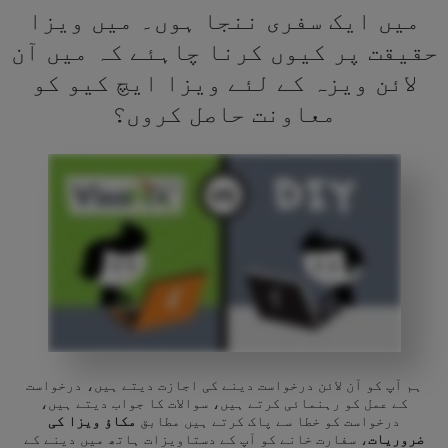
میں ایک سفری ننجا ہوں۔ میں ویزا
حقیقت پر کیوں کرنا چاہئے کہ میں آن
لائن ویزہ کے لئے ویزا ایچ کیو کو
معاونت حاصل کروں؟
ہم آپ کو آن لائن درخواست دینے کی اجازت دیتے ہیں، درخواست
کے عمل کو رہنمائی کرتے ہیں، سوالات کا جواب دیتے ہیں،
درخواست کو خطا سے پاک کرتے ہیں مطابق
مکاؤ ویزا کی
ضروریات
، سفارت خانے کو آپ کے دستاویزات ہاتھ میں دینے کے