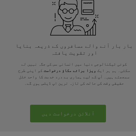
بار بار آنے والے مسافروں کے ذریعہ بنایا
اور تقویت یافتہ
کوئی ٹیکنالوجی دنیا میں انسانی مس کی جگہ نہیں لے
سکتی۔ ہم ہر ایک
ویزا برائے مکاؤ درخواست
کو اپنی طرح
سمجھتے ہیں۔ آپ کے لیے ہماری بے درد خدمت کا واحد خلل
حقیقی وقت کی حالت کی تازہ ترین اپ ڈیٹس ہوں گے۔
آنلائن درخواست دیں