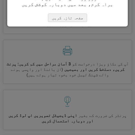
براہ کرم، بعد میں دوبارہ کوشش کریں
صفحہ تازہ کریں
ایک ساتھ کئی ویزے درخواست کریں
خود بخود، تکراری معلومات
درج کرنے کی ضرورت نہیں ہے
آپ کی مکاؤ ویزا درخواست کو
3 آسان مراحل میں کم کریں: پرنٹ
کریں، دستخط کریں اور بھیجیں
(ان بائنڈ اور واپسی ہونے
والے شپنگ لیبل خود بخود تیار ہوتے ہیں)
پرنٹر کی ضرورت کے بغیر
اپنی ڈیجیٹل تصویریں اپ لوڈ کریں
اور دوبارہ استعمال کریں