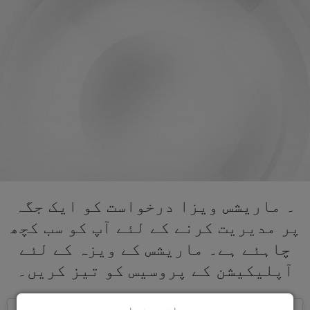
۔ ماریشس ویزا درخواست کو ایک جگہ
پر مدیریت کرنے کے لئے آپ کو سب کچھ
چاہئے ہے۔ ماریشس کے ویزہ کے لئے
آپلیکیشن کے پروسیس کو تیز کریں۔