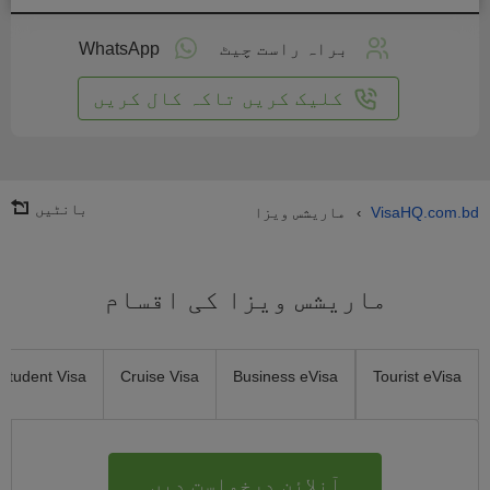
لائن
واست
براہ راست چیٹ
WhatsApp
یں
کلیک کریں تاکہ کال کریں
بانٹیں
VisaHQ.com.bd
ماریشس ویزا
›
ماریشس ویزا کی اقسام
Student Visa
Cruise Visa
Business eVisa
Tourist eVisa
آنلائن درخواست دیں