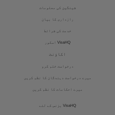
شینگین کی معلومات
رازداری کا بیان
خدمت کی شرائط
VisaHQ اسکور
اکاؤنٹ
درخواست ختم کرو
میرے درخواست دہندگان کا نظم کریں
میرے احکامات کا نظم کریں
VisaHQ بزنس کے لئے