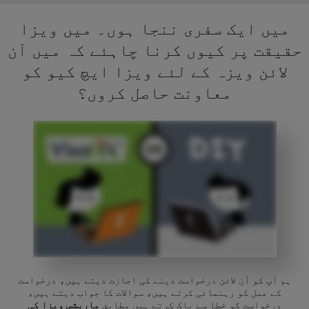
میں ایک سفری ننجا ہوں۔ میں ویزا
حقیقت پر کیوں کرنا چاہئے کہ میں آن
لائن ویزہ کے لئے ویزا ایچ کیو کو
معاونت حاصل کروں؟
ہم آپ کو آن لائن درخواست دینے کی اجازت دیتے ہیں، درخواست
کے عمل کو رہنمائی کرتے ہیں، سوالات کا جواب دیتے ہیں،
درخواست کو خطا سے پاک کرتے ہیں مطابق
ماریشس ویزا کی