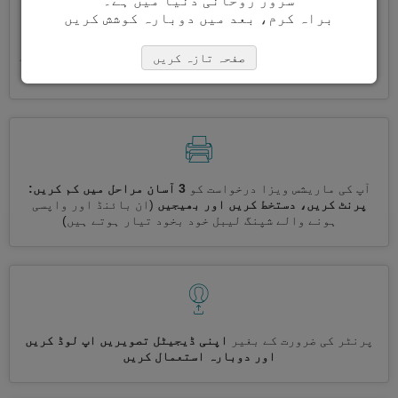
سرور روحانی دنیا میں ہے۔
براہ کرم، بعد میں دوبارہ کوشش کریں
ایک ساتھ کئی ویزے درخواست کریں
خود بخود، تکراری معلومات
صفحہ تازہ کریں
درج کرنے کی ضرورت نہیں ہے
آپ کی ماریشس ویزا درخواست کو
3 آسان مراحل میں کم کریں:
پرنٹ کریں، دستخط کریں اور بھیجیں
(ان بائنڈ اور واپسی
ہونے والے شپنگ لیبل خود بخود تیار ہوتے ہیں)
پرنٹر کی ضرورت کے بغیر
اپنی ڈیجیٹل تصویریں اپ لوڈ کریں
اور دوبارہ استعمال کریں