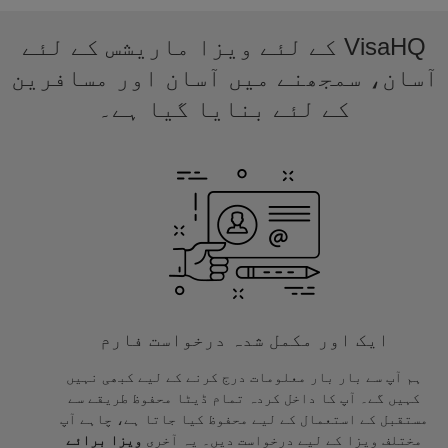
VisaHQ کے لئے ویزا ماریشس کے لئے
آسان، سمجھنے میں آسان اور مسافرین
کے لئے بنایا گیا ہے۔
ایک اور مکمل شدہ درخواست فارم
ہم آپ سے بار بار معلومات درج کرنے کے لیے کبھی نہیں
کہیں گے۔ آپ کا داخل کردہ تمام ڈیٹا محفوظ طریقے سے
مستقبل کے استعمال کے لیے محفوظ کیا جاتا ہے، چاہے آپ
مختلف ویزا کے لیے درخواست دیں۔ یہ آخری
ویزا برائے