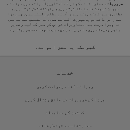
ضروریات
، سفارت خانے کو آپ کے دستاویزات ہاتھ میں دینے کے
دوران ٹریفک کا سامنا کرتے ہیں، پارکنگ تلاش کرتے ہیں،
قطاروں میں کھڑے ہوتے ہیں، آپ کو مطلع رکھتے ہیں، جب ویزا
تیار ہو جائے تو پاسپورٹ اٹھاتے ہیں، یہ یقینی بناتے ہیں
کہ ویزا درست ہے، دستاویزات کو آپ کی سفر کے لیے وقت پر
واپس بھیجتے ہیں، اور یہ سب کچھ بہت اچھا محسوس ہوتا ہے
کیونکہ یہ مشن اہم ہے۔
خدمات
ویزا کے لئے درخواست کریں
ویزا کی ضروریات کی جانچ پڑتال کریں
کسٹمز کی معلومات
سفارتخانے و قونصل خانے