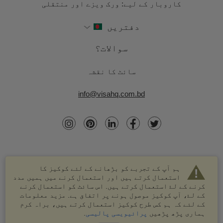
کاروبار کے لیے: ورک ویزے اور منتقلی
دفتریں
سوالات؟
سائٹ کا نقشہ
info@visahq.com.bd
ہم آپ کے تجربے کو بڑھانے کے لئے کوکیز کا
استعمال کرتے ہیں اور استعمال کرنے میں ہمیں مدد
کرنے کے لۓ استعمال کرتے ہیں. اس سائٹ کو استعمال کرنے
کے لۓ، آپ کوکیز موصول ہونے پر اتفاق ہے. مزید معلومات
کے لئے کہ ہم کس طرح کوکیز استعمال کرتے ہیں، براہ کرم
© 2003-2026 VisaHQ.com، انک. تمام حقوق محفوظ ہیں۔
ہماری پڑھ پڑھیں
پرائیویسی پالیسی
.
VisaHQ اور VisaHQ لوگو VisaHQ.com، انک. کے درجہ بند