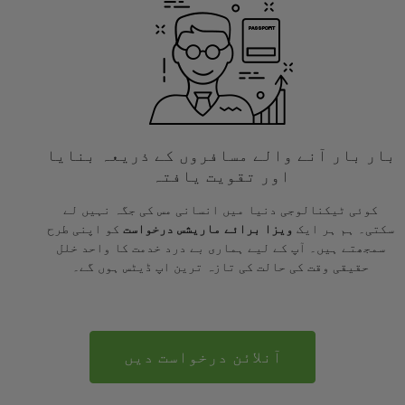
بار بار آنے والے مسافروں کے ذریعہ بنایا
اور تقویت یافتہ
کوئی ٹیکنالوجی دنیا میں انسانی مس کی جگہ نہیں لے
سکتی۔ ہم ہر ایک
ویزا برائے ماریشس درخواست
کو اپنی طرح
سمجھتے ہیں۔ آپ کے لیے ہماری بے درد خدمت کا واحد خلل
حقیقی وقت کی حالت کی تازہ ترین اپ ڈیٹس ہوں گے۔
آنلائن درخواست دیں