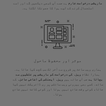
ماریشس درخواست فارم
ہے جسے آپ کبھی دیکھیں گے اور اسے
استعمال کرنے کے لیے ہوا کا جھونکا لگتا ہے۔
موثر اور محفوظ ماحول
ہماری ویب سائٹ پر شروع سے آخر تک سب کچھ کیا جاتا ہے۔
ہمارا نظام
ویزہ کی درخواست کو ماریشس پر غلطیوں سے
بچاتا ہے
جب آپ جاتے ہیں
ویزہ ایجنٹس کی اضافی جائزہ
کے
ساتھ۔ کسی بھی بیرونی ویب سائٹس پر ری ڈائریکٹ نہیں کیا
جاتا، کوئی وقت ضائع نہیں ہوتا اور کوئی کاغذ نہیں ضائع
ہوتا۔