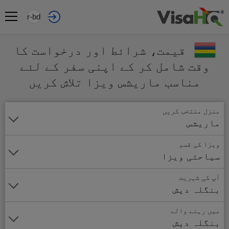
ur-bd
قیمت، شرائط اور درخواست کا
وقت شامل کر کے اپنی سفر کے لئے
مناسب ماریشس ویزا تلاش کریں
منزل منتخب کریں
ماریشس
ویزا کی قسم
سیاحتی ویزا
آپ کی شہریت
بنگلہ دیش
میں رہنے والے
بنگلہ دیش