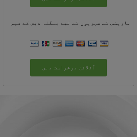
ماریشس کے شہریوں کے لیے
بنگلہ دیش
کے
فیس
آنلائن درخواست دیں