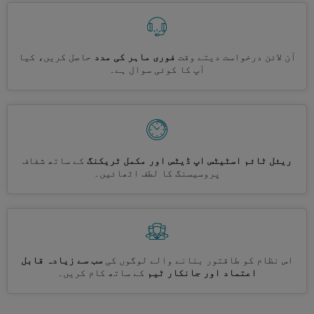
آن لائن درخواست دیتے وقت
فوری ماہر کی مدد
حاصل کریں، کیا
آپ کا کوئی سوال ہے۔
ریئل ٹائم اسٹیٹس اپ ڈیٹس اور مکمل ٹریکنگ
کے ساتھ شفاف
پروسیسنگ کا لطف اٹھائیں۔
اس نظام کو طاقتور بنانے والے لوگوں کی
سب سے زیادہ قابل
اعتماد اور جانکار ٹیم
کے ساتھ کام کریں۔