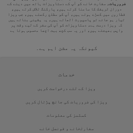
ضروریات
، سفارت خانے کو آپ کے دستاویزات ہاتھ میں دینے کے
دوران ٹریفک کا سامنا کرتے ہیں، پارکنگ تلاش کرتے ہیں،
قطاروں میں کھڑے ہوتے ہیں، آپ کو مطلع رکھتے ہیں، جب ویزا
تیار ہو جائے تو پاسپورٹ اٹھاتے ہیں، یہ یقینی بناتے ہیں
کہ ویزا درست ہے، دستاویزات کو آپ کی سفر کے لیے وقت پر
واپس بھیجتے ہیں، اور یہ سب کچھ بہت اچھا محسوس ہوتا ہے
کیونکہ یہ مشن اہم ہے۔
خدمات
ویزا کے لئے درخواست کریں
ویزا کی ضروریات کی جانچ پڑتال کریں
کسٹمز کی معلومات
سفارتخانے و قونصل خانے