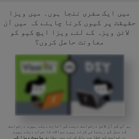
میں ایک سفری ننجا ہوں۔ میں ویزا
حقیقت پر کیوں کرنا چاہئے کہ میں آن
لائن ویزہ کے لئے ویزا ایچ کیو کو
معاونت حاصل کروں؟
ہم آپ کو آن لائن درخواست دینے کی اجازت دیتے ہیں، درخواست
کے عمل کو رہنمائی کرتے ہیں، سوالات کا جواب دیتے ہیں،
درخواست کو خطا سے پاک کرتے ہیں مطابق
مایوٹ ویزا کی