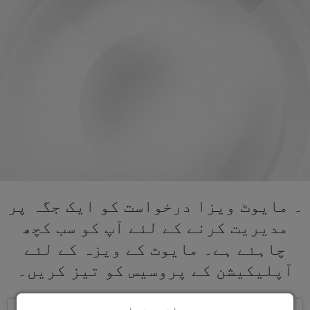
۔ مایوٹ ویزا درخواست کو ایک جگہ پر
مدیریت کرنے کے لئے آپ کو سب کچھ
چاہئے ہے۔ مایوٹ کے ویزہ کے لئے
آپلیکیشن کے پروسیس کو تیز کریں۔