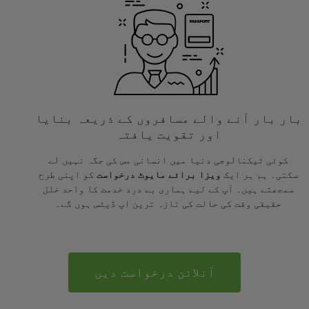
بار بار آنے والے مسافروں کے ذریعہ بنایا
اور تقویت یافتہ
کوئی ٹیکنالوجی دنیا میں انسانی مس کی جگہ نہیں لے
سکتی۔ ہم ہر ایک
ویزا برائے مایوٹ درخواست
کو اپنی طرح
سمجھتے ہیں۔ آپ کے لیے ہماری بے درد خدمت کا واحد خلل
حقیقی وقت کی حالت کی تازہ ترین اپ ڈیٹس ہوں گے۔
آنلائن درخواست دیں