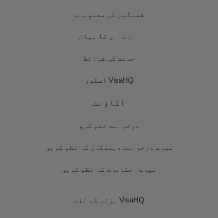
شینگین کی معلومات
رازداری کا بیان
خدمت کی شرائط
VisaHQ اسکور
اکاؤنٹ
درخواست ختم کرو
میرے درخواست دہندگان کا نظم کریں
میرے احکامات کا نظم کریں
VisaHQ بزنس کے لئے