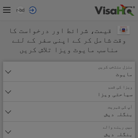
ur-bd
قیمت، شرائط اور درخواست کا
وقت شامل کر کے اپنی سفر کے لئے
مناسب مایوٹ ویزا تلاش کریں
منزل منتخب کریں
مایوٹ
ویزا کی قسم
سیاحتی ویزا
آپ کی شہریت
بنگلہ دیش
میں رہنے والے
بنگلہ دیش