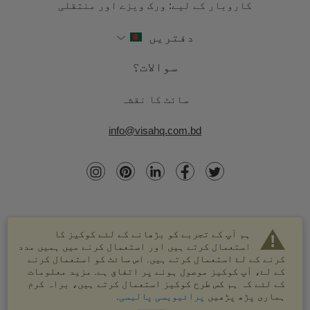
کاروبار کے لیے: ورک ویزے اور منتقلی
دفتریں
سوالات؟
سائٹ کا نقشہ
info@visahq.com.bd
ہم آپ کے تجربے کو بڑھانے کے لئے کوکیز کا
استعمال کرتے ہیں اور استعمال کرنے میں ہمیں مدد
کرنے کے لۓ استعمال کرتے ہیں. اس سائٹ کو استعمال کرنے
کے لۓ، آپ کوکیز موصول ہونے پر اتفاق ہے. مزید معلومات
کے لئے کہ ہم کس طرح کوکیز استعمال کرتے ہیں، براہ کرم
© 2003-2026 VisaHQ.com، انک. تمام حقوق محفوظ ہیں۔
ہماری پڑھ پڑھیں
پرائیویسی پالیسی
.
VisaHQ اور VisaHQ لوگو VisaHQ.com، انک. کے درجہ بند