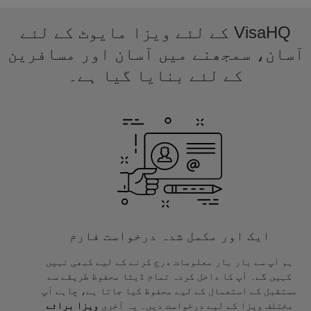
VisaHQ کے لئے ویزا مایوٹ کے لئے
آسان، سمجھنے میں آسان اور مسافرین
کے لئے بنایا گیا ہے۔
ایک اور مکمل شدہ درخواست فارم
ہم آپ سے بار بار معلومات درج کرنے کے لیے کبھی نہیں
کہیں گے۔ آپ کا داخل کردہ تمام ڈیٹا محفوظ طریقے سے
مستقبل کے استعمال کے لیے محفوظ کیا جاتا ہے، چاہے آپ
مختلف ویزا کے لیے درخواست دیں۔ یہ آخری
ویزا برائے