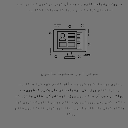
مایوٹ درخواست فارم
ہے جسے آپ کبھی دیکھیں گے اور اسے
استعمال کرنے کے لیے ہوا کا جھونکا لگتا ہے۔
موثر اور محفوظ ماحول
ہماری ویب سائٹ پر شروع سے آخر تک سب کچھ کیا جاتا ہے۔
ہمارا نظام
ویزہ کی درخواست کو مایوٹ پر غلطیوں سے
بچاتا ہے
جب آپ جاتے ہیں
ویزہ ایجنٹس کی اضافی جائزہ
کے
ساتھ۔ کسی بھی بیرونی ویب سائٹس پر ری ڈائریکٹ نہیں کیا
جاتا، کوئی وقت ضائع نہیں ہوتا اور کوئی کاغذ نہیں ضائع
ہوتا۔