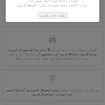
سرور روحانی دنیا میں ہے۔
براہ کرم، بعد میں دوبارہ کوشش کریں
ایک ساتھ کئی ویزے درخواست کریں
خود بخود، تکراری معلومات
صفحہ تازہ کریں
درج کرنے کی ضرورت نہیں ہے
آپ کی مایوٹ ویزا درخواست کو
3 آسان مراحل میں کم کریں:
پرنٹ کریں، دستخط کریں اور بھیجیں
(ان بائنڈ اور واپسی
ہونے والے شپنگ لیبل خود بخود تیار ہوتے ہیں)
پرنٹر کی ضرورت کے بغیر
اپنی ڈیجیٹل تصویریں اپ لوڈ کریں
اور دوبارہ استعمال کریں