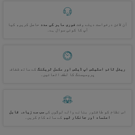
آن لائن درخواست دیتے وقت
فوری ماہر کی مدد
حاصل کریں، کیا
آپ کا کوئی سوال ہے۔
ریئل ٹائم اسٹیٹس اپ ڈیٹس اور مکمل ٹریکنگ
کے ساتھ شفاف
پروسیسنگ کا لطف اٹھائیں۔
اس نظام کو طاقتور بنانے والے لوگوں کی
سب سے زیادہ قابل
اعتماد اور جانکار ٹیم
کے ساتھ کام کریں۔