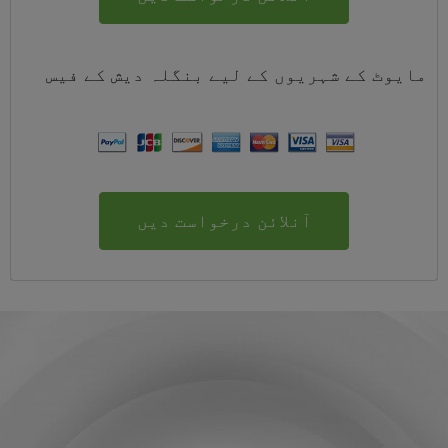
مایوٹ کے شہریوں کے لیے
بنگلہ دیش
کے
فیس
آنلائن درخواست دیں